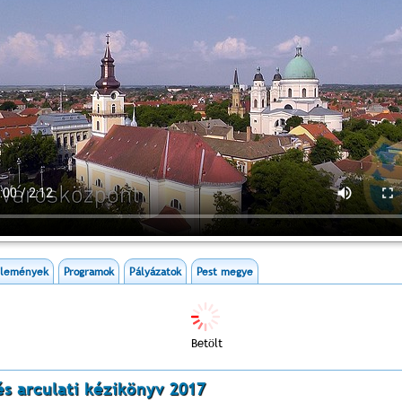
zlemények
Programok
Pályázatok
Pest megye
Betölt
és arculati kézikönyv 2017