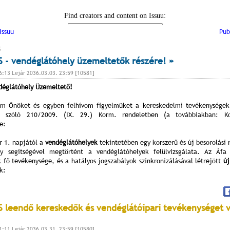
Issuu
Pub
 - vendéglátóhely üzemeltetők részére! »
6:13 Lejár 2036.03.03. 23:59 [10581]
ndéglátóhely Üzemeltető!
om Önöket és egyben felhívom figyelmüket a kereskedelmi tevékenységek
ről szóló 210/2009. (IX. 29.) Korm. rendeletben (a továbbiakban: K
e:
r 1. napjától a
vendéglátóhelyek
tekintetében egy korszerű és új besorolási 
ly segítségével megtörtént a vendéglátóhelyek felülvizsgálata. Az Áfa 
 fő tevékenysége, és a hatályos jogszabályok szinkronizálásával létrejött
új
k:
 leendő kereskedők és vendéglátóipari tevékenységet 
1:11 Lejár 2036.03.31. 23:59 [10580]