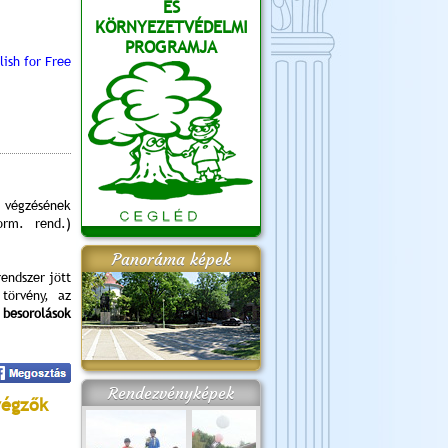
ÉS
KÖRNYEZETVÉDELMI
PROGRAMJA
lish for Free
 végzésének
orm. rend.)
Panoráma képek
rendszer jött
törvény, az
 besorolások
Rendezvényképek
végzők