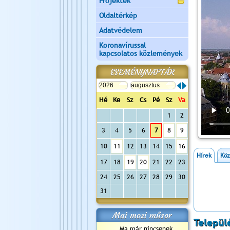
Projektek
Oldaltérkép
Adatvédelem
Koronavírussal
kapcsolatos közlemények
ESEMÉNYNAPTÁR
Hé
Ke
Sz
Cs
Pé
Sz
Va
1
2
3
4
5
6
7
8
9
10
11
12
13
14
15
16
Hírek
Kö
17
18
19
20
21
22
23
24
25
26
27
28
29
30
31
Mai mozi műsor
Települ
Ma már nincsenek