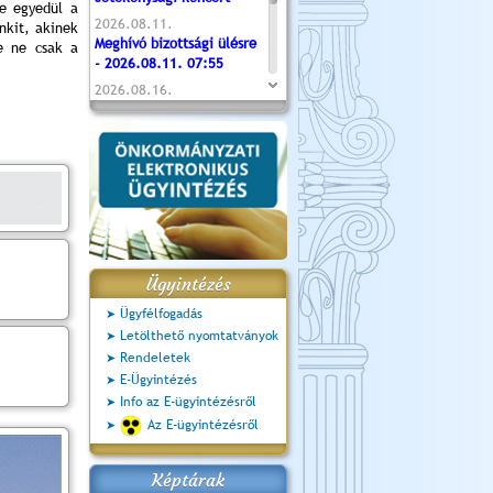
e egyedül a
2026.08.11.
nkit, akinek
Meghívó bizottsági ülésre
 ne csak a
- 2026.08.11. 07:55
2026.08.16.
Újvárosi Közlekedési és
Sportnap
2026.08.19.
Ceglédi fotóklub kiállítás
2026.08.20.
Szent István Ünnepe
Ügyintézés
Ügyfélfogadás
Letölthető nyomtatványok
Rendeletek
E-Ügyintézés
Info az E-ügyintézésről
Az E-ügyintézésről
Képtárak