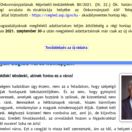
ér
jük Cegléd város honlapján!
lédiek! Mindenki, akinek fontos ez a város!
ztségem tudatában úgy érzem, nem az a feladatom, hogy szépelgő
rjak honlapunk beköszöntőjében. És az sem, hogy gyönyörű
keressek, amelyek ugyan hozzánk is szólnak, de közvetlenül nem
k ránk. Bennünket a hétköznapok várnak, hiszen bármilyen
vagyunk, mindannyian a magunk mindennapjait éljük. Ezeket kell
unk. Méghozzá közösen! Nem rombolva azt, ami jó, de kijavítva
ssz. Eredeti hivatásomból, az
orvoslásból
hozom a hippokratészi
il nocere! Soha ne árts!
énelmi város. Ezt a rangját is vissza kell szereznünk, ám az idő, a helyzet 