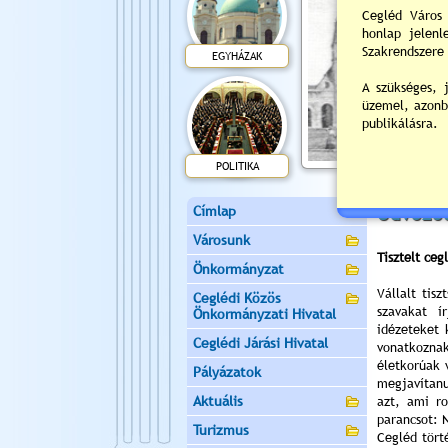
EGYHÁZAK
Egykori Árpád t
POLITIKA
Címlap
Üdvözöl
Városunk
Tisztelt ceg
Önkormányzat
Vállalt tis
Ceglédi Közös
szavakat í
Önkormányzati Hivatal
idézeteket 
Ceglédi Járási Hivatal
vonatkozna
életkorúak 
Pályázatok
megjavítan
Aktuális
azt, ami ro
parancsot: N
Turizmus
Cegléd tört