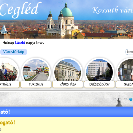
 - Holnap
László
napja lesz.
Várostérkép
KTUÁLIS
TURIZMUS
VÁROSHÁZA
EGÉSZSÉGÜGY
GAZD
ató!