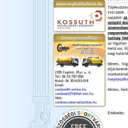
www.cegledikultura.hu
Tájékoztato
210/2009. 
napjától
az
gta
XI. Laskafesztivál és
Városnapok 2018.
Kossuth Toborzó
Szent István Ünnepe
szolgáló épü
.)
VI. Ceglédi Vágta
Ünnepély
és Magyarok
Amennyiben
(2018. 06. 10.)
2017.09.22-23.
Kenyere Program
(2017. 08. 20.)
megnevezéss
Szennyvízszállítás
hatóság fel
az ingatlan
kerül sor, i
meg határid
Kérem, hogy
eljárásrend
2700 Cegléd, Ölyv u. 4.
munkatársa
Tel: 06 53/707-050
foepitesz@c
Mobil: 06 30/6353-018
Email:
combos@t-online.hu
Kérem, fenti
combosbt01@flah-net.hu
Web:
comboscsatornatisztitas.hu
Értékelés: