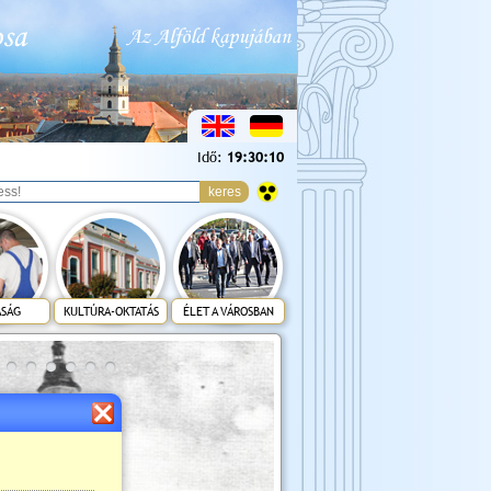
Idő:
19:30:12
ASÁG
KULTÚRA-OKTATÁS
ÉLET A VÁROSBAN