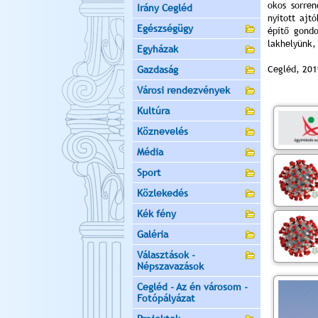
okos sorre
Irány Cegléd
nyitott ajt
Egészségügy
építő gondo
lakhelyünk,
Egyházak
Gazdaság
Cegléd, 201
Városi rendezvények
Kultúra
Köznevelés
Média
Sport
Közlekedés
Kék fény
Galéria
Választások -
Népszavazások
Cegléd - Az én városom -
Fotópályázat