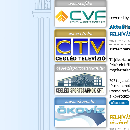
www.cvf.hu
Powered by
Aktuális
www.ctv.hu
FELHÍVÁS
2021.02.17. 1
Tisztelt Ve
Tájékoztat
feltételei
cegledisportcentrum.hu
rögzítettekr
2021. januá
létre, ame
üzemeltetők
a következő
www.okoviz.hu
bővebben »
FELHÍVÁS
részére!
2021.02.17. 1