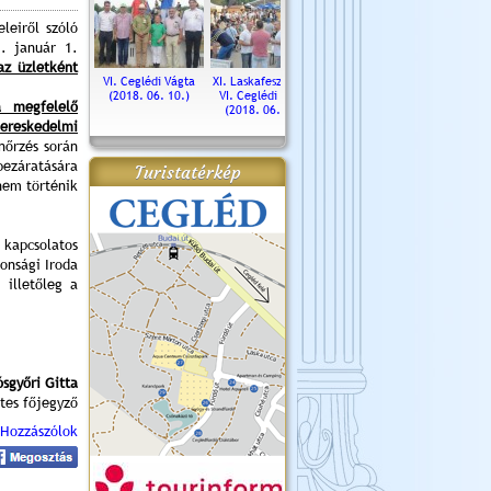
leiről szóló
. január 1.
az üzletként
. Ceglédi Vágta
VI. Ceglédi Vágta
XI. Laskafesztivál és
Városnapok 2018.
Kossut
(2016.06.19.)
(2018. 06. 10.)
VI. Ceglédi Vágta
Ün
a megfelelő
(2018. 06. 10.)
2017.
kereskedelmi
nőrzés során
bezáratására
Turistatérkép
 nem történik
 kapcsolatos
onsági Iroda
illetőleg a
ósgyőri Gitta
tes főjegyző
Hozzászólok