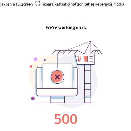
blakban a fullscreen
ikonra kattintva váltson teljes képernyős módra!