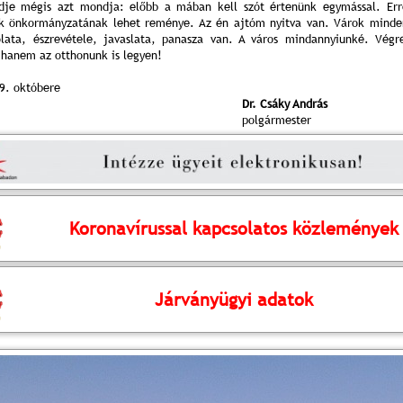
ndje mégis azt mondja: előbb a mában kell szót értenünk egymással. Err
ók önkormányzatának lehet reménye. Az én ajtóm nyitva van. Várok minde
lata, észrevétele,
javaslata
, panasza van.
A város mindannyiunké.
Végre
 hanem az otthonunk is legyen!
9. októbere
Dr. Csáky András
polgármester
Koronavírussal kapcsolatos közlemények
Járványügyi adatok