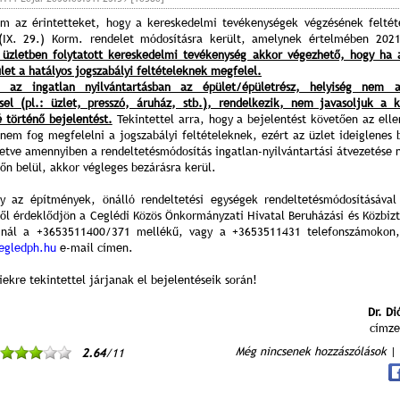
m az érintetteket, hogy a kereskedelmi tevékenységek végzésének feltéte
(IX. 29.) Korm. rendelet módosításra került, amelynek értelmében 2021
 üzletben folytatott kereskedelmi tevékenység akkor végezhető, hogy ha 
V. Ceglédi Vágta
Laska fesztivál
Városnapok 2017.
XXI. Kossuth Toborzó
IV
let a hatályos jogszabályi feltételeknek megfelel.
(2017. 06. 18.)
2017.06.17.
2017.04.30 - 05.01
(2016.09.23-25.)
 az ingatlan nyilvántartásban az épület/épületrész, helyiség nem 
el (pl.: üzlet, presszó, áruház, stb.), rendelkezik, nem javasoljuk a 
é történő bejelentést.
Tekintettel arra, hogy a bejelentést követően az elle
 nem fog megfelelni a jogszabályi feltételeknek, ezért az üzlet ideiglenes 
lletve amennyiben a rendeltetésmódosítás ingatlan-nyilvántartási átvezetése
őn belül, akkor végleges bezárásra kerül.
 az építmények, önálló rendeltetési egységek rendeltetésmódosításával
ről érdeklődjön a Ceglédi Közös Önkormányzati Hivatal Beruházási és Közbizt
inál a +3653511400/371 mellékű, vagy a +3653511431 telefonszámokon, 
egledph.hu
e-mail címen.
ekre tekintettel járjanak el bejelentéseik során!
Dr. Di
címze
Még nincsenek hozzászólások
|
2.64
/11