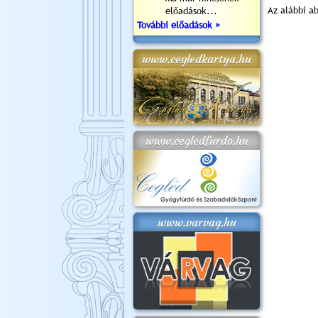
Az alábbi a
előadások...
További előadások »
www.cegledkartya.hu
www.cegledfurdo.hu
www.varvag.hu