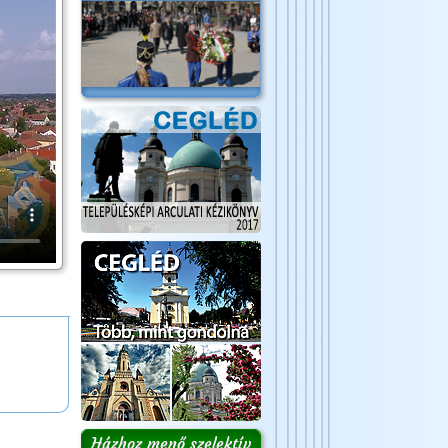
Házhoz menő szelektív