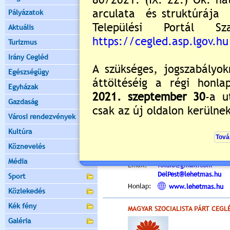
Ifjúsági
Ifjúsági Keresztényde
Pályázatok
Szervezete:
Elnök: Pál Szabina Ró
Aktuális
Alelnök: Tarr Felicián
Honlap:
www.iksz
Turizmus
Irány Cegléd
LEHET MÁS A POLITIKA CEGLÉDI 
Egészségügy
Egyházak
Gazdaság
Városi rendezvények
Cím:
LEHET MÁS A POLITIKA 
Kultúra
Tel./fax:
06 30/988-2662
Köznevelés
Elnök:
Földi Áron
Média
Email:
foldi8@gmail.com
DelPest@lehetmas.hu
Sport
Honlap:
www.lehetmas.hu
Közlekedés
Kék fény
MAGYAR SZOCIALISTA PÁRT CEGLÉ
Galéria