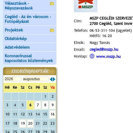
Választások -
Népszavazások
Cegléd - Az én városom -
MSZP CEGLÉDI SZERVEZE
Cím:
Fotópályázat
2700 Cegléd, Szent Imre 
Projektek
Telefon:
06-53-311-104 (ügyelet)
Hétfő: 16-20
Oldaltérkép
Elnök:
Nagy Tamás
Adatvédelem
Email:
cegled@mszp.hu
Koronavírussal
Honlap:
www.mszp.hu
kapcsolatos közlemények
ESEMÉNYNAPTÁR
Hé
Ke
Sz
Cs
Pé
Sz
Va
1
2
3
4
5
6
7
8
9
10
11
12
13
14
15
16
17
18
19
20
21
22
23
24
25
26
27
28
29
30