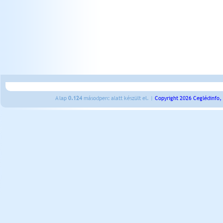
A lap
0.124
másodperc alatt készült el. |
Copyright 2026 Ceglédinfo,