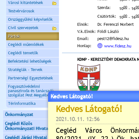
Városi kitüntetések
Szerda:
00
0
10
- 16
Testvérvárosok
Csütörtök:
00
0
10
- 16
Országgyűlési képviselők
Elnök:
Dr. Ferenczi Norbert
Civil szervezetek
V.k.Elnök:
Földi László
Pártok
Email:
pest12@fidesz.hu
Ceglédi műemlékek
Honlap:
www.fidesz.hu
Ceglédi temetők
KDNP - KERESZTÉNY DEMOKRATA 
Befektetési lehetőségek
Stratégiák - Tervek
Partnerségi Egyeztetések
Fogyasztóvédelmi
panasziroda és tanácsadó
szolgálat Pest Megyében
Kedves Látogató!
Térinformatika
Levelezési
2702, Pf.17.
cím:
Önkormányzat
Telefon:
06 30/4748669
Ceglédi Közös
Elnök:
Prohászka Mónika
Önkormányzati Hivatal
Email:
prohaszka.monika@k
Ceglédi Járási Hivatal
Honlap:
www.kdnp.hu