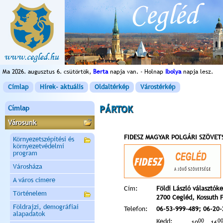
Ma 2026. augusztus 6. csütörtök,
Berta
napja van. - Holnap
Ibolya
napja lesz.
Címlap
Hírek- aktuális
Oldaltérkép
Várostérkép
Címlap
PÁRTOK
Városunk
FIDESZ MAGYAR POLGÁRI SZÖVET
Környezetszépítési és
környezetvédelmi
program
Városháza
A város címere
Cím:
Földi László választóke
Történelem
2700 Cegléd, Kossuth 
Földrajzi, demográfiai
Telefon:
06-53-999-489; 06-20-
alapadatok
Kedd:
00
0
10
- 16