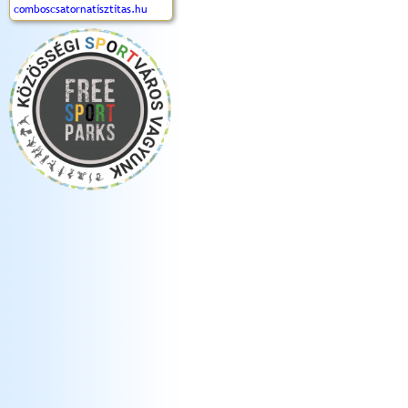
comboscsatornatisztitas.hu