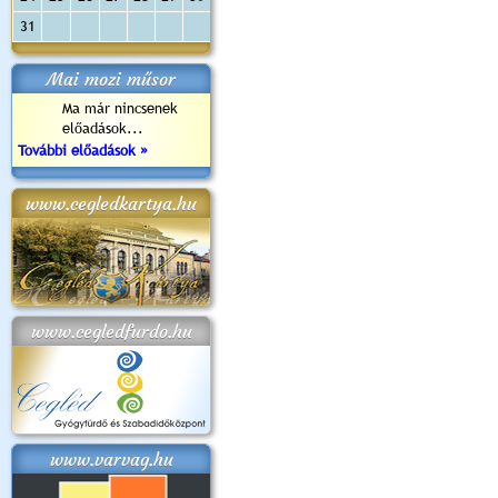
31
Mai mozi műsor
Ma már nincsenek
előadások...
További előadások »
www.cegledkartya.hu
www.cegledfurdo.hu
www.varvag.hu