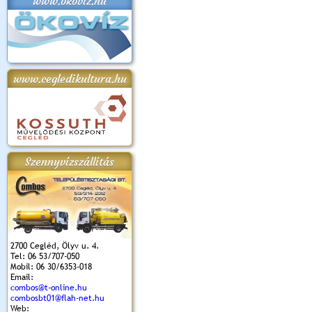
www.okoviz.hu
www.cegledikultura.hu
Szennyvízszállítás
2700 Cegléd, Ölyv u. 4.
Tel: 06 53/707-050
Mobil: 06 30/6353-018
Email:
combos@t-online.hu
combosbt01@flah-net.hu
Web: