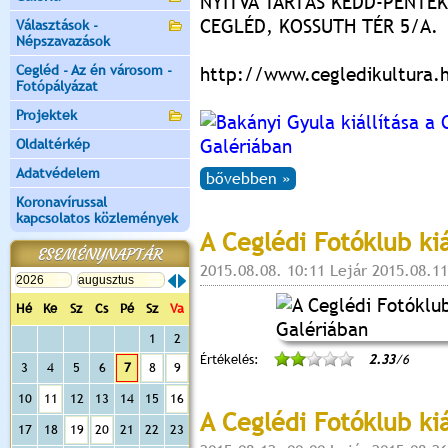
NYITVA TARTÁS KEDD-PÉNTEK 
CEGLÉD, KOSSUTH TÉR 5/A.
Választások -
Népszavazások
Cegléd - Az én városom -
http://www.cegledikultura.
Fotópályázat
Projektek
Oldaltérkép
Adatvédelem
bővebben »
Koronavírussal
kapcsolatos közlemények
A Ceglédi Fotóklub kiá
ESEMÉNYNAPTÁR
2015.08.08. 10:11 Lejár 2015.08.11
Hé
Ke
Sz
Cs
Pé
Sz
Va
1
2
Értékelés:
2.33
/6
3
4
5
6
7
8
9
10
11
12
13
14
15
16
A Ceglédi Fotóklub kiá
17
18
19
20
21
22
23