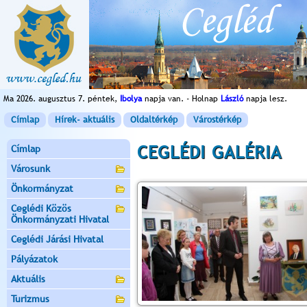
Ma 2026. augusztus 7. péntek,
Ibolya
napja van. - Holnap
László
napja lesz.
Címlap
Hírek- aktuális
Oldaltérkép
Várostérkép
CEGLÉDI GALÉRIA
Címlap
Városunk
Önkormányzat
Ceglédi Közös
Önkormányzati Hivatal
Ceglédi Járási Hivatal
Pályázatok
Aktuális
Turizmus