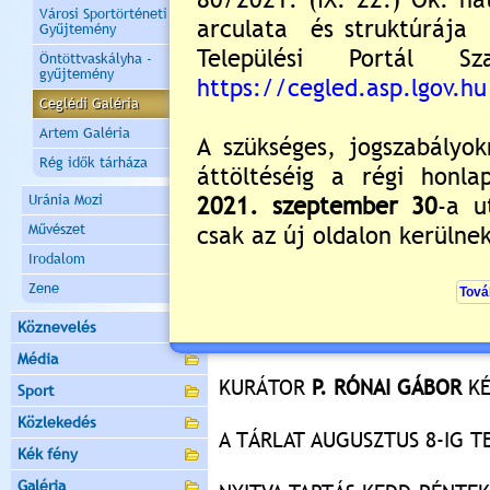
Városi Sportörténeti
Gyűjtemény
BAKÁNYI
Öntöttvaskályha -
60. SZÜLET
gyűjtemény
KIÁLLÍTÁS 
Ceglédi Galéria
Artem Galéria
2015. JÚLIUS 21-ÉN
(KEDDEN
Rég idők tárháza
A CEGLÉDI GALÉRIÁBA
Uránia Mozi
KÖSZÖNTŐT MOND
FÜLE GY
Művészet
KULTURÁLIS, OKTATÁSI ÉS N
Irodalom
Zene
A TÁRLATOT MEGNYITJA
TAMA
Köznevelés
KÖZREMŰKÖDIK SZALISZNYÓ 
Média
KURÁTOR
P. RÓNAI GÁBOR
KÉ
Sport
Közlekedés
A TÁRLAT AUGUSZTUS 8-IG T
Kék fény
Galéria