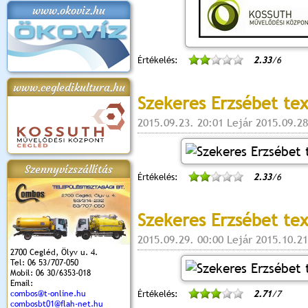
www.okoviz.hu
Értékelés:
2.33
/6
www.cegledikultura.hu
Szekeres Erzsébet te
2015.09.23. 20:01 Lejár 2015.09.28
Szennyvízszállítás
Értékelés:
2.33
/6
Szekeres Erzsébet te
2015.09.29. 00:00 Lejár 2015.10.21
2700 Cegléd, Ölyv u. 4.
Tel: 06 53/707-050
Mobil: 06 30/6353-018
Email:
combos@t-online.hu
Értékelés:
2.71
/7
combosbt01@flah-net.hu