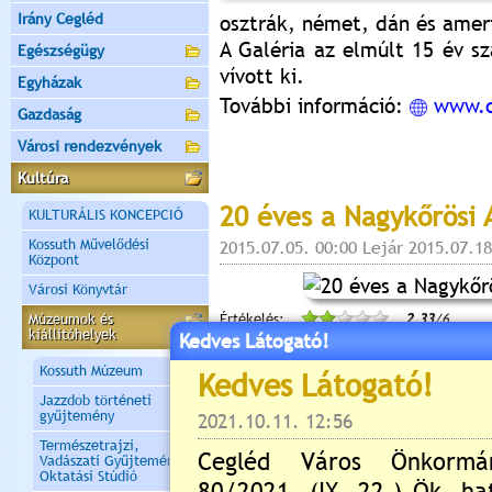
Irány Cegléd
osztrák, német, dán és amer
A Galéria az elmúlt 15 év sz
Egészségügy
vívott ki.
Egyházak
További információ:
www.c
Gazdaság
Városi rendezvények
Kultúra
20 éves a Nagykőrösi 
KULTURÁLIS KONCEPCIÓ
Kossuth Művelődési
2015.07.05. 00:00 Lejár 2015.07.18
Központ
Városi Könyvtár
Múzeumok és
Értékelés:
2.33
/6
kiállítóhelyek
Kedves Látogató!
Kossuth Múzeum
Bakányi Gyula kiállítá
Jazzdob történeti
gyűjtemény
2015.07.14. 21:02 Lejár 2015.07.21
Természetrajzi,
A KOSSUTH
Vadászati Gyűjtemény és
Oktatási Stúdió
TISZTELETT