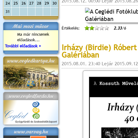
2015.08.12. 00:00 Lejár 2015.08.26
24
25
26
27
28
29
30
31
Mai mozi műsor
Értékelés:
2.33
/6
Ma már nincsenek
előadások...
Irházy (Birdie) Róbert
További előadások »
Galériában
www.cegledkartya.hu
2015.08.01. 23:40 Lejár 2015.09.12
www.cegledfurdo.hu
www.varvag.hu