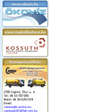
www.okoviz.hu
www.cegledikultura.hu
Szennyvízszállítás
2700 Cegléd, Ölyv u. 4.
Tel: 06 53/707-050
Mobil: 06 30/6353-018
Email:
combos@t-online.hu
combosbt01@flah-net.hu