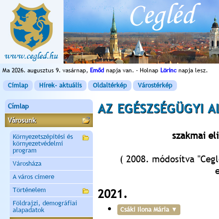
Ma 2026. augusztus 9. vasárnap,
Emőd
napja van. - Holnap
Lörinc
napja lesz.
Címlap
Hírek- aktuális
Oldaltérkép
Várostérkép
AZ EGÉSZSÉGÜGYI A
Címlap
Városunk
szakmai el
Környezetszépítési és
környezetvédelmi
program
( 2008. módosítva "Ceg
Városháza
A város címere
Történelem
2021.
Földrajzi, demográfiai
Csáki Ilona Mária
alapadatok