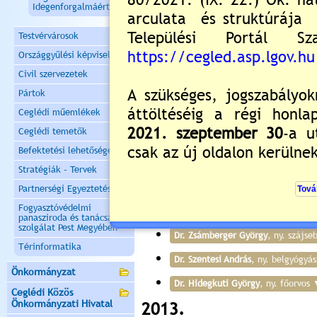
Idegenforgalmáért
Éberhardt Éva
, közösségi ápoló
Dr. Pipicz Sándor
, fogorvos
Testvérvárosok
Országgyűlési képviselők
Dr. Karácsony Tibor Lajos
, főorvos
Civil szervezetek
Pártok
2015.
Ceglédi műemlékek
Balogh Gyuláné
, asszisztens
Ceglédi temetők
Tóth László
, ny. mentős
Befektetési lehetőségek
Stratégiák - Tervek
Dr. Pusztai Géza
, főorvos
Partnerségi Egyeztetések
Fogyasztóvédelmi
2014.
panasziroda és tanácsadó
szolgálat Pest Megyében
Dr. Zsámberger György
, ny. szájse
Térinformatika
Dr. Szentesi András
, ny. belgyógyás
Önkormányzat
Dr. Hidegkuti György
, ny. főorvos
Ceglédi Közös
Önkormányzati Hivatal
2013.