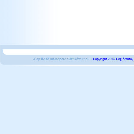
A lap
0.146
másodperc alatt készült el. |
Copyright 2026 Ceglédinfo,