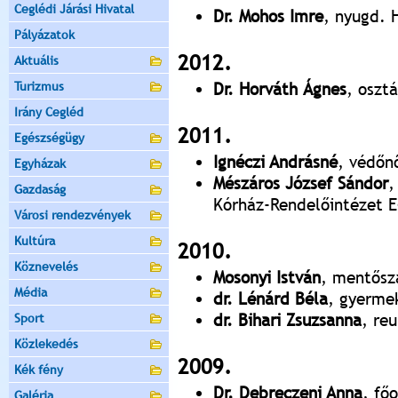
Ceglédi Járási Hivatal
Dr. Mohos Imre
, nyugd. 
Pályázatok
2012.
Aktuális
Turizmus
Dr. Horváth Ágnes
, oszt
Irány Cegléd
2011.
Egészségügy
Ignéczi Andrásné
, védőn
Egyházak
Mészáros József Sándor
,
Gazdaság
Kórház-Rendelőintézet E
Városi rendezvények
Kultúra
2010.
Köznevelés
Mosonyi István
, mentősz
Média
dr. Lénárd Béla
, gyerme
dr. Bihari Zsuzsanna
, re
Sport
Közlekedés
2009.
Kék fény
Dr. Debreczeni Anna
, fő
Galéria