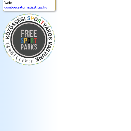
Web:
comboscsatornatisztitas.hu