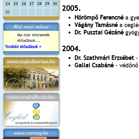
24
25
26
27
28
29
30
2005.
31
Hörömpő Ferencné
a gye
Vágány Tamásné
a ceglé
apok 2018.
Kossuth Toborzó
Szent István Ünnepe
V. Ceglédi Vágta
Laska feszt
Mai mozi műsor
Ünnepély
és Magyarok
(2017. 06. 18.)
2017.06.
Dr. Pusztai Gézáné
gyógy
2017.09.22-23.
Kenyere Program
Ma már nincsenek
(2017. 08. 20.)
előadások...
További előadások »
2004.
Dr. Szathmári Erzsébet
-
www.cegledkartya.hu
Gallai Csabáné
- védőnő
www.cegledfurdo.hu
www.varvag.hu