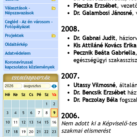
Pieczka Erzsébet
, vezet
Választások -
Dr. Galambosi Jánosné
,
Népszavazások
Cegléd - Az én városom -
Fotópályázat
2008.
Projektek
Dr. Gabnai Judit
, házior
Oldaltérkép
Kis Attiláné Kovács Erika
Pecznik Beáta Gabriella
Adatvédelem
egészségügyi szakasszis
Koronavírussal
kapcsolatos közlemények
2007.
ESEMÉNYNAPTÁR
Utassy Vilmosné
, általá
Dr. Bencsik Erzsébet
ház
Hé
Ke
Sz
Cs
Pé
Sz
Va
Dr. Paczolay Béla
fogsza
1
2
3
4
5
6
7
8
9
2006.
10
11
12
13
14
15
16
Nem adott ki a Képviselő-tes
szakmai elismerést
17
18
19
20
21
22
23