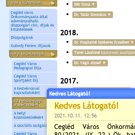
Városi kitüntetések
Dér Ilona
Cegléd város
Dr. Tatár Domokos
Önkormányzata által
adományozható
díszpolgári cím, díjak és
kitüntetések
2018.
Díszpolgárok
Dr. Pusztainé Szekeres Erzsébet
Gubody Ferenc díjasok
Türei Lászlóné
háziorvosi assziszte
Helyi kitüntetettek
Dr. Vágó József
Cegléd Város
Pedagógiai Díja
Cegléd Város
2017.
Sportjáért Díj
A testvérvárosi
Dr. Paczolay Ágnes
, fogorvos
kapcsolatokért
Kedves Látogató!
Az egészségügyi
Dr. Kabdebó András
, ny. iskolaorvo
alapellátásért
Szemerédi Mária
, ápoló
A helyi
közművelődésért
A szociális szolgálatért
2016.
Cegléd Város