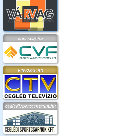
www.cvf.hu
www.ctv.hu
cegledisportcentrum.hu