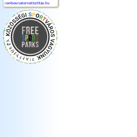
comboscsatornatisztitas.hu