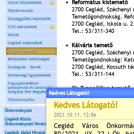
Református kistemető
Városi kitüntetések
2700 Cegléd, Széchenyi 
Testvérvárosok
Temetőgondnokság. Ref
Országgyűlési képviselők
2700 Cegléd, Iskola u. 2
Civil szervezetek
Tel.: 53/311-340
Pártok
Ceglédi műemlékek
Kálvária temető
Ceglédi temetők
2700 Cegléd, Széchenyi 
Temetőgondnokság: Kato
Befektetési lehetőségek
2700 Cegléd, Kossuth té
Stratégiák - Tervek
Tel.: 53/311-144
Partnerségi Egyeztetések
Fogyasztóvédelmi
Kis Evangélikus temető
panasziroda és tanácsadó
szolgálat Pest Megyében
Kedves Látogató!
2700 Cegléd, Könyök u.
Térinformatika
Temetőgondnokság: Evan
2700 Cegléd, Bercsényi 
Önkormányzat
Tel:53/505-734
Ceglédi Közös
Önkormányzati Hivatal
Csengettyűs temető
Ceglédi Járási Hivatal