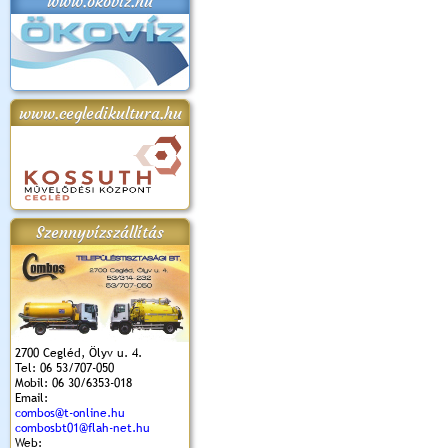
www.okoviz.hu
www.cegledikultura.hu
Szennyvízszállítás
2700 Cegléd, Ölyv u. 4.
Tel: 06 53/707-050
Mobil: 06 30/6353-018
Email:
combos@t-online.hu
combosbt01@flah-net.hu
Web: