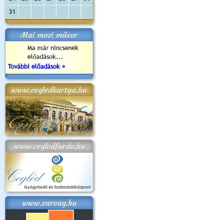
31
Mai mozi műsor
Ma már nincsenek
előadások...
További előadások »
www.cegledkartya.hu
www.cegledfurdo.hu
www.varvag.hu