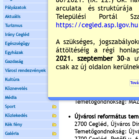
2700 Cegléd, Csengettyű
Pályázatok
Temetőgondnokság: Kato
Aktuális
2700 Cegléd, Kossuth té
Turizmus
Tel.: 53/311-144
Irány Cegléd
Újvárosi Evangélikus te
Egészségügy
2700 Cegléd, Újváros Di
Egyházak
Temetőgondnokság: Evan
Gazdaság
2700 Cegléd, Bercsényi 
Városi rendezvények
Tel:53/505-734
Kultúra
Újvárosi Izraelita temet
Köznevelés
2700 Cegléd, Újváros Di
Média
Temetőgondnokság: MAZ
Sport
Közlekedés
Újvárosi református tem
2700 Cegléd, Újváros Di
Kék fény
Temetőgondnokság: Újvá
Galéria
2700 Cegléd, Petőfi u. 6