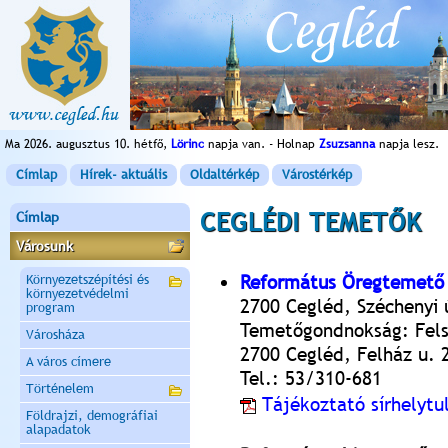
Ma 2026. augusztus 10. hétfő,
Lörinc
napja van. - Holnap
Zsuzsanna
napja lesz.
Címlap
Hírek- aktuális
Oldaltérkép
Várostérkép
CEGLÉDI TEMETŐK
Címlap
Városunk
Református Öregtemető
Környezetszépítési és
környezetvédelmi
2700 Cegléd, Széchenyi 
program
Temetőgondnokság: Fels
Városháza
2700 Cegléd, Felház u. 
A város címere
Tel.: 53/310-681
Történelem
Tájékoztató sírhelyt
Földrajzi, demográfiai
alapadatok