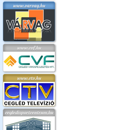
www.varvag.hu
www.cvf.hu
www.ctv.hu
cegledisportcentrum.hu