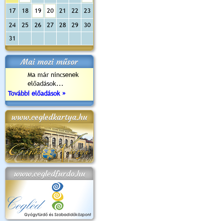
17
18
19
20
21
22
23
24
25
26
27
28
29
30
31
Mai mozi műsor
Ma már nincsenek
előadások...
További előadások »
www.cegledkartya.hu
www.cegledfurdo.hu