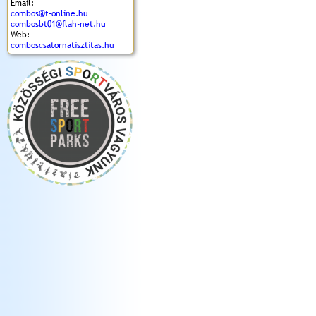
Email:
combos@t-online.hu
combosbt01@flah-net.hu
Web:
comboscsatornatisztitas.hu