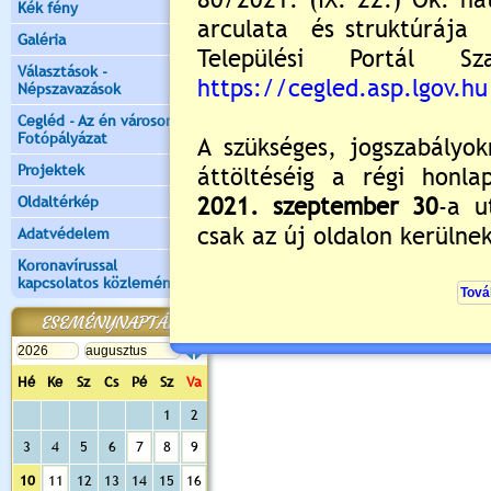
Kék fény
Galéria
Választások -
Népszavazások
Cegléd - Az én városom -
Fotópályázat
Projektek
Oldaltérkép
Adatvédelem
Koronavírussal
kapcsolatos közlemények
ESEMÉNYNAPTÁR
Hé
Ke
Sz
Cs
Pé
Sz
Va
1
2
3
4
5
6
7
8
9
10
11
12
13
14
15
16