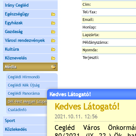
Cím:
Irány Cegléd
Tel/fax:
Egészségügy
Email:
Egyházak
Honlap:
Gazdaság
Lapzárta:
Városi rendezvények
Példányszáma:
Kultúra
Nyomda:
Terjeszti:
Köznevelés
Média
Ceglédi Hírmondó
Ceglédi Kék Újság
Ceglédi Panoráma
Kedves Látogató!
Dél-Pest Megyei Szuperinfó
Családinfó
Sport
Közlekedés