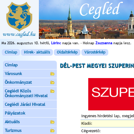
Ma 2026. augusztus 10. hétfő,
Lörinc
napja van. - Holnap
Zsuzsanna
napja lesz.
Címlap
Hírek- aktuális
Oldaltérkép
Várostérkép
Címlap
DÉL-PEST MEGYEI SZUPERI
Városunk
Önkormányzat
Ceglédi Közös
Önkormányzati Hivatal
Ceglédi Járási Hivatal
Pályázatok
Ingyenes hirdetési lap, megj
Aktuális
Kiadó:
Turizmus
Cégvezető: