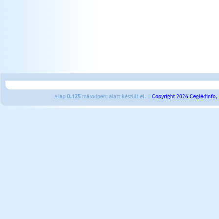
A lap
0.125
másodperc alatt készült el. |
Copyright 2026 Ceglédinfo,