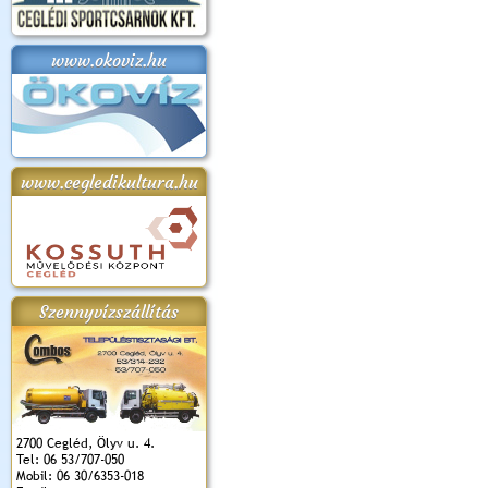
www.okoviz.hu
apok 2018.
Kossuth Toborzó
Szent István Ünnepe
V. Ceglédi Vágta
Laska feszt
Ünnepély
és Magyarok
(2017. 06. 18.)
2017.06.
2017.09.22-23.
Kenyere Program
(2017. 08. 20.)
www.cegledikultura.hu
Szennyvízszállítás
2700 Cegléd, Ölyv u. 4.
Tel: 06 53/707-050
Mobil: 06 30/6353-018