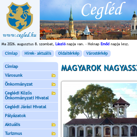
Ma 2026. augusztus 8. szombat,
László
napja van. - Holnap
Emőd
napja lesz.
Címlap
Hírek- aktuális
Oldaltérkép
Várostérkép
MAGYAROK NAGYASS
Címlap
Városunk
Önkormányzat
Ceglédi Közös
Önkormányzati Hivatal
Ceglédi Járási Hivatal
Pályázatok
Aktuális
Turizmus