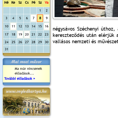
Hé
Ke
Sz
Cs
Pé
Sz
Va
1
2
3
4
5
6
7
8
9
10
11
12
13
14
15
16
négysávos Széchenyi úthoz,
kereszteződés után elérjük 
17
18
19
20
21
22
23
vallásos nemzeti és művészet
24
25
26
27
28
29
30
31
Mai mozi műsor
Ma már nincsenek
előadások...
További előadások »
www.cegledkartya.hu