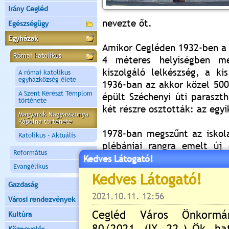
Irány Cegléd
nevezte őt.
Egészségügy
Egyházak
Amikor Cegléden 1932-ben a 
Római katolikus
4 méteres helyiségben me
kiszolgáló lelkészség, a ki
A római katolikus
egyházközség élete
1936-ban az akkor közel 500
A Szent Kereszt Templom
épült Széchenyi úti paraszt
története
két részre osztották: az egy
Magyarok Nagyasszonya
Kápolna története
1978-ban megszűnt az iskol
Katolikus - Aktuális
plébániai rangra emelt új
Református
ben elvi engedélyt kapot
Kedves Látogató!
Evangélikus
építésére.
Gazdaság
Kiss Ede talajszilárdsági
Városi rendezvények
Kerényi József és Letanóczk
Kultúra
alapján a helyi DÉTÉV alko