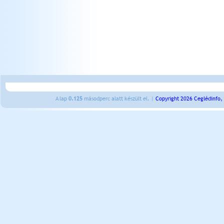
A lap
0.125
másodperc alatt készült el. |
Copyright 2026 Ceglédinfo,