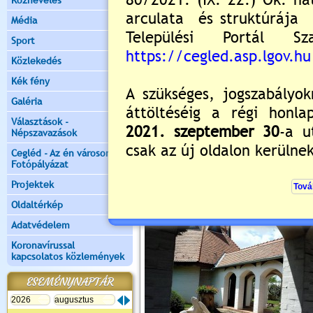
Köznevelés
szép épületegyüttest, amely
Minisztériumtól 1987-ben az
Média
méltó" oklevelet kapta.
Sport
Közlekedés
A Madonna szobrát Melocco M
Kék fény
Galéria
A kápolna piros-fehér-zöld s
borított koszorú, elöl
Választások -
Népszavazások
kolostorkerengő, középen a
"finn" szabad kápolnára, t
Cegléd - Az én városom -
Fotópályázat
jelképezik.
Projektek
Oldaltérkép
Adatvédelem
Koronavírussal
kapcsolatos közlemények
ESEMÉNYNAPTÁR