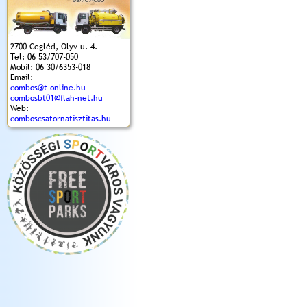
2700 Cegléd, Ölyv u. 4.
Tel: 06 53/707-050
Mobil: 06 30/6353-018
Email:
combos@t-online.hu
combosbt01@flah-net.hu
Web:
comboscsatornatisztitas.hu