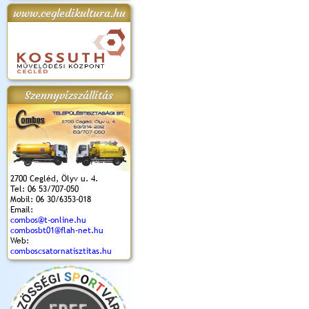
www.cegledikultura.hu
apok 2018.
Kossuth Toborzó
Szent István Ünnepe
V. Ceglédi Vágta
Laska feszt
Ünnepély
és Magyarok
(2017. 06. 18.)
2017.06.
2017.09.22-23.
Kenyere Program
(2017. 08. 20.)
Szennyvízszállítás
2700 Cegléd, Ölyv u. 4.
Tel: 06 53/707-050
Mobil: 06 30/6353-018
Email:
combos@t-online.hu
combosbt01@flah-net.hu
Web:
comboscsatornatisztitas.hu