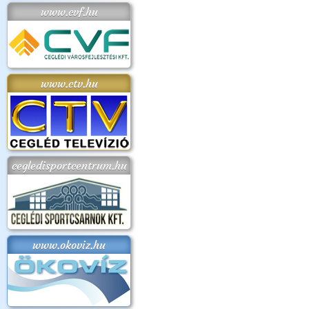
www.cvf.hu
www.ctv.hu
cegledisportcentrum.hu
www.okoviz.hu