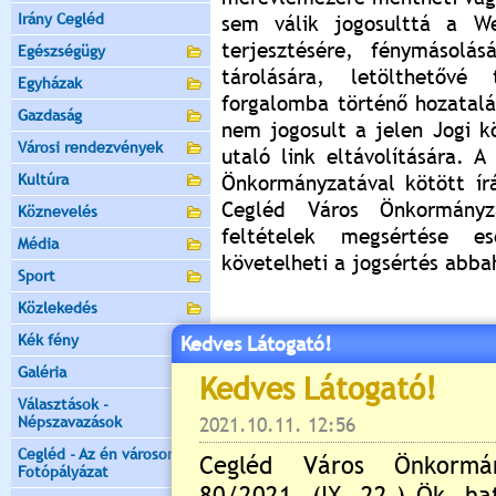
Irány Cegléd
sem válik jogosulttá a We
terjesztésére, fénymásolás
Egészségügy
tárolására, letölthetővé
Egyházak
forgalomba történő hozatalá
Gazdaság
nem jogosult a jelen Jogi k
Városi rendezvények
utaló link eltávolítására. A
Kultúra
Önkormányzatával kötött írá
Cegléd Város Önkormányz
Köznevelés
feltételek megsértése e
Média
követelheti a jogsértés abba
Sport
Közlekedés
Kék fény
Kedves Látogató!
Galéria
Választások -
Népszavazások
Cegléd - Az én városom -
Fotópályázat