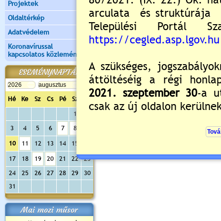
Projektek
Oldaltérkép
Adatvédelem
Koronavírussal
kapcsolatos közlemények
ESEMÉNYNAPTÁR
Hé
Ke
Sz
Cs
Pé
Sz
Va
1
2
3
4
5
6
7
8
9
10
11
12
13
14
15
16
17
18
19
20
21
22
23
24
25
26
27
28
29
30
31
Mai mozi műsor