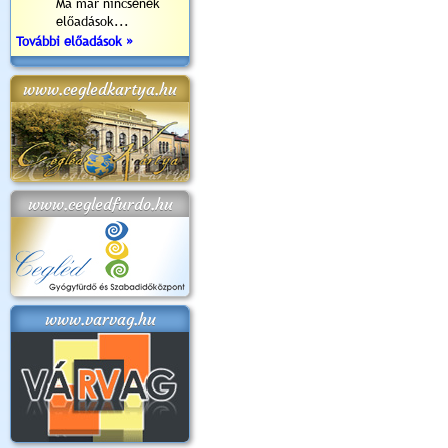
Ma már nincsenek
előadások...
További előadások »
www.cegledkartya.hu
www.cegledfurdo.hu
www.varvag.hu