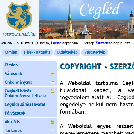
Ma 2026. augusztus 10. hétfő,
Lörinc
napja van. - Holnap
Zsuzsanna
napja lesz.
Címlap
Hírek- aktuális
Oldaltérkép
Várostérkép
COPYRIGHT - SZERZ
Címlap
Városunk
A Weboldal tartalma Cegl
Önkormányzat
tulajdonát képezi, a we
Ceglédi Közös
Önkormányzati Hivatal
jogvédelem alatt áll. Ceglé
engedélye nélkül nem haszn
Ceglédi Járási Hivatal
formában.
Pályázatok
Aktuális
A Weboldal egyes részeit
Turizmus
merevlemezére mentheti vag