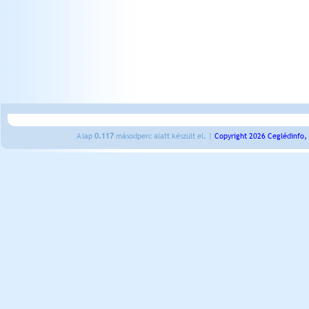
A lap
0.117
másodperc alatt készült el. |
Copyright 2026 Ceglédinfo,