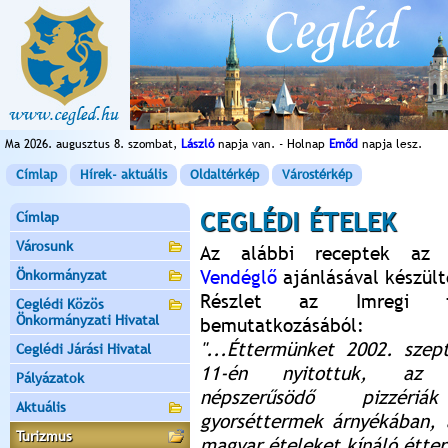
Ma 2026. augusztus 8. szombat,
László
napja van. - Holnap
Emőd
napja lesz.
Címlap
Hírek- aktuális
Oldaltérkép
Várostérkép
CEGLÉDI ÉTELEK
Címlap
Városunk
Az alábbi receptek a
Vendéglő
ajánlásával készült
Önkormányzat
Részlet az Imregi fi
Ceglédi Közös
Önkormányzati Hivatal
bemutatkozásából:
"...Éttermünket 2002. szep
Ceglédi Járási Hivatal
11-én nyitottuk, az 
Pályázatok
népszerűsödő pizzéri
Aktuális
gyorséttermek árnyékában, 
Turizmus
magyar ételeket kínáló étte