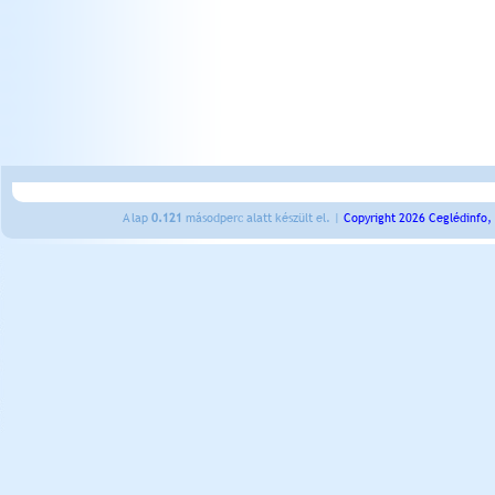
A lap
0.121
másodperc alatt készült el. |
Copyright 2026 Ceglédinfo,