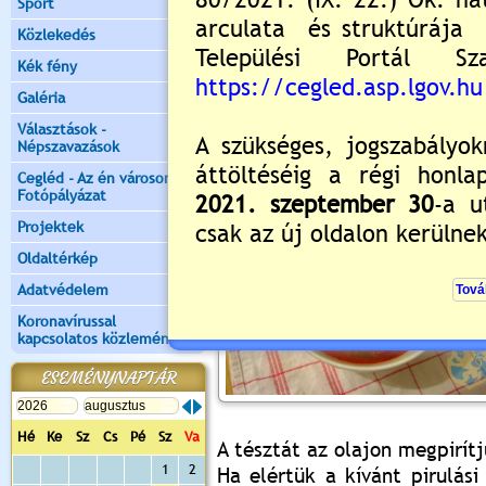
Sport
hozzáadjuk a füstölt kolbás
hogy szinte az összes levet
Közlekedés
friss vágott petrezselyemmel
Kék fény
vagy szegfűgombával is. For
Galéria
ajánljuk alföldi vörösborral.
Választások -
Népszavazások
Ceglédi laskaleves
Cegléd - Az én városom -
Fotópályázat
Projektek
Oldaltérkép
Adatvédelem
Koronavírussal
kapcsolatos közlemények
ESEMÉNYNAPTÁR
Hé
Ke
Sz
Cs
Pé
Sz
Va
A tésztát az olajon megpirítj
1
2
Ha elértük a kívánt pirulási