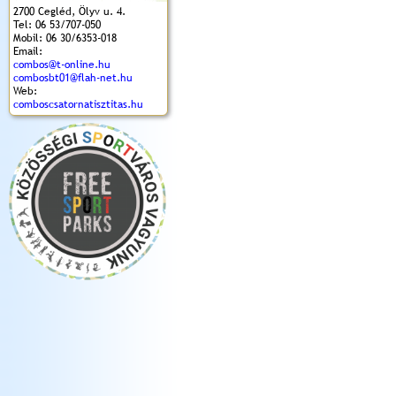
2700 Cegléd, Ölyv u. 4.
Tel: 06 53/707-050
Mobil: 06 30/6353-018
Email:
combos@t-online.hu
combosbt01@flah-net.hu
Web:
comboscsatornatisztitas.hu