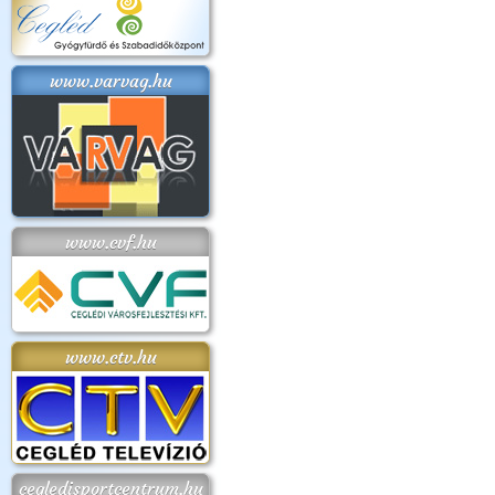
www.varvag.hu
www.cvf.hu
www.ctv.hu
cegledisportcentrum.hu