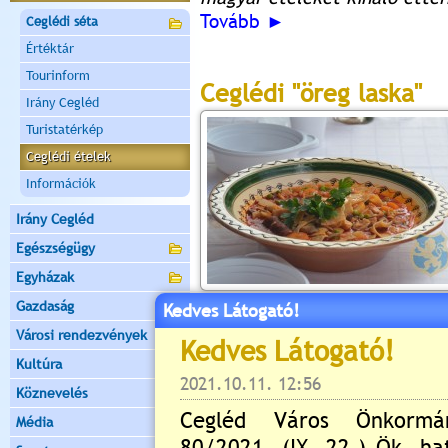
Tovább ►
Ceglédi séta
Értéktár
Tourinform
Ceglédi "öreg laska"
Irány Cegléd
Turistatérkép
Ceglédi ételek
Információk
Irány Cegléd
Egészségügy
Egyházak
Gazdaság
Kedves Látogató!
tűzről levéve fűszerpaprik
Városi rendezvények
vágott zöldséget, répát, 
megpároljuk. Sóval, borssal í
Kultúra
A félfövésben lévő zöldség
Köznevelés
pirított laskát. Felöntjük a
Média
főzzük. Folyamatosan pótolj