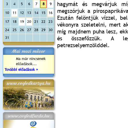
hagymát és megvárjuk míg
3
4
5
6
7
8
9
megszórjuk a pirospaprikáva
10
11
12
13
14
15
16
Ezután felöntjük vízzel, be
17
18
19
20
21
22
23
vékonyra szeletelni, mert a
24
25
26
27
28
29
30
míg majdnem puha lesz, ekko
és összefőzzük. A leg
31
petrezselyemzölddel.
Mai mozi műsor
Ma már nincsenek
előadások...
További előadások »
www.cegledkartya.hu
www.cegledfurdo.hu