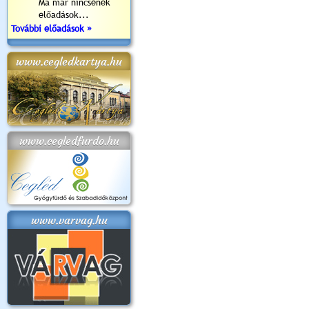
Ma már nincsenek
előadások...
További előadások »
www.cegledkartya.hu
www.cegledfurdo.hu
www.varvag.hu