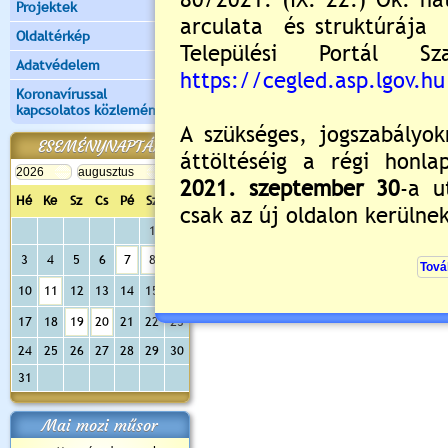
Projektek
Oldaltérkép
Adatvédelem
Koronavírussal
kapcsolatos közlemények
ESEMÉNYNAPTÁR
Hé
Ke
Sz
Cs
Pé
Sz
Va
1
2
3
4
5
6
7
8
9
10
11
12
13
14
15
16
17
18
19
20
21
22
23
24
25
26
27
28
29
30
31
Mai mozi műsor