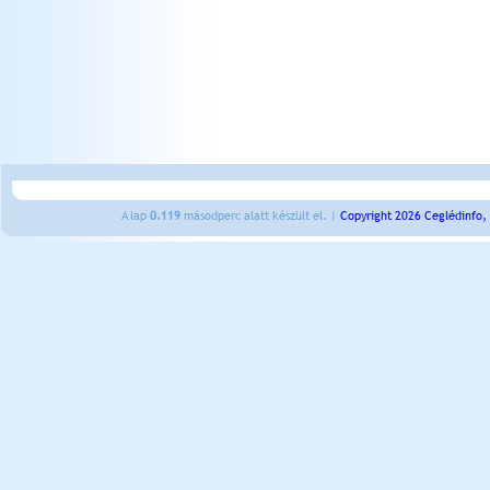
A lap
0.119
másodperc alatt készült el. |
Copyright 2026 Ceglédinfo,