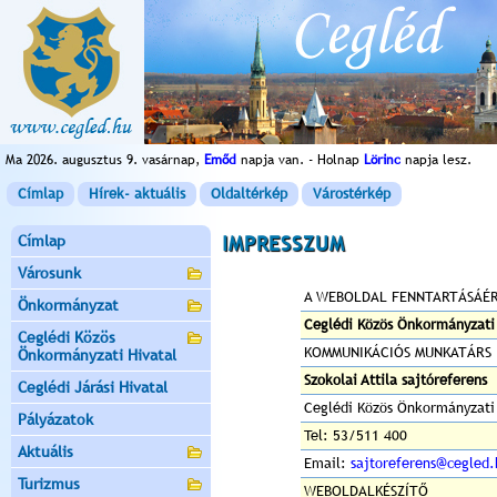
Ma 2026. augusztus 9. vasárnap,
Emőd
napja van. - Holnap
Lörinc
napja lesz.
Címlap
Hírek- aktuális
Oldaltérkép
Várostérkép
Címlap
IMPRESSZUM
Városunk
A WEBOLDAL FENNTARTÁSÁÉR
Önkormányzat
Ceglédi Közös Önkormányzati
Ceglédi Közös
KOMMUNIKÁCIÓS MUNKATÁRS
Önkormányzati Hivatal
Szokolai Attila sajtóreferens
Ceglédi Járási Hivatal
Ceglédi Közös Önkormányzati
Pályázatok
Tel: 53/511 400
Aktuális
Email:
sajtoreferens@cegled.
Turizmus
WEBOLDALKÉSZÍTŐ