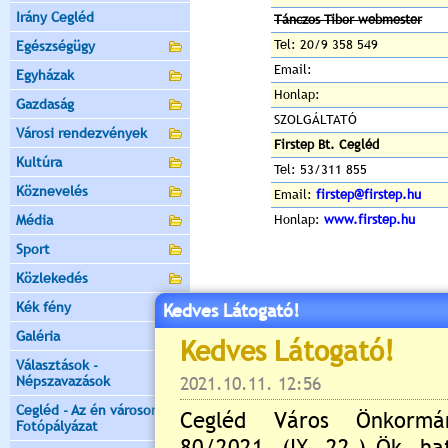
Irány Cegléd
Tánczos Tibor webmester
Tel: 20/9 358 549
Egészségügy
Email:
Egyházak
Honlap:
Gazdaság
SZOLGÁLTATÓ
Városi rendezvények
Firstep Bt. Cegléd
Kultúra
Tel: 53/311 855
Köznevelés
Email:
firstep@firstep.hu
Média
Honlap:
www.firstep.hu
Sport
Közlekedés
Kék fény
Kedves Látogató!
Galéria
Választások -
Népszavazások
Cegléd - Az én városom -
Fotópályázat