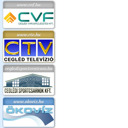
www.cvf.hu
www.ctv.hu
cegledisportcentrum.hu
www.okoviz.hu