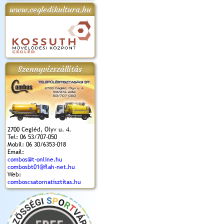
www.cegledikultura.hu
apok 2018.
Kossuth Toborzó
Szent István Ünnepe
V. Ceglédi Vágta
Laska feszt
Ünnepély
és Magyarok
(2017. 06. 18.)
2017.06.
2017.09.22-23.
Kenyere Program
(2017. 08. 20.)
Szennyvízszállítás
2700 Cegléd, Ölyv u. 4.
Tel: 06 53/707-050
Mobil: 06 30/6353-018
Email:
combos@t-online.hu
combosbt01@flah-net.hu
Web:
comboscsatornatisztitas.hu