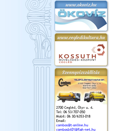
www.okoviz.hu
www.cegledikultura.hu
Szennyvízszállítás
2700 Cegléd, Ölyv u. 4.
Tel: 06 53/707-050
Mobil: 06 30/6353-018
Email:
combos@t-online.hu
combosbt01@flah-net.hu