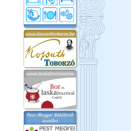
www.kossuthtoborzo.hu
www.laskafesztival.hu
Pest Megyei Békéltető
testület