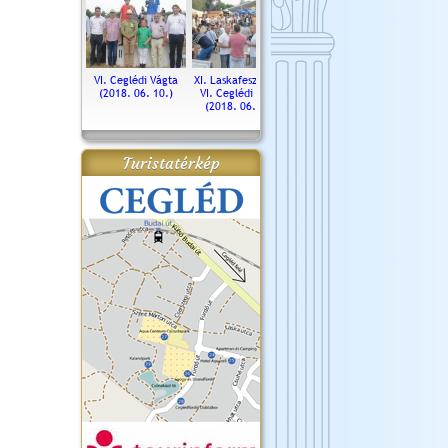
. Ceglédi Vágta
VI. Ceglédi Vágta
XI. Laskafesztivál és
Városnapok 2018.
Kossut
(2016.06.19.)
(2018. 06. 10.)
VI. Ceglédi Vágta
Ün
(2018. 06. 10.)
2017.
Turistatérkép