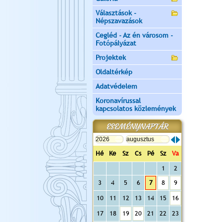
Választások -
Népszavazások
Cegléd - Az én városom -
Fotópályázat
Projektek
Oldaltérkép
Adatvédelem
Koronavírussal
kapcsolatos közlemények
ESEMÉNYNAPTÁR
Hé
Ke
Sz
Cs
Pé
Sz
Va
1
2
3
4
5
6
7
8
9
10
11
12
13
14
15
16
17
18
19
20
21
22
23