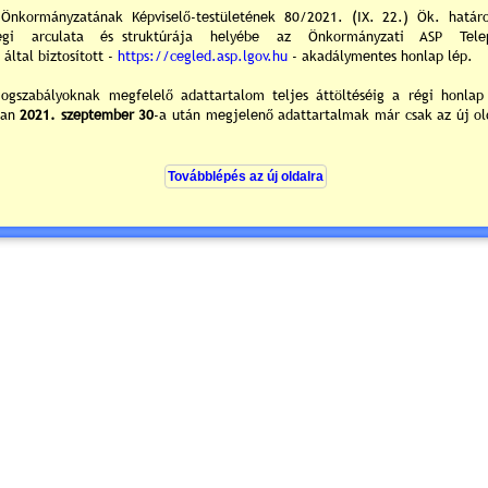
dott ki a Képviselő-testület kitüntető címet