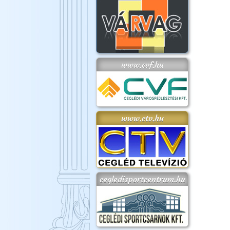
www.cvf.hu
www.ctv.hu
cegledisportcentrum.hu