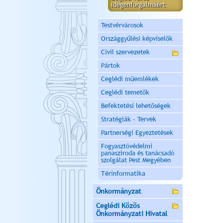
Idegenforgalmáért
Testvérvárosok
Országgyűlési képviselők
Civil szervezetek
Pártok
Ceglédi műemlékek
Ceglédi temetők
Befektetési lehetőségek
Stratégiák - Tervek
Partnerségi Egyeztetések
Fogyasztóvédelmi
panasziroda és tanácsadó
szolgálat Pest Megyében
Térinformatika
Önkormányzat
Ceglédi Közös
Önkormányzati Hivatal