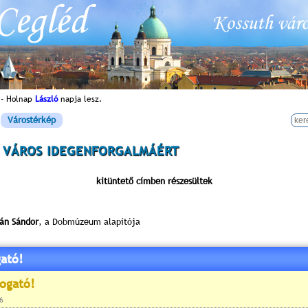
 - Holnap
László
napja lesz.
Várostérkép
 VÁROS IDEGENFORGALMÁÉRT
kitüntető címben részesültek
án Sándor
, a Dobmúzeum alapítója
ató!
y László
, a Magyar Camping és Caravanning Club elnöke
011-ben, 2012-ben, 2013-ban és 2014-ben