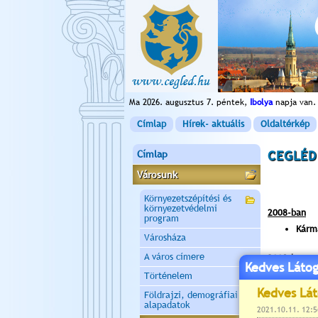
Ma 2026. augusztus 7. péntek,
Ibolya
napja van.
Címlap
Hírek- aktuális
Oldaltérkép
Címlap
CEGLÉD
Városunk
Környezetszépítési és
környezetvédelmi
2008-ban
program
Kárm
Városháza
A város címere
2009-ben
Kedves Látog
Gyürk
Történelem
Földrajzi, demográfiai
2010-ben, 2
alapadatok