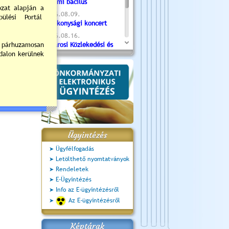
Valami bacilus
2026.08.09.
Jótékonysági koncert
2026.08.16.
Újvárosi Közlekedési és
Sportnap
2026.08.19.
Ceglédi fotóklub kiállítás
2026.08.20.
Szent István Ünnepe
Ügyintézés
Ügyfélfogadás
Letölthető nyomtatványok
Rendeletek
E-Ügyintézés
Info az E-ügyintézésről
Az E-ügyintézésről
Képtárak