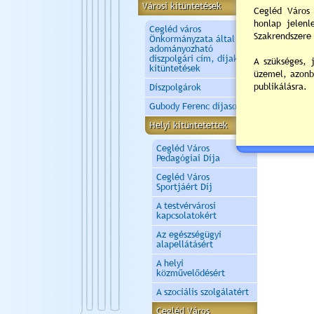
Nem a
Városi kitüntetések
Cegléd város
Önkormányzata által
adományozható
díszpolgári cím, díjak és
kitüntetések
Díszpolgárok
Gubody Ferenc díjasok
Helyi kitüntetettek
Cegléd Város
Pedagógiai Díja
Cegléd Város
Sportjáért Díj
A testvérvárosi
kapcsolatokért
Az egészségügyi
alapellátásért
A helyi
közművelődésért
A szociális szolgálatért
Cegléd Város