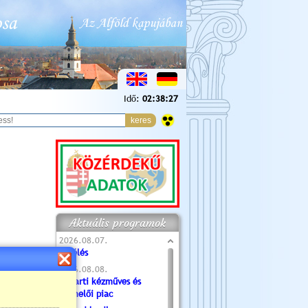
Idő:
02:38:28
Aktuális programok
2026.08.07.
Túlélés
2026.08.08.
Tóparti kézműves és
termelői piac