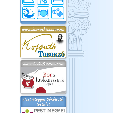
www.kossuthtoborzo.hu
www.laskafesztival.hu
Pest Megyei Békéltető
testület