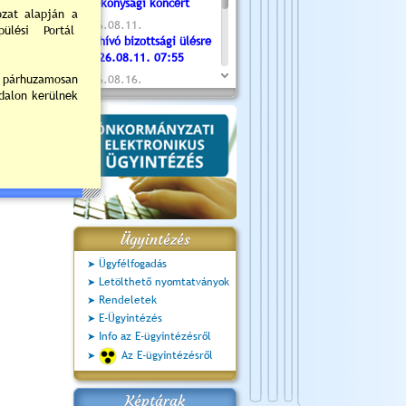
Jótékonysági koncert
2026.08.11.
Meghívó bizottsági ülésre
- 2026.08.11. 07:55
2026.08.16.
Újvárosi Közlekedési és
Sportnap
2026.08.19.
Ceglédi fotóklub kiállítás
2026.08.20.
Szent István Ünnepe
Ügyintézés
Ügyfélfogadás
Letölthető nyomtatványok
Rendeletek
E-Ügyintézés
Info az E-ügyintézésről
Az E-ügyintézésről
Képtárak