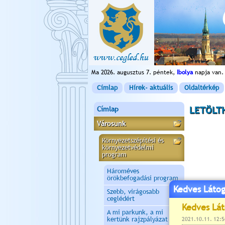
Ma 2026. augusztus 7. péntek,
Ibolya
napja van.
Címlap
Hírek- aktuális
Oldaltérkép
Címlap
LETÖLT
Városunk
Környezetszépítési és
környezetvédelmi
program
Hároméves
örökbefogadási program
Kedves Látog
Szebb, virágosabb
ceglédért
A mi parkunk, a mi
kertünk rajzpályázat