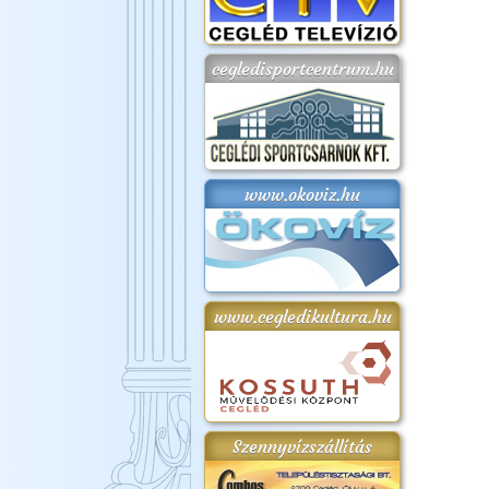
cegledisportcentrum.hu
www.okoviz.hu
www.cegledikultura.hu
Szennyvízszállítás