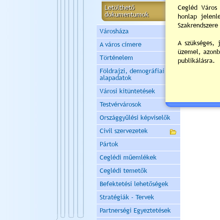
Letölthető
dokumentumok
Városháza
A város címere
Történelem
Földrajzi, demográfiai
alapadatok
Városi kitüntetések
Testvérvárosok
Országgyűlési képviselők
Civil szervezetek
Pártok
Ceglédi műemlékek
Ceglédi temetők
Befektetési lehetőségek
Stratégiák - Tervek
Partnerségi Egyeztetések