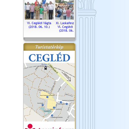
. Ceglédi Vágta
VI. Ceglédi Vágta
XI. Laskafesztivál és
Városnapok 2018.
Kossut
(2016.06.19.)
(2018. 06. 10.)
VI. Ceglédi Vágta
Ün
(2018. 06. 10.)
2017.
Turistatérkép