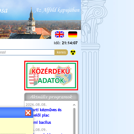
Idő:
21:14:08
Aktuális programok
2026.08.08.
Tóparti kézműves és
termelői piac
Valami bacilus
2026.08.09.