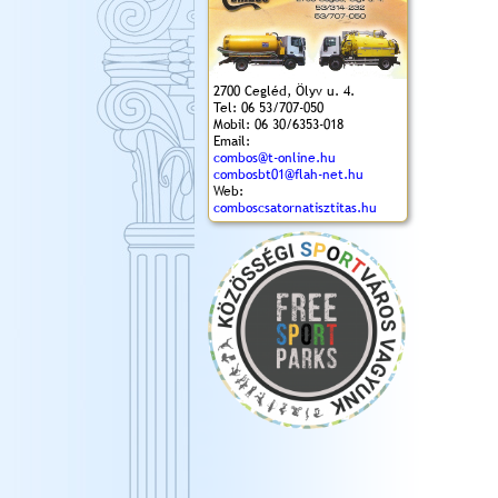
2700 Cegléd, Ölyv u. 4.
Tel: 06 53/707-050
Mobil: 06 30/6353-018
Email:
combos@t-online.hu
combosbt01@flah-net.hu
Web:
comboscsatornatisztitas.hu