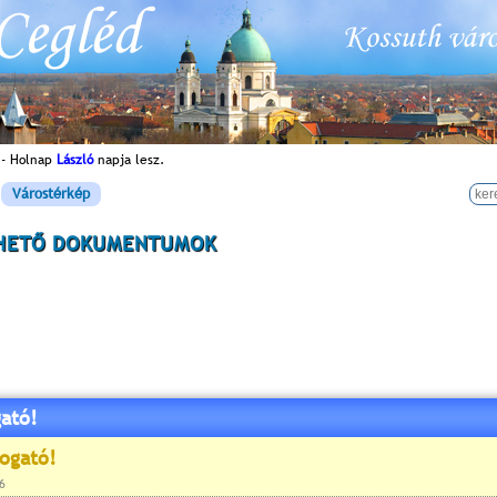
 - Holnap
László
napja lesz.
Várostérkép
HETŐ DOKUMENTUMOK
ató!