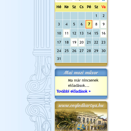
Hé
Ke
Sz
Cs
Pé
Sz
Va
1
2
3
4
5
6
7
8
9
10
11
12
13
14
15
16
17
18
19
20
21
22
23
24
25
26
27
28
29
30
31
Mai mozi műsor
Ma már nincsenek
előadások...
További előadások »
www.cegledkartya.hu