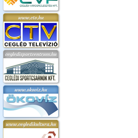
www.ctv.hu
cegledisportcentrum.hu
www.okoviz.hu
www.cegledikultura.hu