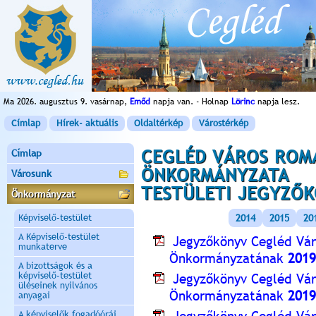
Ma 2026. augusztus 9. vasárnap,
Emőd
napja van. - Holnap
Lörinc
napja lesz.
Címlap
Hírek- aktuális
Oldaltérkép
Várostérkép
CEGLÉD VÁROS ROMA
Címlap
ÖNKORMÁNYZATA
Városunk
TESTÜLETI JEGYZŐ
Önkormányzat
Képviselő-testület
2014
2015
20
A Képviselő-testület
Jegyzőkönyv Cegléd Vá
munkaterve
Önkormányzatának
2019
A bizottságok és a
képviselő-testület
Jegyzőkönyv Cegléd Vá
üléseinek nyilvános
Önkormányzatának
2019
anyagai
A képviselők fogadóórái