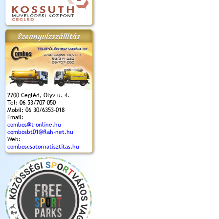
Szennyvízszállítás
2700 Cegléd, Ölyv u. 4.
Tel: 06 53/707-050
Mobil: 06 30/6353-018
Email:
combos@t-online.hu
combosbt01@flah-net.hu
Web:
comboscsatornatisztitas.hu