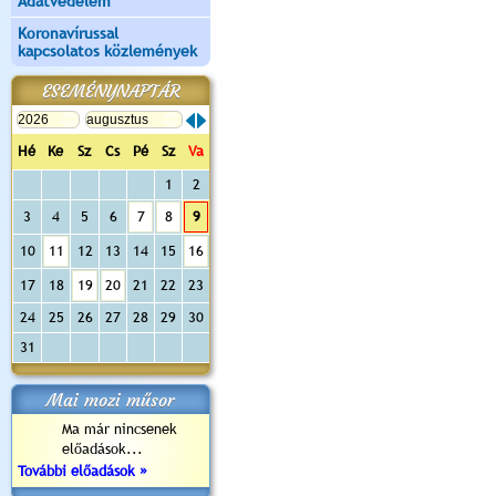
Adatvédelem
Koronavírussal
kapcsolatos közlemények
ESEMÉNYNAPTÁR
Hé
Ke
Sz
Cs
Pé
Sz
Va
1
2
3
4
5
6
7
8
9
10
11
12
13
14
15
16
17
18
19
20
21
22
23
24
25
26
27
28
29
30
31
Mai mozi műsor
Ma már nincsenek
előadások...
További előadások »