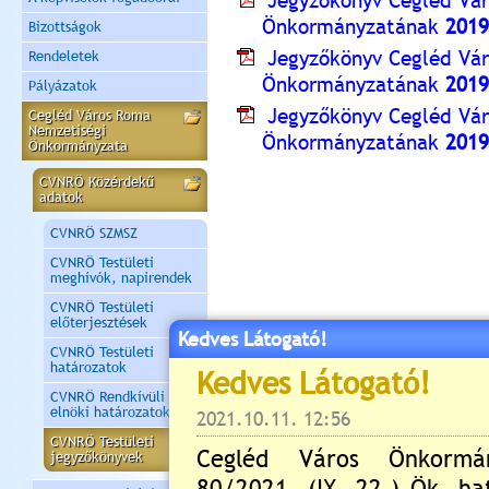
Jegyzőkönyv Cegléd Vá
Önkormányzatának
2019
Bizottságok
Jegyzőkönyv Cegléd Vá
Rendeletek
Önkormányzatának
2019
Pályázatok
Jegyzőkönyv Cegléd Vá
Cegléd Város Roma
Nemzetiségi
Önkormányzatának
2019
Önkormányzata
CVNRÖ Közérdekű
adatok
CVNRÖ SZMSZ
CVNRÖ Testületi
meghívók, napirendek
CVNRÖ Testületi
előterjesztések
Kedves Látogató!
CVNRÖ Testületi
határozatok
CVNRÖ Rendkívüli
elnöki határozatok
CVNRÖ Testületi
jegyzőkönyvek