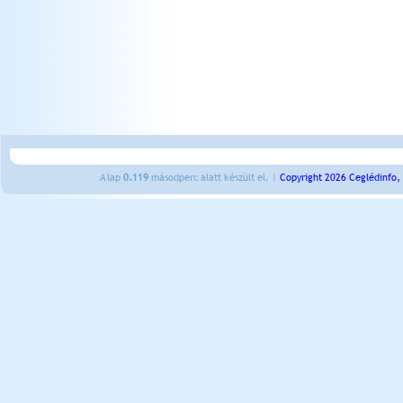
A lap
0.119
másodperc alatt készült el. |
Copyright 2026 Ceglédinfo,