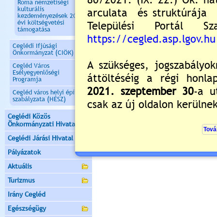
Roma nemzetiségi
kulturális
kezdeményezések 2020.
évi költségvetési
támogatása
Ceglédi Ifjúsági
Önkormányzat (CIÖK)
Cegléd Város
Esélyegyenlőségi
Programja
Cegléd város helyi építési
szabályzata (HÉSZ)
Ceglédi Közös
Önkormányzati Hivatal
Ceglédi Járási Hivatal
Pályázatok
Aktuális
Turizmus
Irány Cegléd
Egészségügy