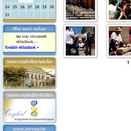
24
25
26
27
28
29
30
31
Mai mozi műsor
Ma már nincsenek
előadások...
További előadások »
www.cegledkartya.hu
1
www.cegledfurdo.hu
www.varvag.hu