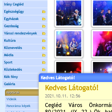
Irány Cegléd
Egészségügy
Egyházak
Gazdaság
Városi rendezvények
Kultúra
Köznevelés
Média
Sport
Közlekedés
Kék fény
Kedves Látogató!
Galéria
Képtárak
Videók
Panoráma képek