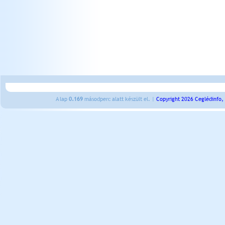
A lap
0.169
másodperc alatt készült el. |
Copyright 2026 Ceglédinfo,