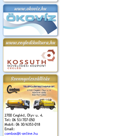
www.okoviz.hu
apok 2018.
Kossuth Toborzó
Szent István Ünnepe
V. Ceglédi Vágta
Laska feszt
Ünnepély
és Magyarok
(2017. 06. 18.)
2017.06.
2017.09.22-23.
Kenyere Program
(2017. 08. 20.)
www.cegledikultura.hu
Szennyvízszállítás
2700 Cegléd, Ölyv u. 4.
Tel: 06 53/707-050
Mobil: 06 30/6353-018
Email:
combos@t-online.hu