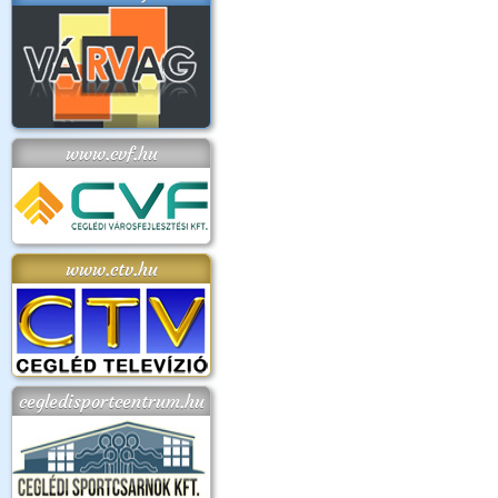
www.cvf.hu
www.ctv.hu
cegledisportcentrum.hu