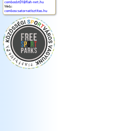
combosbt01@flah-net.hu
Web:
comboscsatornatisztitas.hu