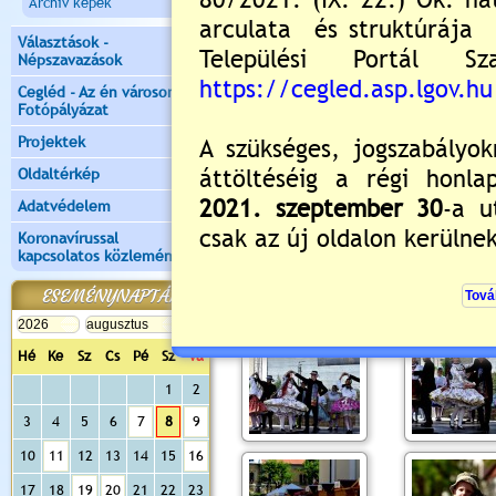
Archiv képek
Választások -
Népszavazások
Cegléd - Az én városom -
Fotópályázat
Projektek
Oldaltérkép
Adatvédelem
Koronavírussal
kapcsolatos közlemények
ESEMÉNYNAPTÁR
Hé
Ke
Sz
Cs
Pé
Sz
Va
1
2
3
4
5
6
7
8
9
10
11
12
13
14
15
16
17
18
19
20
21
22
23