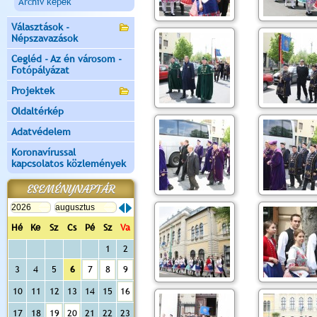
Archiv képek
Választások -
Népszavazások
Cegléd - Az én városom -
Fotópályázat
Projektek
Oldaltérkép
Adatvédelem
Koronavírussal
kapcsolatos közlemények
ESEMÉNYNAPTÁR
Hé
Ke
Sz
Cs
Pé
Sz
Va
1
2
3
4
5
6
7
8
9
10
11
12
13
14
15
16
17
18
19
20
21
22
23