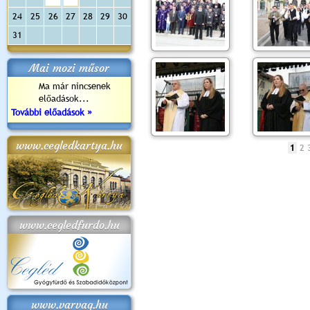
24
25
26
27
28
29
30
31
Mai mozi műsor
Ma már nincsenek
előadások...
További előadások »
www.cegledkartya.hu
1
2
www.cegledfurdo.hu
www.varvag.hu