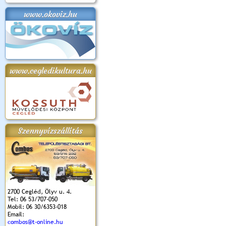
www.okoviz.hu
apok 2018.
Kossuth Toborzó
Szent István Ünnepe
V. Ceglédi Vágta
Laska feszt
Ünnepély
és Magyarok
(2017. 06. 18.)
2017.06.
2017.09.22-23.
Kenyere Program
(2017. 08. 20.)
www.cegledikultura.hu
Szennyvízszállítás
2700 Cegléd, Ölyv u. 4.
Tel: 06 53/707-050
Mobil: 06 30/6353-018
Email:
combos@t-online.hu