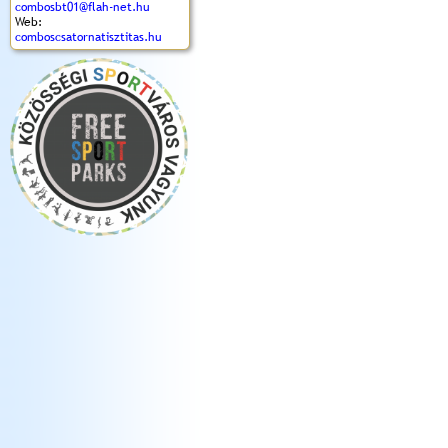
combosbt01@flah-net.hu
Web:
comboscsatornatisztitas.hu