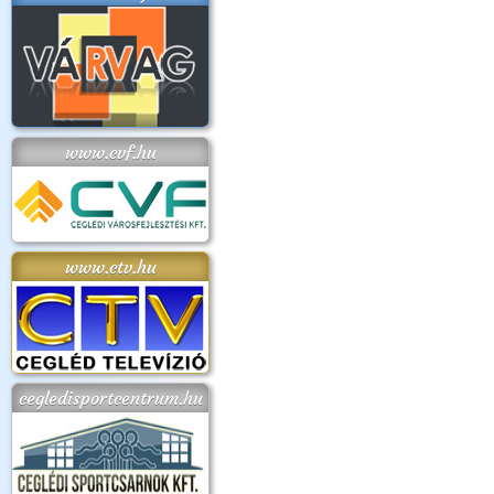
www.cvf.hu
www.ctv.hu
cegledisportcentrum.hu