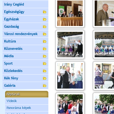
Irány Cegléd
Egészségügy
Egyházak
Gazdaság
Városi rendezvények
Kultúra
Köznevelés
Média
Sport
Közlekedés
Kék fény
Galéria
Képtárak
Videók
Panoráma képek