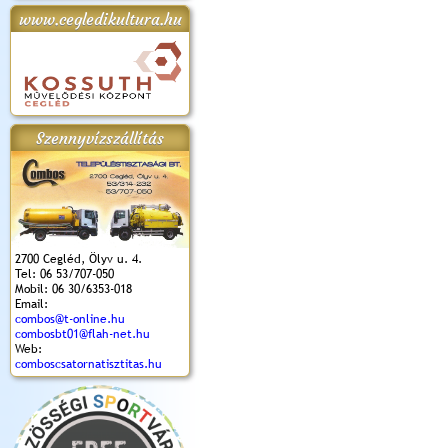
www.cegledikultura.hu
apok 2018.
Kossuth Toborzó
Szent István Ünnepe
V. Ceglédi Vágta
Laska feszt
Ünnepély
és Magyarok
(2017. 06. 18.)
2017.06.
2017.09.22-23.
Kenyere Program
(2017. 08. 20.)
Szennyvízszállítás
2700 Cegléd, Ölyv u. 4.
Tel: 06 53/707-050
Mobil: 06 30/6353-018
Email:
combos@t-online.hu
combosbt01@flah-net.hu
Web:
comboscsatornatisztitas.hu