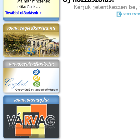
Ma már nincsenek
Kérjük jelentkezzen be, 
előadások...
További előadások »
www.cegledkartya.hu
www.cegledfurdo.hu
www.varvag.hu