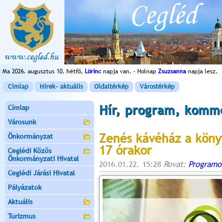
Ma 2026. augusztus 10. hétfő,
Lörinc
napja van. - Holnap
Zsuzsanna
napja lesz.
Címlap
Hírek- aktuális
Oldaltérkép
Várostérkép
Hír, program, komm
Címlap
Városunk
Zenés kávéház a köny
Önkormányzat
17 órakor
Ceglédi Közös
Önkormányzati Hivatal
2016.01.22. 15:28
Rovat:
Programo
Ceglédi Járási Hivatal
Pályázatok
Aktuális
Turizmus