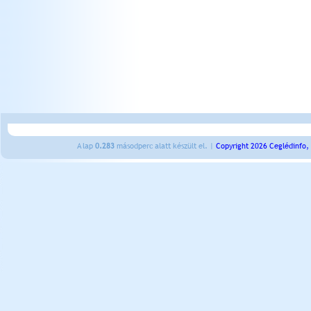
A lap
0.283
másodperc alatt készült el. |
Copyright 2026 Ceglédinfo,