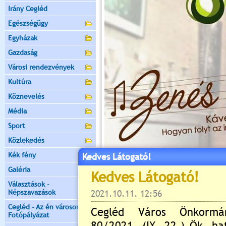
Irány Cegléd
Egészségügy
Egyházak
Gazdaság
Városi rendezvények
Kultúra
Köznevelés
Média
Sport
Közlekedés
Kék fény
Kedves Látogató!
Galéria
Választások -
Népszavazások
Cegléd - Az én városom -
Fotópályázat