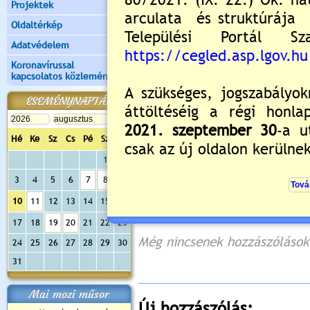
Projektek
Oldaltérkép
Adatvédelem
Koronavírussal
kapcsolatos közlemények
ESEMÉNYNAPTÁR
Hé
Ke
Sz
Cs
Pé
Sz
Va
1
2
3
4
5
6
7
8
9
10
11
12
13
14
15
16
Értékelés:
2.33
/6
17
18
19
20
21
22
23
Még nincsenek hozzászólások
24
25
26
27
28
29
30
31
Mai mozi műsor
Új hozzászólás: