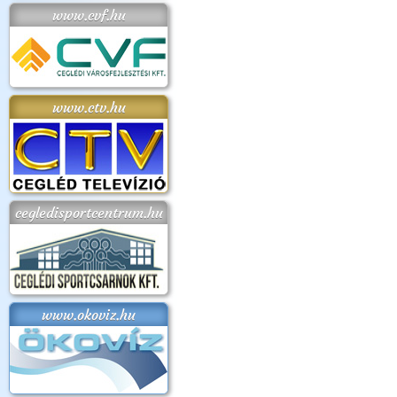
www.cvf.hu
www.ctv.hu
cegledisportcentrum.hu
www.okoviz.hu