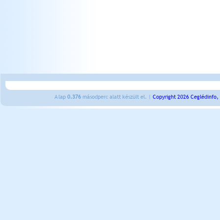
A lap
0.376
másodperc alatt készült el. |
Copyright 2026 Ceglédinfo,