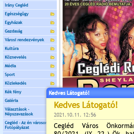
Irány Cegléd
Egészségügy
Egyházak
Gazdaság
Városi rendezvények
Kultúra
Köznevelés
Média
Sport
Közlekedés
Kék fény
Kedves Látogató!
Galéria
Választások -
Népszavazások
Cegléd - Az én városom -
Fotópályázat