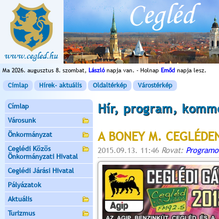
Ma 2026. augusztus 8. szombat,
László
napja van. - Holnap
Emőd
napja lesz.
Címlap
Hírek- aktuális
Oldaltérkép
Várostérkép
Hír, program, komm
Címlap
Városunk
A BONEY M. CEGLÉDE
Önkormányzat
Ceglédi Közös
2015.09.13. 11:46
Rovat:
Programo
Önkormányzati Hivatal
Ceglédi Járási Hivatal
Pályázatok
Aktuális
Turizmus