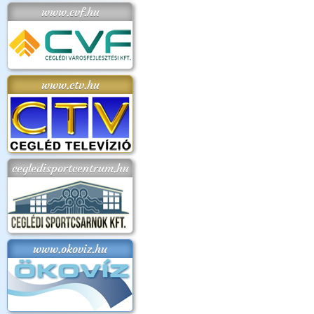
www.cvf.hu
www.ctv.hu
cegledisportcentrum.hu
www.okoviz.hu