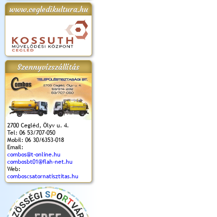
www.cegledikultura.hu
apok 2018.
Kossuth Toborzó
Szent István Ünnepe
V. Ceglédi Vágta
Laska feszt
Ünnepély
és Magyarok
(2017. 06. 18.)
2017.06.
2017.09.22-23.
Kenyere Program
(2017. 08. 20.)
Szennyvízszállítás
2700 Cegléd, Ölyv u. 4.
Tel: 06 53/707-050
Mobil: 06 30/6353-018
Email:
combos@t-online.hu
combosbt01@flah-net.hu
Web:
comboscsatornatisztitas.hu