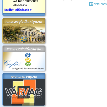
Ma már nincsenek
előadások...
További előadások »
www.cegledkartya.hu
www.cegledfurdo.hu
www.varvag.hu