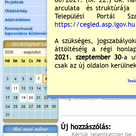
Projektek
Oldaltérkép
Adatvédelem
Koronavírussal
kapcsolatos közlemények
ESEMÉNYNAPTÁR
Hé
Ke
Sz
Cs
Pé
Sz
Va
1
2
3
4
5
6
7
8
9
Értékelés:
2.33
/6
10
11
12
13
14
15
16
Még nincsenek hozzászólások
17
18
19
20
21
22
23
24
25
26
27
28
29
30
31
Új hozzászólás:
Mai mozi műsor
Kérjük jelentkezzen be, 