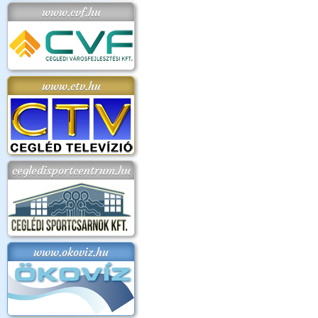
www.cvf.hu
www.ctv.hu
cegledisportcentrum.hu
www.okoviz.hu