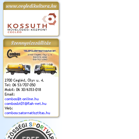
www.cegledikultura.hu
apok 2018.
Kossuth Toborzó
Szent István Ünnepe
V. Ceglédi Vágta
Laska feszt
Ünnepély
és Magyarok
(2017. 06. 18.)
2017.06.
2017.09.22-23.
Kenyere Program
(2017. 08. 20.)
Szennyvízszállítás
2700 Cegléd, Ölyv u. 4.
Tel: 06 53/707-050
Mobil: 06 30/6353-018
Email:
combos@t-online.hu
combosbt01@flah-net.hu
Web:
comboscsatornatisztitas.hu