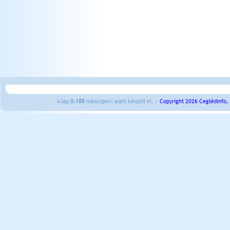
A lap
0.188
másodperc alatt készült el. |
Copyright 2026 Ceglédinfo,