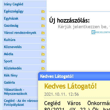
Irány Cegléd
Egészségügy
Egyházak
Új hozzászólás:
Gazdaság
Kérjük jelentkezzen be, 
Városi rendezvények
Kultúra
Köznevelés
Média
Sport
Közlekedés
Kék fény
Kedves Látogató!
Galéria
Választások -
Népszavazások
Cegléd - Az én városom -
Fotópályázat