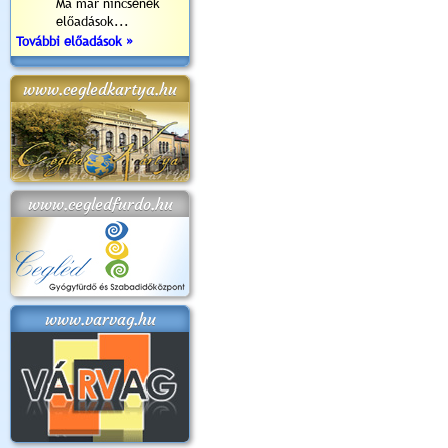
Ma már nincsenek
előadások...
További előadások »
www.cegledkartya.hu
www.cegledfurdo.hu
www.varvag.hu