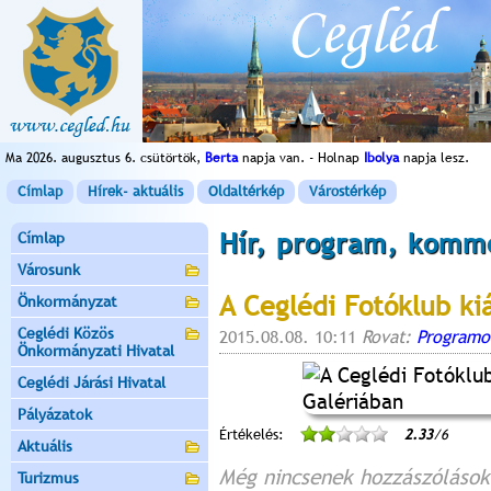
Ma 2026. augusztus 6. csütörtök,
Berta
napja van. - Holnap
Ibolya
napja lesz.
Címlap
Hírek- aktuális
Oldaltérkép
Várostérkép
Hír, program, komm
Címlap
Városunk
A Ceglédi Fotóklub kiá
Önkormányzat
Ceglédi Közös
2015.08.08. 10:11
Rovat:
Programo
Önkormányzati Hivatal
Ceglédi Járási Hivatal
Pályázatok
Értékelés:
2.33
/6
Aktuális
Még nincsenek hozzászólások
Turizmus