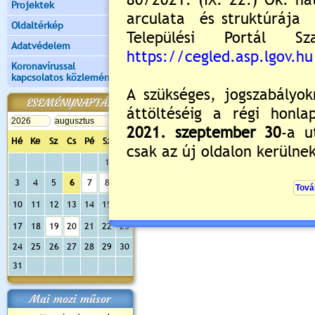
Projektek
Oldaltérkép
Adatvédelem
Koronavírussal
kapcsolatos közlemények
ESEMÉNYNAPTÁR
Hé
Ke
Sz
Cs
Pé
Sz
Va
1
2
3
4
5
6
7
8
9
10
11
12
13
14
15
16
17
18
19
20
21
22
23
24
25
26
27
28
29
30
31
Mai mozi műsor