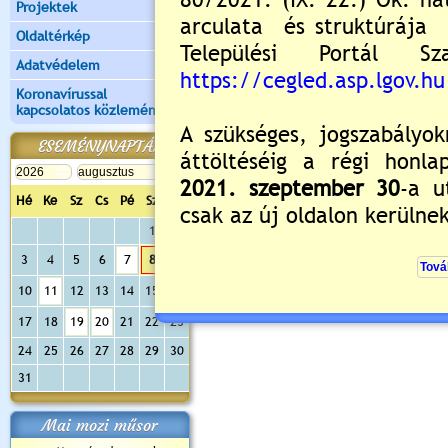
Projektek
Oldaltérkép
Adatvédelem
Koronavírussal
kapcsolatos közlemények
ESEMÉNYNAPTÁR
Hé
Ke
Sz
Cs
Pé
Sz
Va
1
2
3
4
5
6
7
8
9
10
11
12
13
14
15
16
17
18
19
20
21
22
23
24
25
26
27
28
29
30
31
Mai mozi műsor