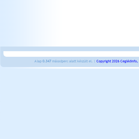
A lap
0.347
másodperc alatt készült el. |
Copyright 2026 Ceglédinfo,