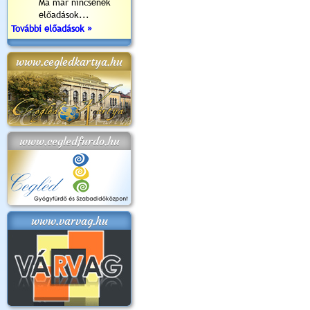
Ma már nincsenek
előadások...
További előadások »
www.cegledkartya.hu
www.cegledfurdo.hu
www.varvag.hu