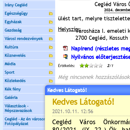
Cegléd Város
Irány Cegléd
2024. december
Egészségügy
ülést tart, melyre tisztelet
Egyházak
Helyszín:
Városháza I. emeleti 
Gazdaság
2700 Cegléd, Kossuth t
Városi rendezvények
Kultúra
Napirend (részletes meg
Köznevelés
Nyilvános előterjesztés
Média
Értékelés:
2
/1
Sport
Még nincsenek hozzászólások
Közlekedés
Kék fény
Kedves Látogató!
Galéria
Új hozzászólás:
Választások -
Népszavazások
Kérjük jelentkezzen be, 
Cegléd - Az én városom -
Fotópályázat