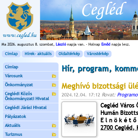
Ma 2026. augusztus 8. szombat,
László
napja van. - Holnap
Emőd
napja lesz.
Címlap
Hírek- aktuális
Oldaltérkép
Várostérkép
Hír, program, komm
Címlap
Városunk
Meghívó bizottsági ül
Önkormányzat
Ceglédi Közös
2024.12.04. 17:12
Rovat:
Programo
Önkormányzati Hivatal
Cegléd Város
Ceglédi Járási Hivatal
Humán Bizott
Pályázatok
E l n ö k é t ő 
Aktuális
2700 Cegléd, K
Turizmus