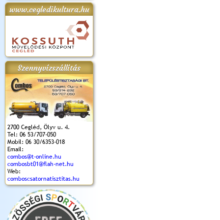
www.cegledikultura.hu
apok 2018.
Kossuth Toborzó
Szent István Ünnepe
V. Ceglédi Vágta
Laska feszt
Ünnepély
és Magyarok
(2017. 06. 18.)
2017.06.
2017.09.22-23.
Kenyere Program
(2017. 08. 20.)
Szennyvízszállítás
2700 Cegléd, Ölyv u. 4.
Tel: 06 53/707-050
Mobil: 06 30/6353-018
Email:
combos@t-online.hu
combosbt01@flah-net.hu
Web:
comboscsatornatisztitas.hu