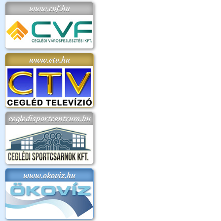
www.cvf.hu
www.ctv.hu
cegledisportcentrum.hu
www.okoviz.hu