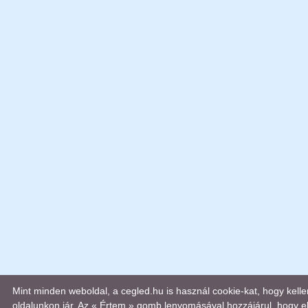
Mint minden weboldal, a cegled.hu is használ cookie-kat, hogy kel
oldalunkon jár. Az « Értem » gomb lenyomásával hozzájárul, hogy el