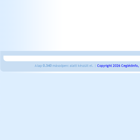
A lap
0.340
másodperc alatt készült el. |
Copyright 2026 Ceglédinfo,