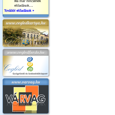
Ma már nincsenek
előadások...
További előadások »
www.cegledkartya.hu
www.cegledfurdo.hu
www.varvag.hu