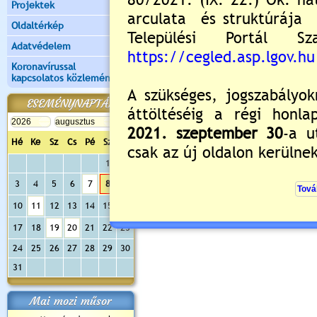
Projektek
Értékelés:
5
/3
Oldaltérkép
Még nincsenek hozzászólások
Adatvédelem
Koronavírussal
kapcsolatos közlemények
Új hozzászólás:
ESEMÉNYNAPTÁR
Kérjük jelentkezzen be, 
Hé
Ke
Sz
Cs
Pé
Sz
Va
1
2
3
4
5
6
7
8
9
10
11
12
13
14
15
16
17
18
19
20
21
22
23
24
25
26
27
28
29
30
31
Mai mozi műsor