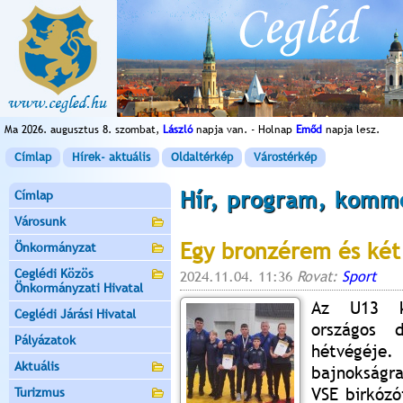
Ma 2026. augusztus 8. szombat,
László
napja van. - Holnap
Emőd
napja lesz.
Címlap
Hírek- aktuális
Oldaltérkép
Várostérkép
Hír, program, komm
Címlap
Városunk
Egy bronzérem és két
Önkormányzat
Ceglédi Közös
2024.11.04. 11:36
Rovat:
Sport
Önkormányzati Hivatal
Az U13 ko
Ceglédi Járási Hivatal
országos 
Pályázatok
hétvégéje
Aktuális
bajnokságr
VSE birkózó
Turizmus