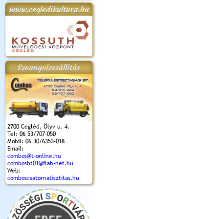
www.cegledikultura.hu
apok 2018.
Kossuth Toborzó
Szent István Ünnepe
V. Ceglédi Vágta
Laska feszt
Ünnepély
és Magyarok
(2017. 06. 18.)
2017.06.
2017.09.22-23.
Kenyere Program
(2017. 08. 20.)
Szennyvízszállítás
2700 Cegléd, Ölyv u. 4.
Tel: 06 53/707-050
Mobil: 06 30/6353-018
Email:
combos@t-online.hu
combosbt01@flah-net.hu
Web:
comboscsatornatisztitas.hu