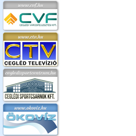
www.cvf.hu
www.ctv.hu
cegledisportcentrum.hu
www.okoviz.hu