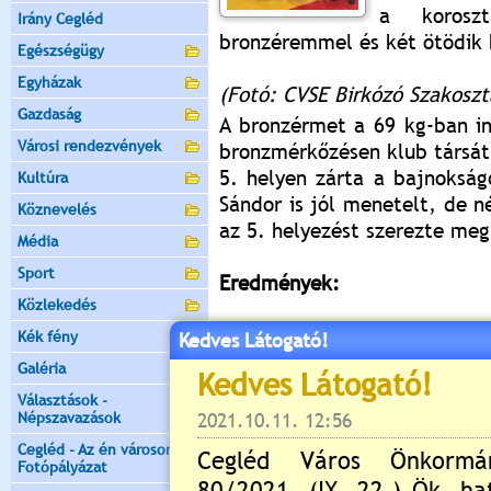
a korosz
Irány Cegléd
bronzéremmel és két ötödik 
Egészségügy
Egyházak
(Fotó: CVSE Birkózó Szakoszt
Gazdaság
A bronzérmet a 69 kg-ban in
Városi rendezvények
bronzmérkőzésen klub társát 
5. helyen zárta a bajnokság
Kultúra
Sándor is jól menetelt, de 
Köznevelés
az 5. helyezést szerezte meg
Média
Sport
Eredmények:
Közlekedés
46 kg 5. Rafael Sándor
Kék fény
Kedves Látogató!
69 kg 3. Ungvári Zalán
Galéria
5. Szemerédi Mihály
Választások -
Népszavazások
Cegléd - Az én városom -
Fotópályázat