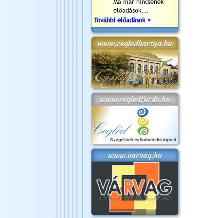
Ma már nincsenek
előadások...
További előadások »
www.cegledkartya.hu
www.cegledfurdo.hu
www.varvag.hu