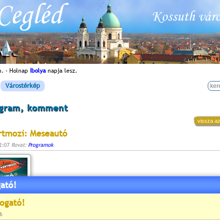
n. - Holnap
Ibolya
napja lesz.
Várostérkép
ogram, komment
vissza az
rtmozi: Meseautó
12:07
Rovat:
Programok
ató!