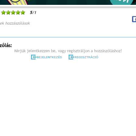
5
/1
ek hozzászólások
zólás:
Kérjük jelentkezzen be, vagy regisztráljon a hozzászóláshoz!