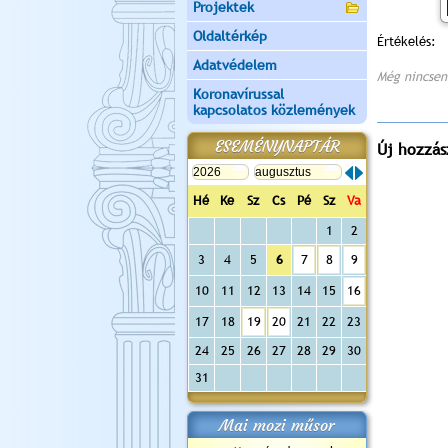
Projektek
Oldaltérkép
Értékelés:
Adatvédelem
Még nincsen
Koronavírussal
kapcsolatos közlemények
ESEMÉNYNAPTÁR
Új hozzás
Hé
Ke
Sz
Cs
Pé
Sz
Va
1
2
3
4
5
6
7
8
9
10
11
12
13
14
15
16
17
18
19
20
21
22
23
24
25
26
27
28
29
30
31
Mai mozi műsor