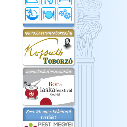
www.kossuthtoborzo.hu
www.laskafesztival.hu
Pest Megyei Békéltető
testület