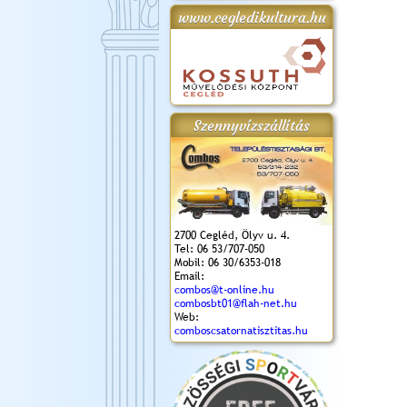
www.cegledikultura.hu
gta
XI. Laskafesztivál és
Városnapok 2018.
Kossuth Toborzó
Szent István Ünnepe
.)
VI. Ceglédi Vágta
Ünnepély
és Magyarok
(2018. 06. 10.)
2017.09.22-23.
Kenyere Program
(2017. 08. 20.)
Szennyvízszállítás
2700 Cegléd, Ölyv u. 4.
Tel: 06 53/707-050
Mobil: 06 30/6353-018
Email:
combos@t-online.hu
combosbt01@flah-net.hu
Web:
comboscsatornatisztitas.hu