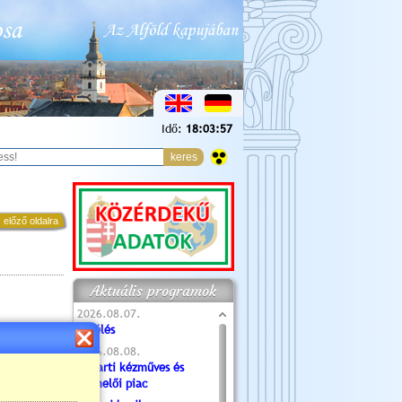
Idő:
18:03:58
 előző oldalra
Aktuális programok
2026.08.07.
Túlélés
2026.08.08.
Tóparti kézműves és
termelői piac