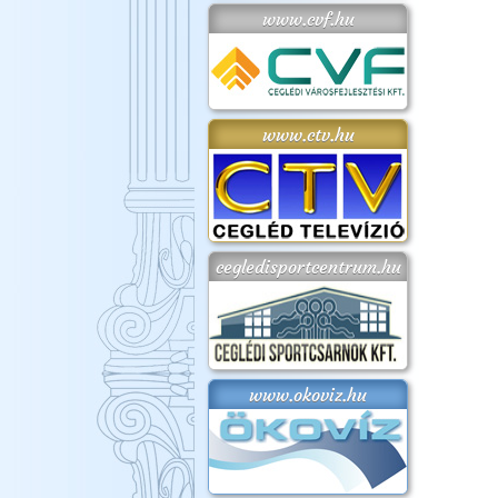
www.cvf.hu
www.ctv.hu
cegledisportcentrum.hu
www.okoviz.hu