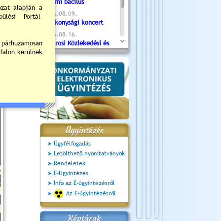
Valami bacilus
2026.08.09.
Jótékonysági koncert
2026.08.16.
Újvárosi Közlekedési és
Sportnap
2026.08.19.
Ceglédi fotóklub kiállítás
2026.08.20.
Szent István Ünnepe
Ügyintézés
Ügyfélfogadás
Letölthető nyomtatványok
Rendeletek
E-Ügyintézés
Info az E-ügyintézésről
Az E-ügyintézésről
Képtárak