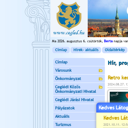
Ma 2026. augusztus 6. csütörtök,
Berta
napja va
Címlap
Hírek- aktuális
Oldaltérkép
Címlap
Hír, pr
Városunk
Retro ke
Önkormányzat
2024.08.27. 
Ceglédi Közös
Önkormányzati Hivatal
Ceglédi Járási Hivatal
Kedves Látog
Pályázatok
Aktuális
Turizmus