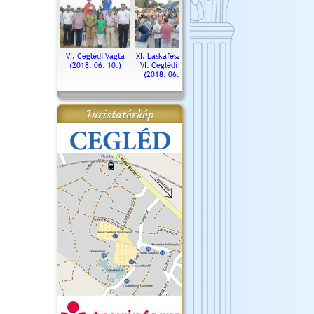
. Ceglédi Vágta
VI. Ceglédi Vágta
XI. Laskafesztivál és
Városnapok 2018.
Kossut
(2016.06.19.)
(2018. 06. 10.)
VI. Ceglédi Vágta
Ün
(2018. 06. 10.)
2017.
Turistatérkép