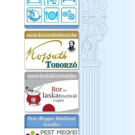
www.kossuthtoborzo.hu
www.laskafesztival.hu
Pest Megyei Békéltető
testület