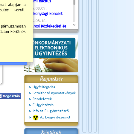
Valami bacilus
2026.08.09.
Jótékonysági koncert
2026.08.16.
Újvárosi Közlekedési és
Sportnap
2026.08.19.
Ceglédi fotóklub kiállítás
2026.08.20.
Szent István Ünnepe
Ügyintézés
Ügyfélfogadás
Letölthető nyomtatványok
Rendeletek
E-Ügyintézés
Info az E-ügyintézésről
Az E-ügyintézésről
Képtárak