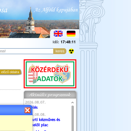
Idő:
17:48:12
 előző oldalra
Aktuális programok
2026.08.07.
Túlélés
2026.08.08.
Tóparti kézműves és
termelői piac