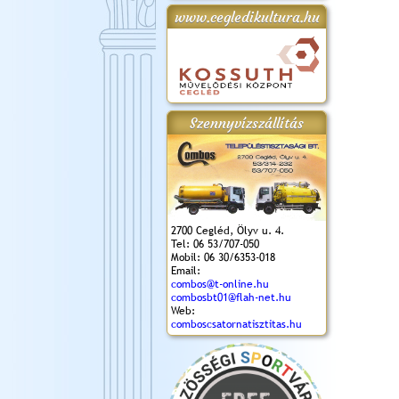
www.cegledikultura.hu
gta
XI. Laskafesztivál és
Városnapok 2018.
Kossuth Toborzó
Szent István Ünnepe
.)
VI. Ceglédi Vágta
Ünnepély
és Magyarok
(2018. 06. 10.)
2017.09.22-23.
Kenyere Program
(2017. 08. 20.)
Szennyvízszállítás
2700 Cegléd, Ölyv u. 4.
Tel: 06 53/707-050
Mobil: 06 30/6353-018
Email:
combos@t-online.hu
combosbt01@flah-net.hu
Web:
comboscsatornatisztitas.hu