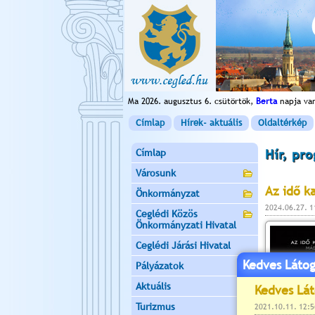
Ma 2026. augusztus 6. csütörtök,
Berta
napja va
Címlap
Hírek- aktuális
Oldaltérkép
Címlap
Hír, pr
Városunk
Az idő k
Önkormányzat
2024.06.27. 
Ceglédi Közös
Önkormányzati Hivatal
Ceglédi Járási Hivatal
Kedves Látog
Pályázatok
Aktuális
Turizmus