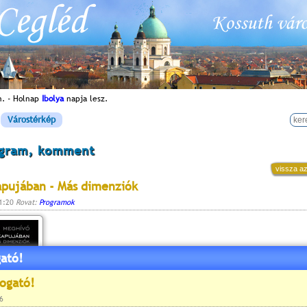
n. - Holnap
Ibolya
napja lesz.
Várostérkép
ogram, komment
vissza az
apujában - Más dimenziók
11:20
Rovat:
Programok
ató!