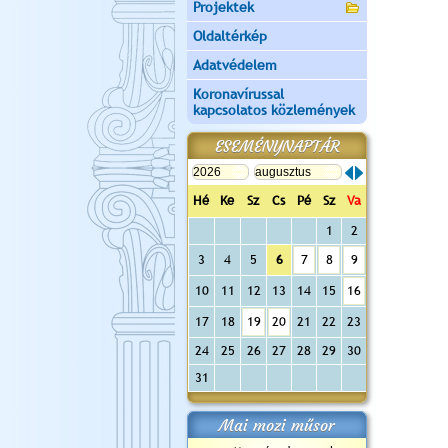
Projektek
Oldaltérkép
Adatvédelem
Koronavírussal
kapcsolatos közlemények
ESEMÉNYNAPTÁR
Hé
Ke
Sz
Cs
Pé
Sz
Va
1
2
3
4
5
6
7
8
9
10
11
12
13
14
15
16
17
18
19
20
21
22
23
24
25
26
27
28
29
30
31
Mai mozi műsor