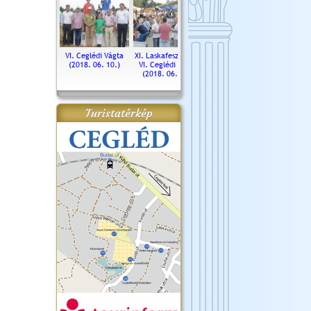
. Ceglédi Vágta
VI. Ceglédi Vágta
XI. Laskafesztivál és
Városnapok 2018.
Kossut
(2016.06.19.)
(2018. 06. 10.)
VI. Ceglédi Vágta
Ün
(2018. 06. 10.)
2017.
Turistatérkép