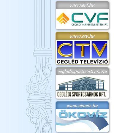
www.cvf.hu
www.ctv.hu
cegledisportcentrum.hu
www.okoviz.hu