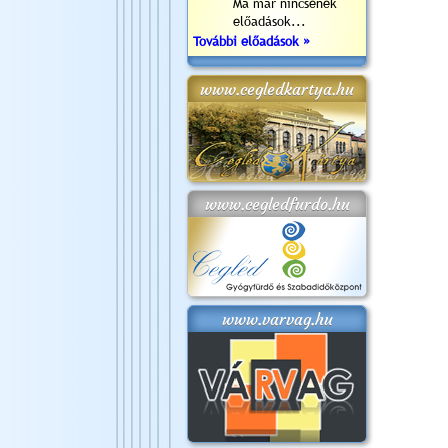
Ma már nincsenek
előadások...
További előadások »
www.cegledkartya.hu
www.cegledfurdo.hu
www.varvag.hu