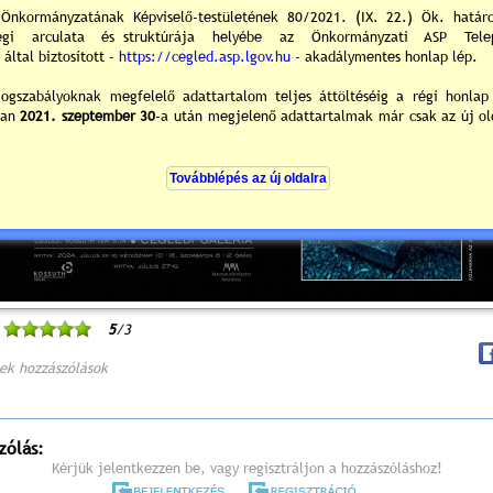
5
/3
ek hozzászólások
zólás:
Kérjük jelentkezzen be, vagy regisztráljon a hozzászóláshoz!