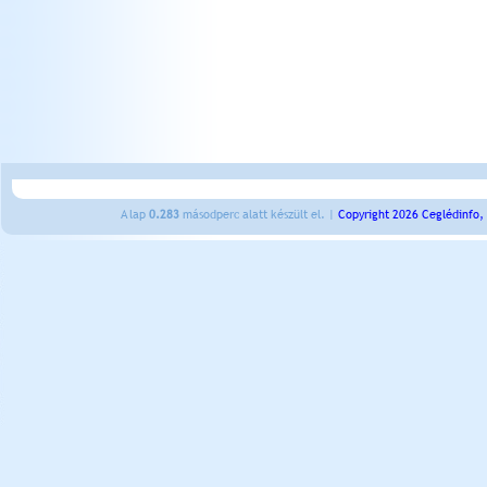
A lap
0.283
másodperc alatt készült el. |
Copyright 2026 Ceglédinfo,