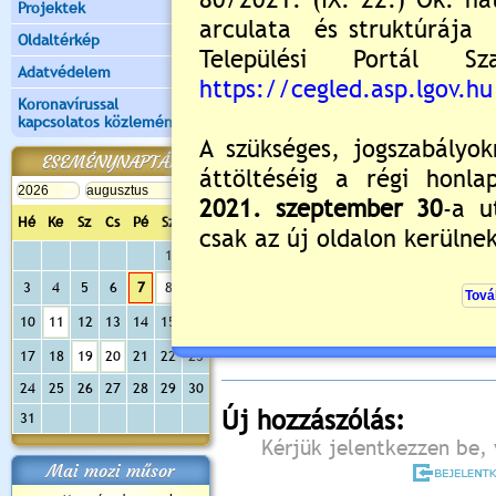
Projektek
Oldaltérkép
Adatvédelem
Koronavírussal
kapcsolatos közlemények
ESEMÉNYNAPTÁR
Hé
Ke
Sz
Cs
Pé
Sz
Va
1
2
Értékelés:
5
/1
3
4
5
6
7
8
9
Még nincsenek hozzászólások
10
11
12
13
14
15
16
17
18
19
20
21
22
23
24
25
26
27
28
29
30
Új hozzászólás:
31
Kérjük jelentkezzen be, 
Mai mozi műsor