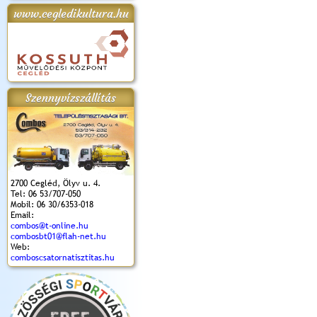
www.cegledikultura.hu
apok 2018.
Kossuth Toborzó
Szent István Ünnepe
V. Ceglédi Vágta
Laska feszt
Ünnepély
és Magyarok
(2017. 06. 18.)
2017.06.
2017.09.22-23.
Kenyere Program
(2017. 08. 20.)
Szennyvízszállítás
2700 Cegléd, Ölyv u. 4.
Tel: 06 53/707-050
Mobil: 06 30/6353-018
Email:
combos@t-online.hu
combosbt01@flah-net.hu
Web:
comboscsatornatisztitas.hu