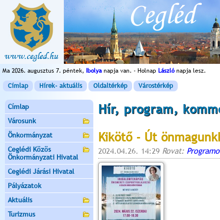
Ma 2026. augusztus 7. péntek,
Ibolya
napja van. - Holnap
László
napja lesz.
Címlap
Hírek- aktuális
Oldaltérkép
Várostérkép
Hír, program, komm
Címlap
Városunk
Kikötő - Út önmagunk
Önkormányzat
Ceglédi Közös
2024.04.26. 14:29
Rovat:
Programo
Önkormányzati Hivatal
Ceglédi Járási Hivatal
Pályázatok
Aktuális
Turizmus