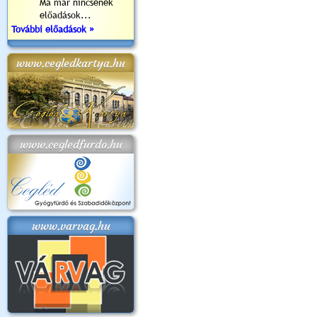
Ma már nincsenek
előadások...
További előadások »
www.cegledkartya.hu
www.cegledfurdo.hu
www.varvag.hu