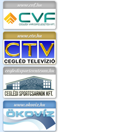
www.cvf.hu
www.ctv.hu
cegledisportcentrum.hu
www.okoviz.hu