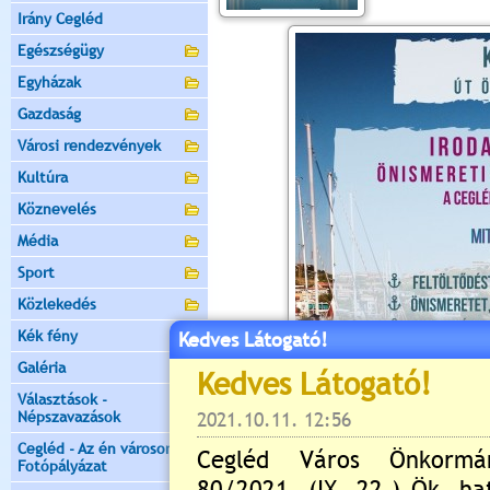
Irány Cegléd
Egészségügy
Egyházak
Gazdaság
Városi rendezvények
Kultúra
Köznevelés
Média
Sport
Közlekedés
Kék fény
Kedves Látogató!
Galéria
Választások -
Népszavazások
Cegléd - Az én városom -
Fotópályázat