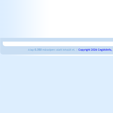
A lap
0.350
másodperc alatt készült el. |
Copyright 2026 Ceglédinfo,