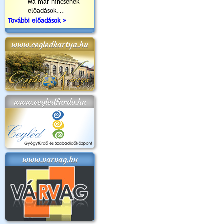
Ma már nincsenek
előadások...
További előadások »
www.cegledkartya.hu
www.cegledfurdo.hu
www.varvag.hu