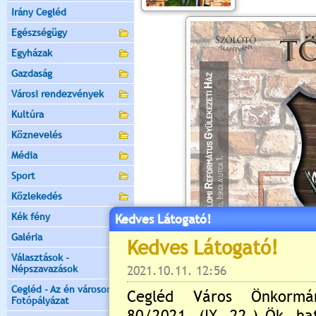
Irány Cegléd
Egészségügy
Egyházak
Gazdaság
Városi rendezvények
Kultúra
Köznevelés
Média
Sport
Közlekedés
Kék fény
Kedves Látogató!
Galéria
Választások -
Népszavazások
Cegléd - Az én városom -
Fotópályázat