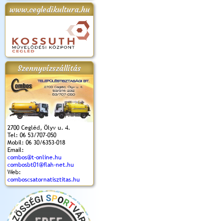
www.cegledikultura.hu
apok 2018.
Kossuth Toborzó
Szent István Ünnepe
V. Ceglédi Vágta
Laska feszt
Ünnepély
és Magyarok
(2017. 06. 18.)
2017.06.
2017.09.22-23.
Kenyere Program
(2017. 08. 20.)
Szennyvízszállítás
2700 Cegléd, Ölyv u. 4.
Tel: 06 53/707-050
Mobil: 06 30/6353-018
Email:
combos@t-online.hu
combosbt01@flah-net.hu
Web:
comboscsatornatisztitas.hu