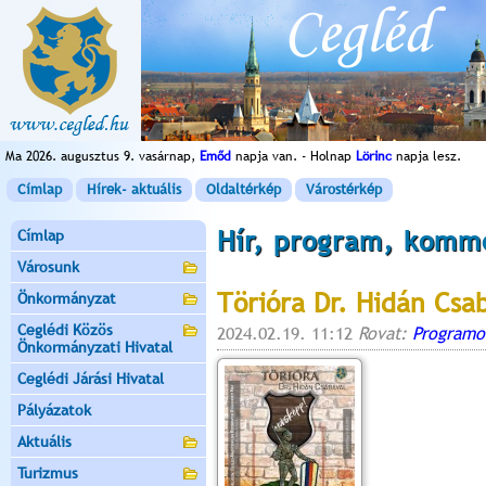
Ma 2026. augusztus 9. vasárnap,
Emőd
napja van. - Holnap
Lörinc
napja lesz.
Címlap
Hírek- aktuális
Oldaltérkép
Várostérkép
Hír, program, komm
Címlap
Városunk
Törióra Dr. Hidán Csa
Önkormányzat
Ceglédi Közös
2024.02.19. 11:12
Rovat:
Programo
Önkormányzati Hivatal
Ceglédi Járási Hivatal
Pályázatok
Aktuális
Turizmus