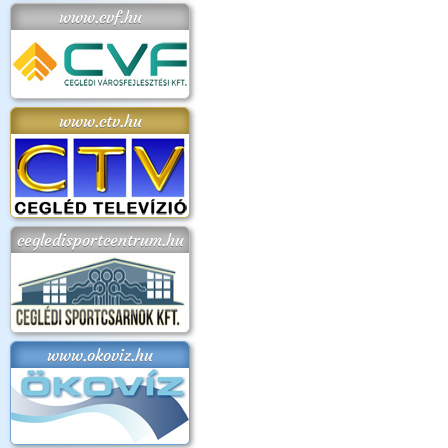
www.cvf.hu
www.ctv.hu
cegledisportcentrum.hu
www.okoviz.hu