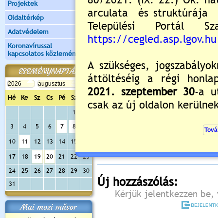
Projektek
Oldaltérkép
Adatvédelem
Koronavírussal
kapcsolatos közlemények
ESEMÉNYNAPTÁR
Hé
Ke
Sz
Cs
Pé
Sz
Va
1
2
Értékelés:
5
/1
3
4
5
6
7
8
9
Még nincsenek hozzászólások
10
11
12
13
14
15
16
17
18
19
20
21
22
23
24
25
26
27
28
29
30
Új hozzászólás:
31
Kérjük jelentkezzen be, 
Mai mozi műsor