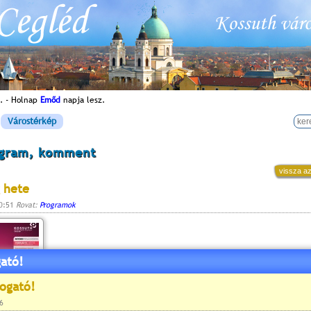
. - Holnap
Emőd
napja lesz.
Várostérkép
ogram, komment
vissza az
 hete
10:51
Rovat:
Programok
ató!