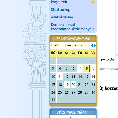
Projektek
Oldaltérkép
Adatvédelem
Koronavírussal
kapcsolatos közlemények
ESEMÉNYNAPTÁR
Hé
Ke
Sz
Cs
Pé
Sz
Va
Értékelés:
1
2
3
4
5
6
7
8
9
Még nincsen
10
11
12
13
14
15
16
17
18
19
20
21
22
23
Új hozzás
24
25
26
27
28
29
30
31
Mai mozi műsor