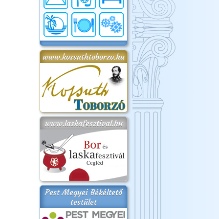
www.kossuthtoborzo.hu
www.laskafesztival.hu
Pest Megyei Békéltető
testület