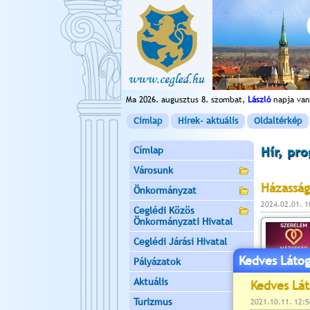
Ma 2026. augusztus 8. szombat,
László
napja van
Címlap
Hírek- aktuális
Oldaltérkép
Címlap
Hír, pr
Városunk
Házasság
Önkormányzat
2024.02.01. 
Ceglédi Közös
Önkormányzati Hivatal
Ceglédi Járási Hivatal
Kedves Látog
Pályázatok
Aktuális
Turizmus