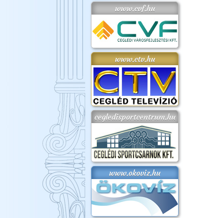
www.cvf.hu
www.ctv.hu
cegledisportcentrum.hu
www.okoviz.hu