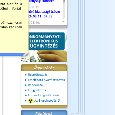
Jótékonysági koncert
2026.08.11.
Meghívó bizottsági ülésre
- 2026.08.11. 07:55
2026.08.16.
Újvárosi Közlekedési és
Sportnap
2026.08.19.
Ceglédi fotóklub kiállítás
2026.08.20.
Szent István Ünnepe
Ügyintézés
Ügyfélfogadás
Letölthető nyomtatványok
Rendeletek
E-Ügyintézés
Info az E-ügyintézésről
Az E-ügyintézésről
Képtárak