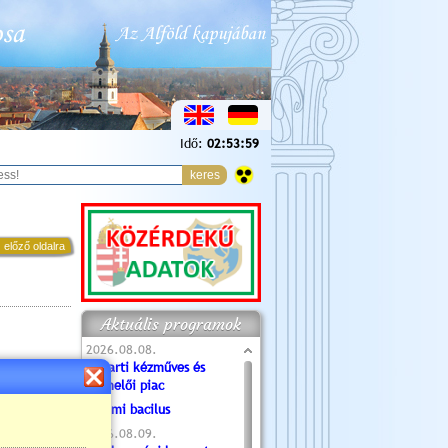
Idő:
02:54:00
 előző oldalra
Aktuális programok
2026.08.08.
Tóparti kézműves és
termelői piac
Valami bacilus
2026.08.09.