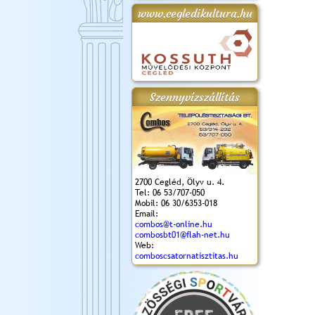
www.cegledikultura.hu
gta
XI. Laskafesztivál és
Városnapok 2018.
Kossuth Toborzó
Szent István Ünnepe
.)
VI. Ceglédi Vágta
Ünnepély
és Magyarok
(2018. 06. 10.)
2017.09.22-23.
Kenyere Program
(2017. 08. 20.)
Szennyvízszállítás
2700 Cegléd, Ölyv u. 4.
Tel: 06 53/707-050
Mobil: 06 30/6353-018
Email:
combos@t-online.hu
combosbt01@flah-net.hu
Web:
comboscsatornatisztitas.hu