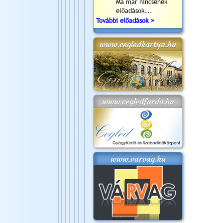
Ma már nincsenek
előadások...
További előadások »
www.cegledkartya.hu
www.cegledfurdo.hu
www.varvag.hu