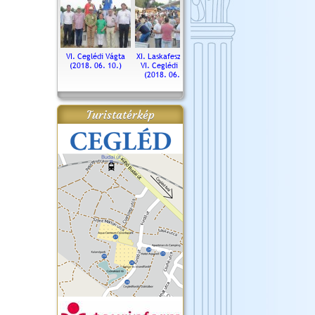
. Ceglédi Vágta
VI. Ceglédi Vágta
XI. Laskafesztivál és
Városnapok 2018.
Kossut
(2016.06.19.)
(2018. 06. 10.)
VI. Ceglédi Vágta
Ün
(2018. 06. 10.)
2017.
Turistatérkép