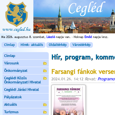
Ma 2026. augusztus 8. szombat,
László
napja van. - Holnap
Emőd
napja lesz.
Címlap
Hírek- aktuális
Oldaltérkép
Várostérkép
Hír, program, komm
Címlap
Városunk
Farsangi fánkok vers
Önkormányzat
Ceglédi Közös
2024.01.26. 14:12
Rovat:
Programo
Önkormányzati Hivatal
Ceglédi Járási Hivatal
Pályázatok
Aktuális
Turizmus