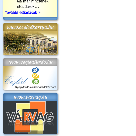
Ma már nincsenek
előadások...
További előadások »
www.cegledkartya.hu
www.cegledfurdo.hu
www.varvag.hu