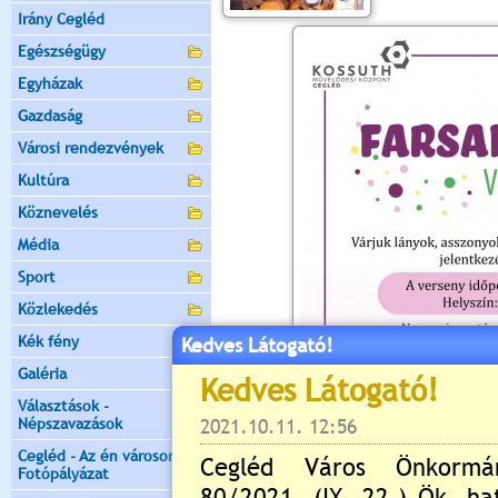
Irány Cegléd
Egészségügy
Egyházak
Gazdaság
Városi rendezvények
Kultúra
Köznevelés
Média
Sport
Közlekedés
Kék fény
Kedves Látogató!
Galéria
Választások -
Népszavazások
Cegléd - Az én városom -
Fotópályázat