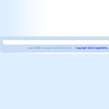
A lap
0.252
másodperc alatt készült el. |
Copyright 2026 Ceglédinfo,