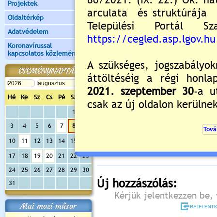
Projektek
Oldaltérkép
Adatvédelem
Koronavírussal
kapcsolatos közlemények
ESEMÉNYNAPTÁR
Hé
Ke
Sz
Cs
Pé
Sz
Va
1
2
Értékelés:
5
/1
3
4
5
6
7
8
9
Még nincsenek hozzászólások
10
11
12
13
14
15
16
17
18
19
20
21
22
23
24
25
26
27
28
29
30
Új hozzászólás:
31
Kérjük jelentkezzen be, 
Mai mozi műsor