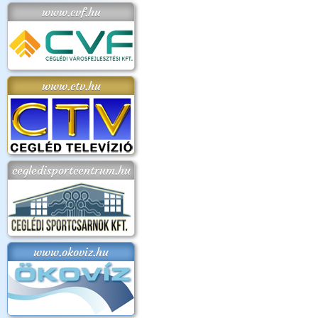
www.cvf.hu
www.ctv.hu
cegledisportcentrum.hu
www.okoviz.hu