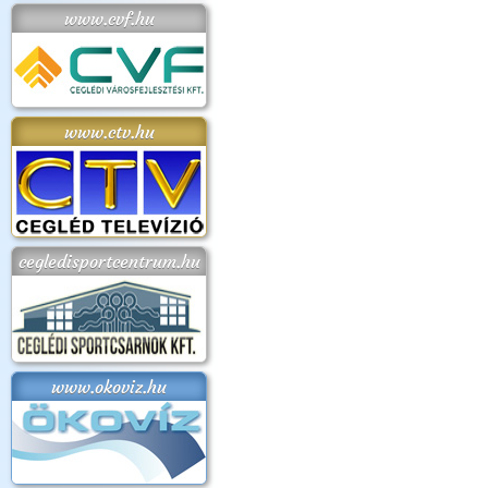
www.cvf.hu
www.ctv.hu
cegledisportcentrum.hu
www.okoviz.hu