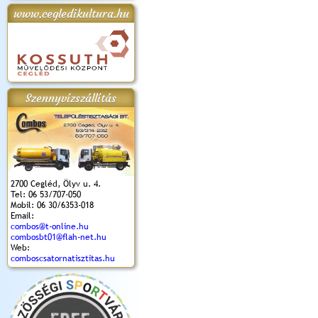
www.cegledikultura.hu
apok 2018.
Kossuth Toborzó
Szent István Ünnepe
V. Ceglédi Vágta
Laska feszt
Ünnepély
és Magyarok
(2017. 06. 18.)
2017.06.
2017.09.22-23.
Kenyere Program
(2017. 08. 20.)
Szennyvízszállítás
2700 Cegléd, Ölyv u. 4.
Tel: 06 53/707-050
Mobil: 06 30/6353-018
Email:
combos@t-online.hu
combosbt01@flah-net.hu
Web:
comboscsatornatisztitas.hu