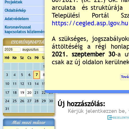
Projektek
Oldaltérkép
Adatvédelem
Koronavírussal
kapcsolatos közlemények
ESEMÉNYNAPTÁR
Hé
Ke
Sz
Cs
Pé
Sz
Va
Értékelés:
5
/2
1
2
3
4
5
6
7
8
9
Még nincsenek hozzászólások
10
11
12
13
14
15
16
17
18
19
20
21
22
23
24
25
26
27
28
29
30
Új hozzászólás:
31
Kérjük jelentkezzen be, 
Mai mozi műsor