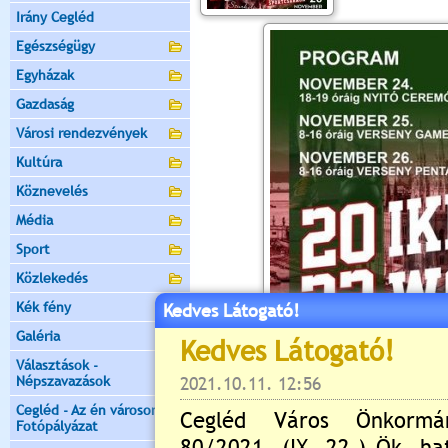
Irány Cegléd
Egészségügy
Egyházak
Gazdaság
Városi rendezvények
Kultúra
Köznevelés
Média
Sport
Közlekedés
Kék fény
Kedves Látogató!
Galéria
Választások -
Népszavazások
Cegléd - Az én városom -
Fotópályázat