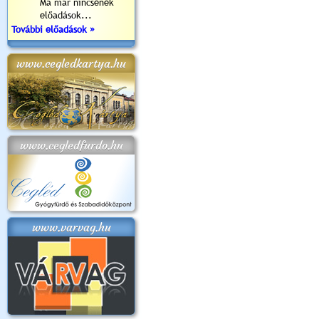
Ma már nincsenek
előadások...
További előadások »
www.cegledkartya.hu
www.cegledfurdo.hu
www.varvag.hu