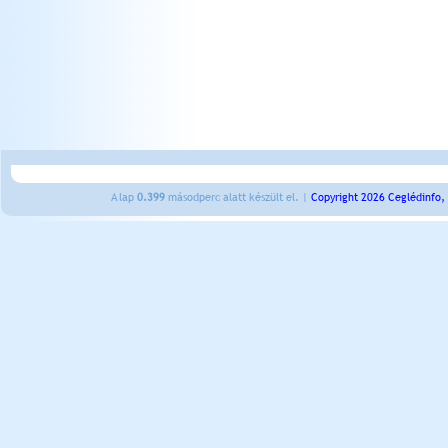
A lap
0.399
másodperc alatt készült el. |
Copyright 2026 Ceglédinfo,