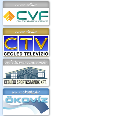
www.cvf.hu
www.ctv.hu
cegledisportcentrum.hu
www.okoviz.hu