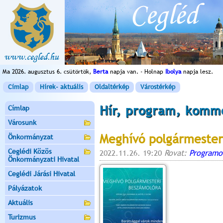
Ma 2026. augusztus 6. csütörtök,
Berta
napja van. - Holnap
Ibolya
napja lesz.
Címlap
Hírek- aktuális
Oldaltérkép
Várostérkép
Hír, program, komm
Címlap
Városunk
Meghívó polgármester
Önkormányzat
Ceglédi Közös
2022.11.26. 19:20
Rovat:
Programo
Önkormányzati Hivatal
Ceglédi Járási Hivatal
Pályázatok
Aktuális
Turizmus