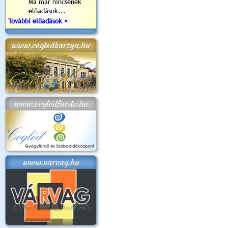
Ma már nincsenek
előadások...
További előadások »
www.cegledkartya.hu
www.cegledfurdo.hu
www.varvag.hu