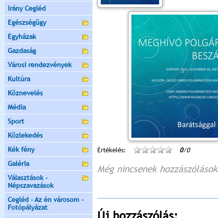
Irány Cegléd
Egészségügy
Egyházak
Gazdaság
Városi rendezvények
Kultúra
Köznevelés
Média
Sport
Közlekedés
Kék fény
Értékelés:
0
/0
Galéria
Még nincsenek hozzászólások
Választások -
Népszavazások
Cegléd - Az én városom -
Fotópályázat
Új hozzászólás: