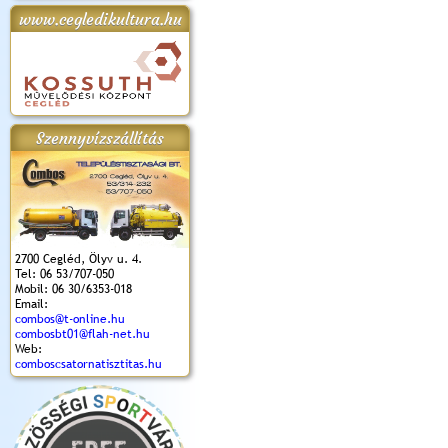
www.cegledikultura.hu
apok 2018.
Kossuth Toborzó
Szent István Ünnepe
V. Ceglédi Vágta
Laska feszt
Ünnepély
és Magyarok
(2017. 06. 18.)
2017.06.
2017.09.22-23.
Kenyere Program
(2017. 08. 20.)
Szennyvízszállítás
2700 Cegléd, Ölyv u. 4.
Tel: 06 53/707-050
Mobil: 06 30/6353-018
Email:
combos@t-online.hu
combosbt01@flah-net.hu
Web:
comboscsatornatisztitas.hu