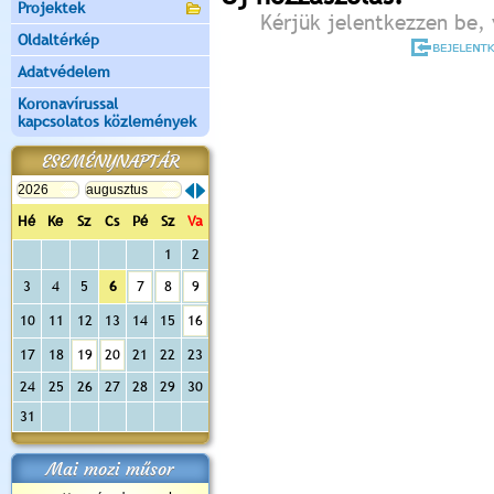
Projektek
Kérjük jelentkezzen be, 
Oldaltérkép
Adatvédelem
Koronavírussal
kapcsolatos közlemények
ESEMÉNYNAPTÁR
Hé
Ke
Sz
Cs
Pé
Sz
Va
1
2
3
4
5
6
7
8
9
10
11
12
13
14
15
16
17
18
19
20
21
22
23
24
25
26
27
28
29
30
31
Mai mozi műsor