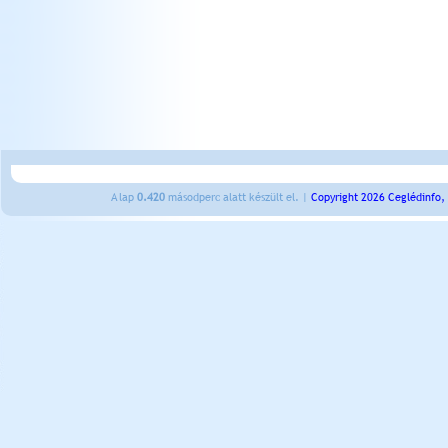
A lap
0.420
másodperc alatt készült el. |
Copyright 2026 Ceglédinfo,