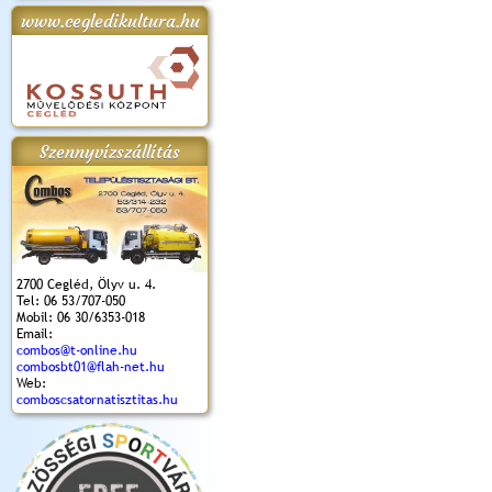
www.cegledikultura.hu
apok 2018.
Kossuth Toborzó
Szent István Ünnepe
V. Ceglédi Vágta
Laska feszt
Ünnepély
és Magyarok
(2017. 06. 18.)
2017.06.
2017.09.22-23.
Kenyere Program
(2017. 08. 20.)
Szennyvízszállítás
2700 Cegléd, Ölyv u. 4.
Tel: 06 53/707-050
Mobil: 06 30/6353-018
Email:
combos@t-online.hu
combosbt01@flah-net.hu
Web:
comboscsatornatisztitas.hu