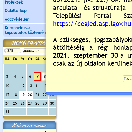
Projektek
Oldaltérkép
Adatvédelem
Koronavírussal
kapcsolatos közlemények
ESEMÉNYNAPTÁR
Hé
Ke
Sz
Cs
Pé
Sz
Va
1
2
3
4
5
6
7
8
9
10
11
12
13
14
15
16
17
18
19
20
21
22
23
24
25
26
27
28
29
30
31
Mai mozi műsor