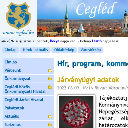
Ma 2026. augusztus 7. péntek,
Ibolya
napja van. - Holnap
László
napja lesz.
Címlap
Hírek- aktuális
Oldaltérkép
Várostérkép
Hír, program, komm
Címlap
Városunk
Járványügyi adatok
Önkormányzat
Ceglédi Közös
2022.08.09. 16:16
Rovat: Koronavi
Önkormányzati Hivatal
Tájékozta
Ceglédi Járási Hivatal
Kormányh
Pályázatok
Népegészség
Aktuális
zárlat, el
határozatok
Turizmus