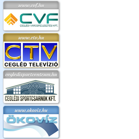
www.cvf.hu
www.ctv.hu
cegledisportcentrum.hu
www.okoviz.hu