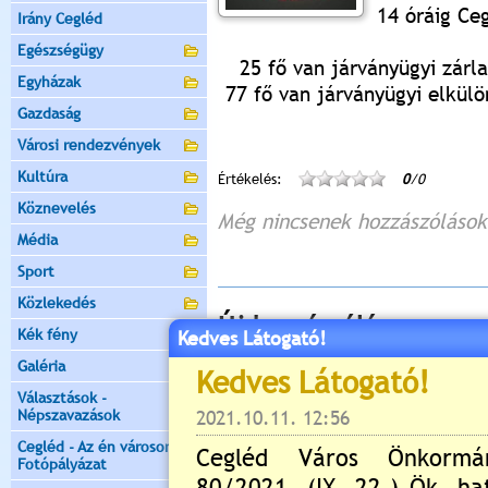
14 óráig Ce
Irány Cegléd
Egészségügy
25 fő van járványügyi zárla
Egyházak
77 fő van járványügyi elkülö
Gazdaság
Városi rendezvények
Kultúra
Értékelés:
0
/0
Köznevelés
Még nincsenek hozzászólások
Média
Sport
Közlekedés
Új hozzászólás:
Kék fény
Kedves Látogató!
Kérjük jelentkezzen be, 
Galéria
Választások -
Népszavazások
Cegléd - Az én városom -
Fotópályázat