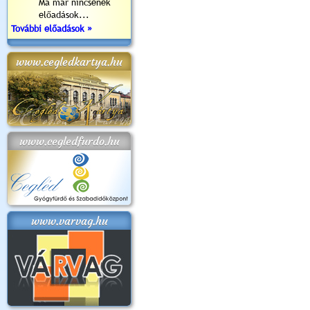
Ma már nincsenek
előadások...
További előadások »
www.cegledkartya.hu
www.cegledfurdo.hu
www.varvag.hu