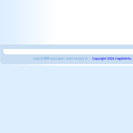
A lap
0.259
másodperc alatt készült el. |
Copyright 2026 Ceglédinfo,