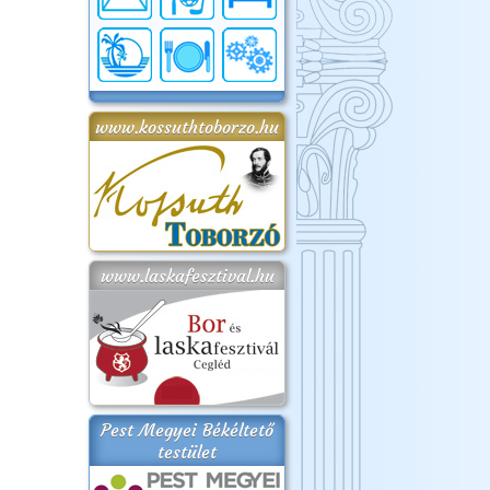
www.kossuthtoborzo.hu
www.laskafesztival.hu
Pest Megyei Békéltető
testület