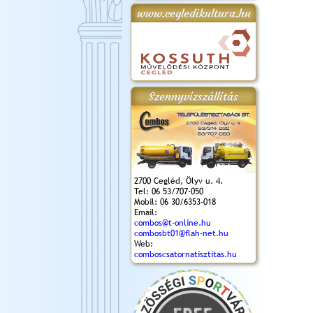
www.cegledikultura.hu
gta
XI. Laskafesztivál és
Városnapok 2018.
Kossuth Toborzó
Szent István Ünnepe
.)
VI. Ceglédi Vágta
Ünnepély
és Magyarok
(2018. 06. 10.)
2017.09.22-23.
Kenyere Program
(2017. 08. 20.)
Szennyvízszállítás
2700 Cegléd, Ölyv u. 4.
Tel: 06 53/707-050
Mobil: 06 30/6353-018
Email:
combos@t-online.hu
combosbt01@flah-net.hu
Web:
comboscsatornatisztitas.hu