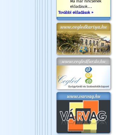
Ma már nincsenek
előadások...
További előadások »
www.cegledkartya.hu
www.cegledfurdo.hu
www.varvag.hu