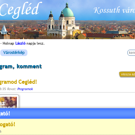
 - Holnap
László
napja lesz.
Várostérkép
ogram, komment
vissza az
gramod Cegléd!
08:35
Rovat:
Programok
ató!