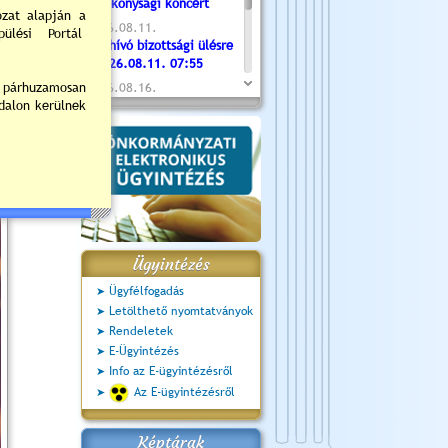
Jótékonysági koncert
2026.08.11.
Meghívó bizottsági ülésre
- 2026.08.11. 07:55
2026.08.16.
Újvárosi Közlekedési és
Sportnap
2026.08.19.
Ceglédi fotóklub kiállítás
2026.08.20.
Szent István Ünnepe
Ügyintézés
Ügyfélfogadás
Letölthető nyomtatványok
Rendeletek
E-Ügyintézés
Info az E-ügyintézésről
Az E-ügyintézésről
Képtárak