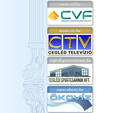
www.cvf.hu
www.ctv.hu
cegledisportcentrum.hu
www.okoviz.hu