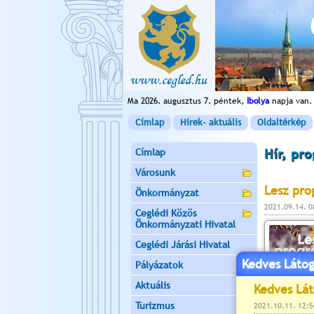
Ma 2026. augusztus 7. péntek,
Ibolya
napja van.
Címlap
Hírek- aktuális
Oldaltérkép
Címlap
Hír, pr
Városunk
Lesz pro
Önkormányzat
2021.09.14. 
Ceglédi Közös
Önkormányzati Hivatal
Ceglédi Járási Hivatal
Kedves Látog
Pályázatok
Aktuális
Turizmus