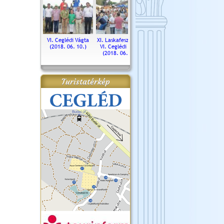
. Ceglédi Vágta
VI. Ceglédi Vágta
XI. Laskafesztivál és
Városnapok 2018.
Kossut
(2016.06.19.)
(2018. 06. 10.)
VI. Ceglédi Vágta
Ün
(2018. 06. 10.)
2017.
Turistatérkép