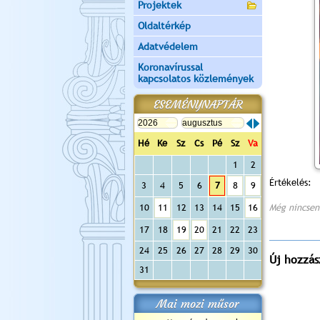
Projektek
Oldaltérkép
Adatvédelem
Koronavírussal
kapcsolatos közlemények
ESEMÉNYNAPTÁR
Hé
Ke
Sz
Cs
Pé
Sz
Va
1
2
Értékelés:
3
4
5
6
7
8
9
10
11
12
13
14
15
16
Még nincsen
17
18
19
20
21
22
23
24
25
26
27
28
29
30
Új hozzás
31
Mai mozi műsor