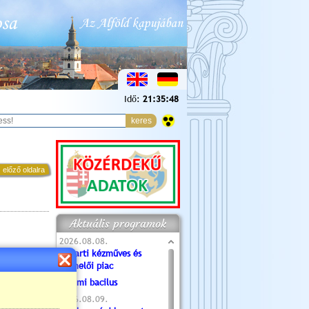
Idő:
21:35:49
 előző oldalra
Aktuális programok
2026.08.08.
Tóparti kézműves és
termelői piac
Valami bacilus
2026.08.09.