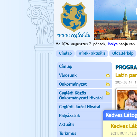
Ma 2026. augusztus 7. péntek,
Ibolya
napja van.
Címlap
Hírek- aktuális
Oldaltérkép
Címlap
PROGRA
Latin pa
Városunk
2024.08.14. 1
Önkormányzat
Ceglédi Közös
Önkormányzati Hivatal
Ceglédi Járási Hivatal
Kedves Látog
Pályázatok
Aktuális
Turizmus