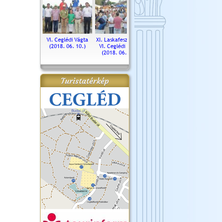
. Ceglédi Vágta
VI. Ceglédi Vágta
XI. Laskafesztivál és
Városnapok 2018.
Kossut
(2016.06.19.)
(2018. 06. 10.)
VI. Ceglédi Vágta
Ün
(2018. 06. 10.)
2017.
Turistatérkép