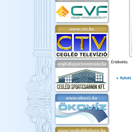
www.ctv.hu
Értékelés:
cegledisportcentrum.hu
Nyitott
www.okoviz.hu
www.cegledikultura.hu