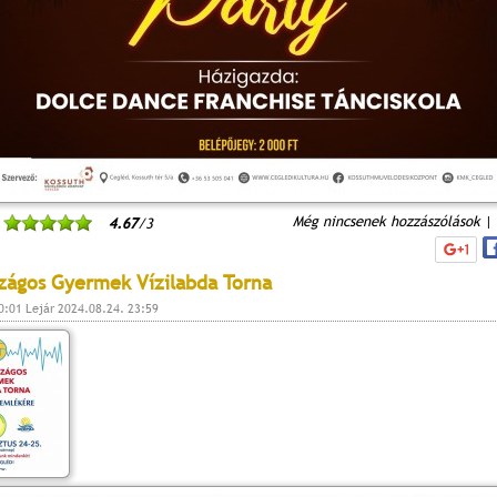
Még nincsenek hozzászólások
|
4.67
/3
zágos Gyermek Vízilabda Torna
0:01 Lejár 2024.08.24. 23:59