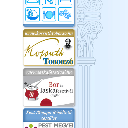
www.kossuthtoborzo.hu
www.laskafesztival.hu
Pest Megyei Békéltető
testület