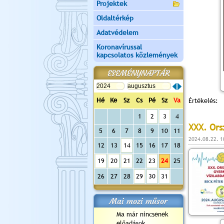
Projektek
Oldaltérkép
Adatvédelem
Koronavírussal
kapcsolatos közlemények
ESEMÉNYNAPTÁR
Hé
Ke
Sz
Cs
Pé
Sz
Va
Értékelés:
1
2
3
4
XXX. Ors
5
6
7
8
9
10
11
2024.08.22. 1
12
13
14
15
16
17
18
19
20
21
22
23
24
25
26
27
28
29
30
31
Mai mozi műsor
Ma már nincsenek
előadások...