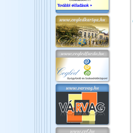
További előadások »
www.cegledkartya.hu
www.cegledfurdo.hu
www.varvag.hu
www.cvf.hu