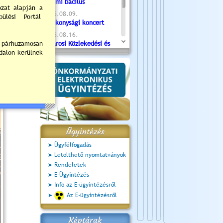
Valami bacilus
2026.08.09.
Jótékonysági koncert
2026.08.16.
Újvárosi Közlekedési és
Sportnap
2026.08.19.
Ceglédi fotóklub kiállítás
2026.08.20.
Szent István Ünnepe
Ügyintézés
Ügyfélfogadás
Letölthető nyomtatványok
Rendeletek
E-Ügyintézés
Info az E-ügyintézésről
Az E-ügyintézésről
Képtárak