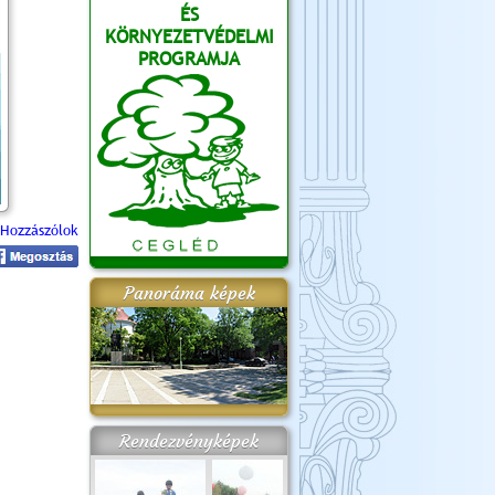
ÉS
KÖRNYEZETVÉDELMI
PROGRAMJA
Hozzászólok
Panoráma képek
Rendezvényképek