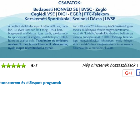
Még nincsenek hozzászólások
|
5
/3
 tornaterem és diáksport programok