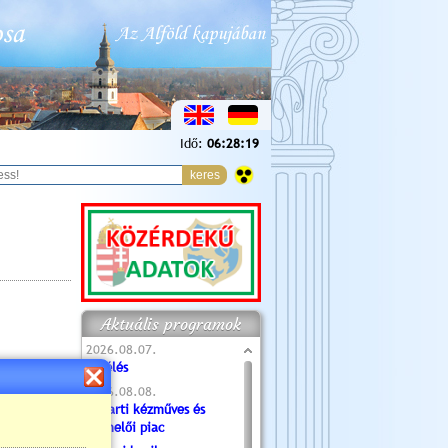
Idő:
06:28:21
Aktuális programok
2026.08.07.
Túlélés
2026.08.08.
Tóparti kézműves és
termelői piac