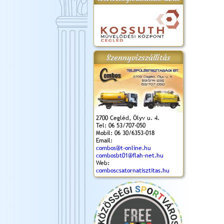
gta
XI. Laskafesztivál és
Városnapok 2018.
Kossuth Toborzó
Szent István Ünnepe
.)
VI. Ceglédi Vágta
Ünnepély
és Magyarok
(2018. 06. 10.)
2017.09.22-23.
Kenyere Program
Szennyvízszállítás
(2017. 08. 20.)
2700 Cegléd, Ölyv u. 4.
Tel: 06 53/707-050
Mobil: 06 30/6353-018
Email:
combos@t-online.hu
combosbt01@flah-net.hu
Web:
comboscsatornatisztitas.hu