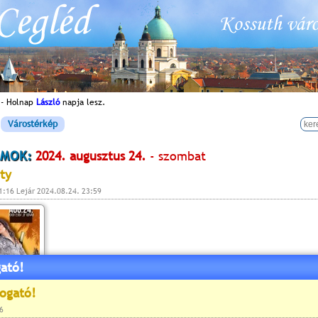
 - Holnap
László
napja lesz.
Várostérkép
MOK:
2024. augusztus 24.
- szombat
rty
1:16 Lejár 2024.08.24. 23:59
ató!