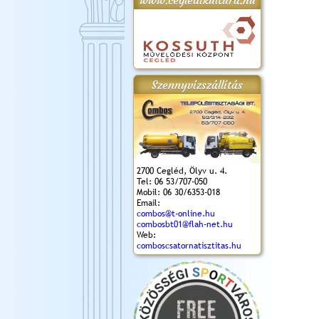
www.cegledikultura.hu
gta
XI. Laskafesztivál és
Városnapok 2018.
Kossuth Toborzó
Szent István Ünnepe
.)
VI. Ceglédi Vágta
Ünnepély
és Magyarok
(2018. 06. 10.)
2017.09.22-23.
Kenyere Program
Szennyvízszállítás
(2017. 08. 20.)
2700 Cegléd, Ölyv u. 4.
Tel: 06 53/707-050
Mobil: 06 30/6353-018
Email:
combos@t-online.hu
combosbt01@flah-net.hu
Web:
comboscsatornatisztitas.hu