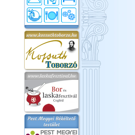
www.kossuthtoborzo.hu
www.laskafesztival.hu
Pest Megyei Békéltető
testület