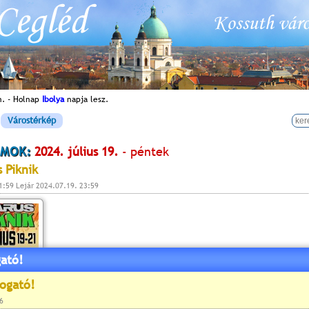
n. - Holnap
Ibolya
napja lesz.
Várostérkép
MOK:
2024. július 19.
- péntek
s Piknik
1:59 Lejár 2024.07.19. 23:59
ató!