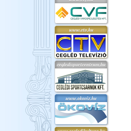
www.ctv.hu
cegledisportcentrum.hu
www.okoviz.hu