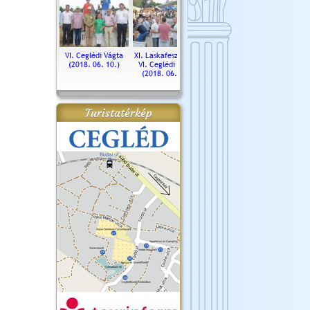
. Ceglédi Vágta
VI. Ceglédi Vágta
XI. Laskafesztivál és
Városnapok 2018.
Kossut
(2016.06.19.)
(2018. 06. 10.)
VI. Ceglédi Vágta
Ün
(2018. 06. 10.)
2017.
Turistatérkép