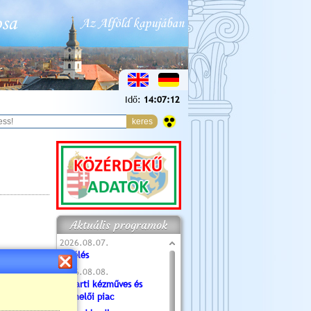
Idő:
14:07:13
Aktuális programok
2026.08.07.
Túlélés
2026.08.08.
Tóparti kézműves és
termelői piac