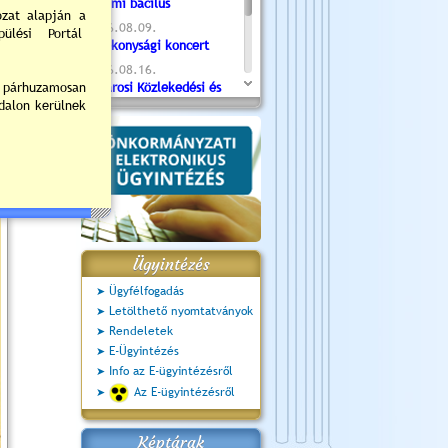
Valami bacilus
2026.08.09.
Jótékonysági koncert
2026.08.16.
Újvárosi Közlekedési és
Sportnap
2026.08.19.
Ceglédi fotóklub kiállítás
2026.08.20.
Szent István Ünnepe
Ügyintézés
Ügyfélfogadás
Letölthető nyomtatványok
Rendeletek
E-Ügyintézés
Info az E-ügyintézésről
Az E-ügyintézésről
Képtárak