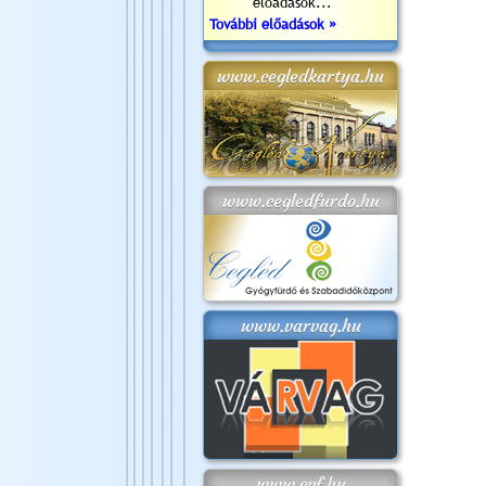
előadások...
További előadások »
www.cegledkartya.hu
www.cegledfurdo.hu
www.varvag.hu
www.cvf.hu