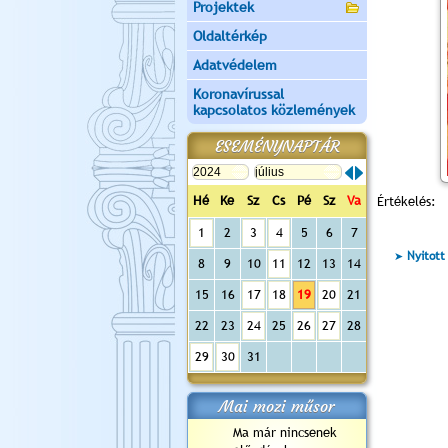
Projektek
Oldaltérkép
Adatvédelem
Koronavírussal
kapcsolatos közlemények
ESEMÉNYNAPTÁR
Hé
Ke
Sz
Cs
Pé
Sz
Va
Értékelés:
1
2
3
4
5
6
7
Nyitott
8
9
10
11
12
13
14
15
16
17
18
19
20
21
22
23
24
25
26
27
28
29
30
31
Mai mozi műsor
Ma már nincsenek