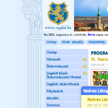
Ma 2026. augusztus 6. csütörtök,
Berta
napja va
Címlap
Hírek- aktuális
Oldaltérkép
Címlap
PROGRA
III. Ikaru
Városunk
2024.02.05. 1
Önkormányzat
Ceglédi Közös
Önkormányzati Hivatal
Ceglédi Járási Hivatal
Kedves Látog
Pályázatok
Aktuális
Turizmus