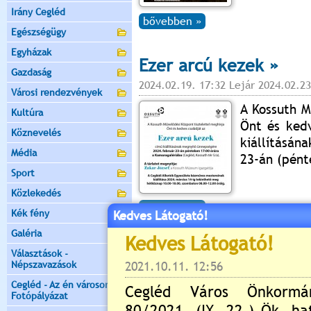
Irány Cegléd
bővebben »
Egészségügy
Egyházak
Ezer arcú kezek »
Gazdaság
2024.02.19. 17:32 Lejár 2024.02.23
Városi rendezvények
A Kossuth M
Kultúra
Önt és kedv
Köznevelés
kiállításán
Média
23-án (pént
Sport
Közlekedés
bővebben »
Kék fény
Kedves Látogató!
Galéria
Freddie koncert
Választások -
Népszavazások
2024.01.25. 09:44 Lejár 2024.02.23
Cegléd - Az én városom -
Fotópályázat