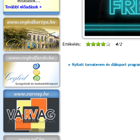
előadások...
További előadások »
www.cegledkartya.hu
Értékelés:
4
/2
www.cegledfurdo.hu
Nyitott tornaterem és diáksport progr
www.varvag.hu
www.cvf.hu