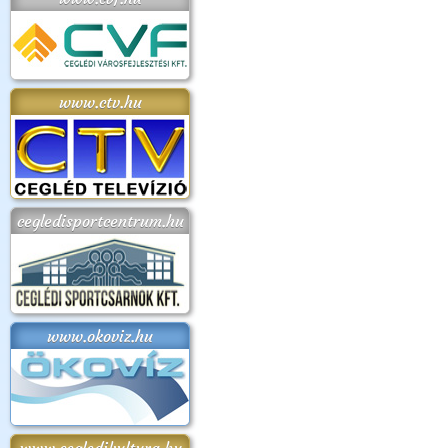
www.ctv.hu
cegledisportcentrum.hu
www.okoviz.hu