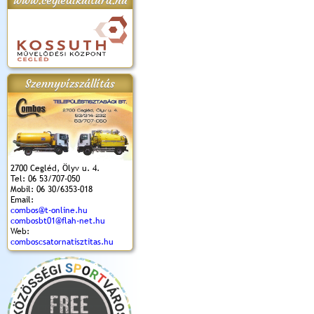
www.cegledikultura.hu
apok 2018.
Kossuth Toborzó
Szent István Ünnepe
V. Ceglédi Vágta
Laska feszt
Ünnepély
és Magyarok
(2017. 06. 18.)
2017.06.
2017.09.22-23.
Kenyere Program
Szennyvízszállítás
(2017. 08. 20.)
2700 Cegléd, Ölyv u. 4.
Tel: 06 53/707-050
Mobil: 06 30/6353-018
Email:
combos@t-online.hu
combosbt01@flah-net.hu
Web:
comboscsatornatisztitas.hu