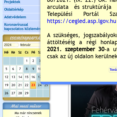
Projektek
Oldaltérkép
Adatvédelem
Koronavírussal
kapcsolatos közlemények
ESEMÉNYNAPTÁR
Hé
Ke
Sz
Cs
Pé
Sz
Va
1
2
3
4
5
6
7
8
9
10
11
12
13
14
15
16
17
18
19
20
21
22
23
24
25
26
27
28
29
Mai mozi műsor
Ma már nincsenek