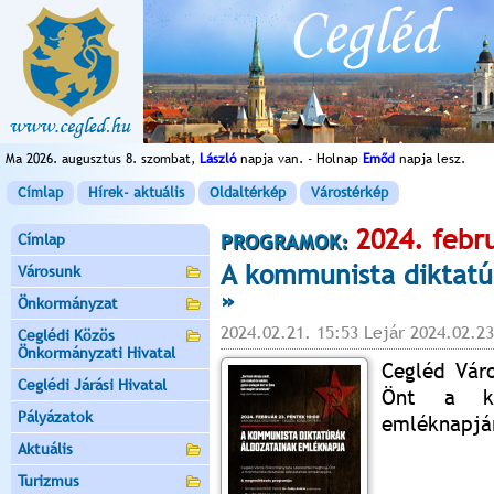
Ma 2026. augusztus 8. szombat,
László
napja van. - Holnap
Emőd
napja lesz.
Címlap
Hírek- aktuális
Oldaltérkép
Várostérkép
2024. febr
Címlap
PROGRAMOK:
A kommunista diktatú
Városunk
»
Önkormányzat
2024.02.21. 15:53 Lejár 2024.02.23
Ceglédi Közös
Önkormányzati Hivatal
Cegléd Vár
Ceglédi Járási Hivatal
Önt a kom
Pályázatok
emléknapjá
Aktuális
Turizmus