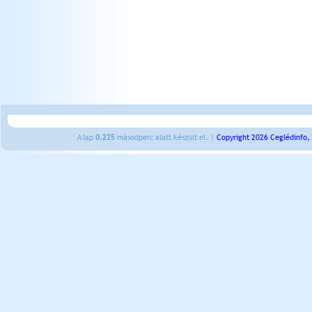
A lap
0.225
másodperc alatt készült el. |
Copyright 2026 Ceglédinfo,