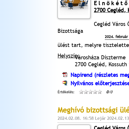
E l n ö k é t ő 
2700 Cegléd, K
Cegléd Város
Bizottsága
2024. február 
ülést tart, melyre tisztelet
Helyszín:
Városháza Díszterme
2700 Cegléd, Kossuth t
Napirend (részletes meg
Nyilvános előterjesztés
Értékelés:
0
/0
Meghívó bizottsági ül
2024.02.08. 16:58 Lejár 2024.02.13
Cegléd Város