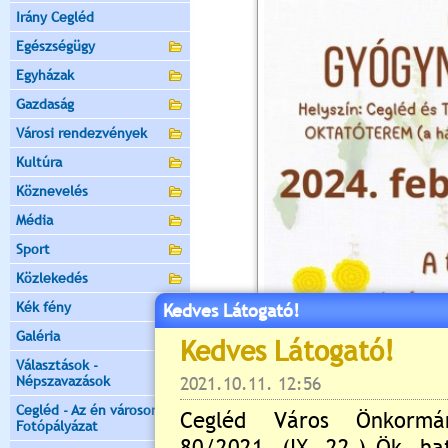
Irány Cegléd
Egészségügy
Egyházak
Gazdaság
Városi rendezvények
Kultúra
Köznevelés
Média
Sport
Közlekedés
Kék fény
Kedves Látogató!
Galéria
Választások -
Népszavazások
Cegléd - Az én városom -
Fotópályázat