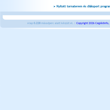
Nyitott tornaterem és diáksport progr
A lap
0.228
másodperc alatt készült el. |
Copyright 2026 Ceglédinfo,