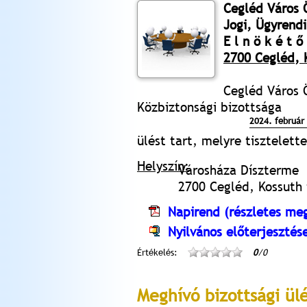
Cegléd Város
Jogi, Ügyrendi
E l n ö k é t ő 
2700 Cegléd, K
Cegléd Város 
Közbiztonsági bizottsága
2024. február 
ülést tart, melyre tisztelet
Helyszín:
Városháza Díszterme
2700 Cegléd, Kossuth t
Napirend (részletes meg
Nyilvános előterjesztés
Értékelés:
0
/0
Meghívó bizottsági ül