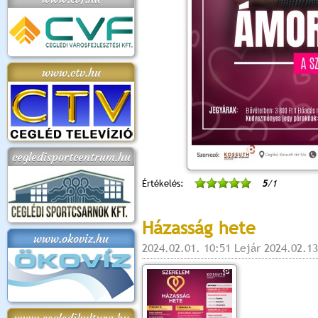
www.ctv.hu
cegledisportcentrum.hu
Értékelés:
5
/1
Házasság hete
www.okoviz.hu
2024.02.01. 10:51 Lejár 2024.02.13