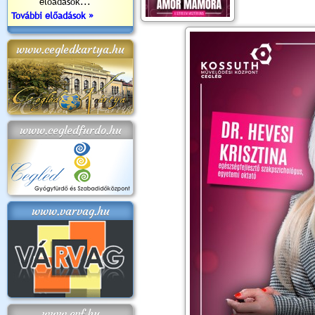
előadások...
További előadások »
www.cegledkartya.hu
www.cegledfurdo.hu
www.varvag.hu
www.cvf.hu