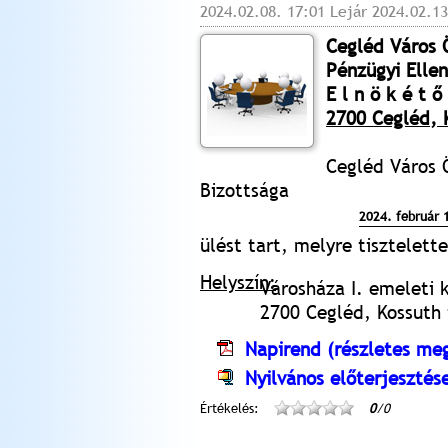
2024.02.08. 17:01 Lejár 2024.02.13
Cegléd Város
Pénzügyi Elle
E l n ö k é t ő 
2700 Cegléd, K
Cegléd Város 
Bizottsága
2024. február 
ülést tart, melyre tisztelet
Helyszín:
Városháza I. emeleti 
2700 Cegléd, Kossuth t
Napirend (részletes meg
Nyilvános előterjesztés
Értékelés:
0
/0