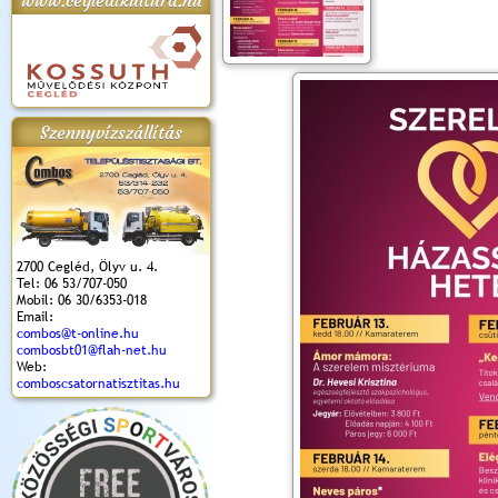
www.cegledikultura.hu
apok 2018.
Kossuth Toborzó
Szent István Ünnepe
V. Ceglédi Vágta
Laska feszt
Ünnepély
és Magyarok
(2017. 06. 18.)
2017.06.
2017.09.22-23.
Kenyere Program
Szennyvízszállítás
(2017. 08. 20.)
2700 Cegléd, Ölyv u. 4.
Tel: 06 53/707-050
Mobil: 06 30/6353-018
Email:
combos@t-online.hu
combosbt01@flah-net.hu
Web:
comboscsatornatisztitas.hu