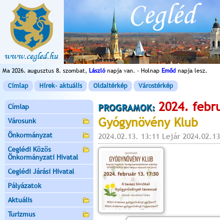
Ma 2026. augusztus 8. szombat,
László
napja van. - Holnap
Emőd
napja lesz.
Címlap
Hírek- aktuális
Oldaltérkép
Várostérkép
2024. febr
Címlap
PROGRAMOK:
Gyógynövény Klub
Városunk
Önkormányzat
2024.02.13. 13:11 Lejár 2024.02.13
Ceglédi Közös
Önkormányzati Hivatal
Ceglédi Járási Hivatal
Pályázatok
Aktuális
Turizmus