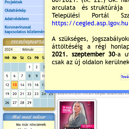
Projektek
Oldaltérkép
Adatvédelem
Koronavírussal
kapcsolatos közlemények
ESEMÉNYNAPTÁR
Hé
Ke
Sz
Cs
Pé
Sz
Va
Értékelés:
5
/1
1
2
3
4
5
6
7
8
9
10
11
Ámor mámora - A sze
12
13
14
15
16
17
18
2024.01.23. 13:21 Lejár 2024.02.13
19
20
21
22
23
24
25
26
27
28
29
Mai mozi műsor
Ma már nincsenek