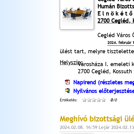
Humán Bizott
E l n ö k é t ő 
2700 Cegléd, K
Cegléd Város
2024. február 
ülést tart, melyre tisztelet
Helyszín:
Városháza I. emeleti 
2700 Cegléd, Kossuth t
Napirend (részletes meg
Nyilvános előterjesztés
Értékelés:
0
/0
Meghívó bizottsági ül
2024.02.08. 16:59 Lejár 2024.02.13