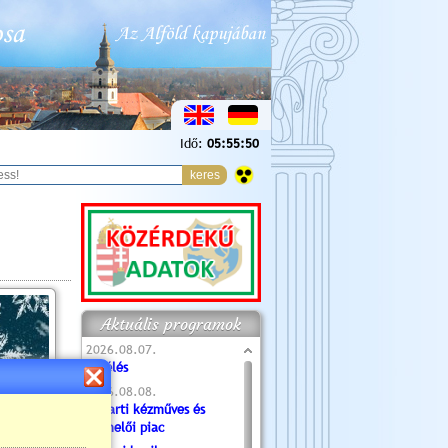
Idő:
05:55:51
Aktuális programok
2026.08.07.
Túlélés
2026.08.08.
Tóparti kézműves és
termelői piac