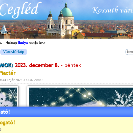
n. - Holnap
Ibolya
napja lesz.
Várostérkép
MOK:
2023. december 8.
- péntek
Piactér
3:44 Lejár 2023.12.08. 20:00
ató!