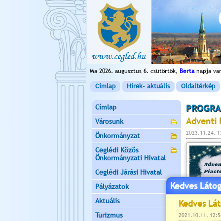
Ma 2026. augusztus 6. csütörtök,
Berta
napja va
Címlap
Hírek- aktuális
Oldaltérkép
Címlap
PROGRA
Adventi 
Városunk
2023.11.24. 1
Önkormányzat
Ceglédi Közös
Önkormányzati Hivatal
Ceglédi Járási Hivatal
Kedves Látog
Pályázatok
Aktuális
Turizmus