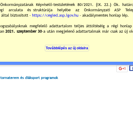
Még nincsenek hozzászólások
|
5
/2
 tornaterem és diáksport programok