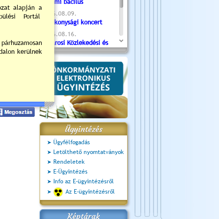
Valami bacilus
2026.08.09.
Jótékonysági koncert
2026.08.16.
Újvárosi Közlekedési és
Sportnap
2026.08.19.
Ceglédi fotóklub kiállítás
2026.08.20.
Szent István Ünnepe
Hozzászólok
Ügyintézés
Ügyfélfogadás
Letölthető nyomtatványok
Rendeletek
E-Ügyintézés
Info az E-ügyintézésről
Az E-ügyintézésről
Képtárak