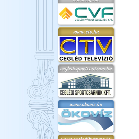
www.ctv.hu
cegledisportcentrum.hu
www.okoviz.hu