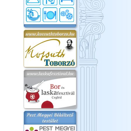
www.kossuthtoborzo.hu
www.laskafesztival.hu
Pest Megyei Békéltető
testület