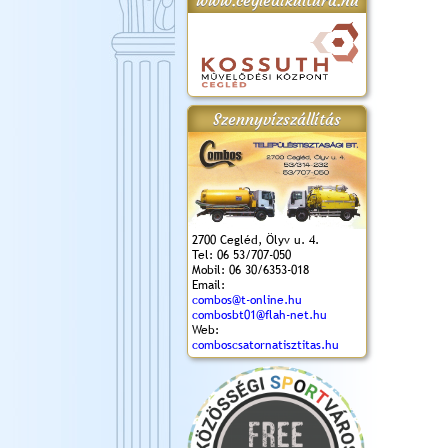
www.cegledikultura.hu
gta
XI. Laskafesztivál és
Városnapok 2018.
Kossuth Toborzó
Szent István Ünnepe
.)
VI. Ceglédi Vágta
Ünnepély
és Magyarok
(2018. 06. 10.)
2017.09.22-23.
Kenyere Program
Szennyvízszállítás
(2017. 08. 20.)
2700 Cegléd, Ölyv u. 4.
Tel: 06 53/707-050
Mobil: 06 30/6353-018
Email:
combos@t-online.hu
combosbt01@flah-net.hu
Web:
comboscsatornatisztitas.hu