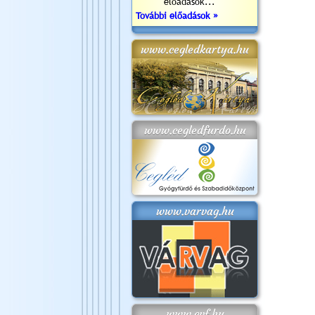
előadások...
További előadások »
www.cegledkartya.hu
www.cegledfurdo.hu
www.varvag.hu
www.cvf.hu