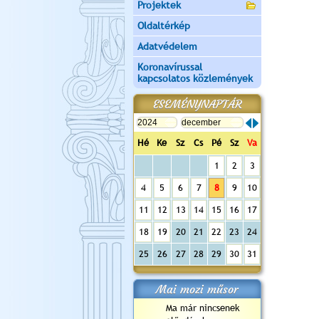
Projektek
Oldaltérkép
Adatvédelem
Koronavírussal
kapcsolatos közlemények
ESEMÉNYNAPTÁR
Hé
Ke
Sz
Cs
Pé
Sz
Va
1
2
3
4
5
6
7
8
9
10
11
12
13
14
15
16
17
18
19
20
21
22
23
24
25
26
27
28
29
30
31
Mai mozi műsor
Ma már nincsenek