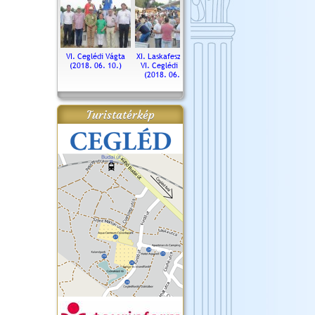
. Ceglédi Vágta
VI. Ceglédi Vágta
XI. Laskafesztivál és
Városnapok 2018.
Kossut
(2016.06.19.)
(2018. 06. 10.)
VI. Ceglédi Vágta
Ün
(2018. 06. 10.)
2017.
Turistatérkép