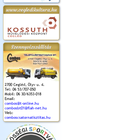
www.cegledikultura.hu
apok 2018.
Kossuth Toborzó
Szent István Ünnepe
V. Ceglédi Vágta
Laska feszt
Ünnepély
és Magyarok
(2017. 06. 18.)
2017.06.
2017.09.22-23.
Kenyere Program
(2017. 08. 20.)
Szennyvízszállítás
2700 Cegléd, Ölyv u. 4.
Tel: 06 53/707-050
Mobil: 06 30/6353-018
Email:
combos@t-online.hu
combosbt01@flah-net.hu
Web:
comboscsatornatisztitas.hu