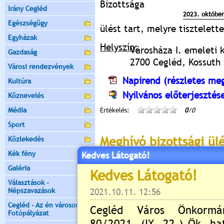
Bizottsága
Irány Cegléd
2023. október
Egészségügy
ülést tart, melyre tisztelet
Egyházak
Helyszín:
Városháza I. emeleti 
Gazdaság
2700 Cegléd, Kossuth t
Városi rendezvények
Napirend (részletes meg
Kultúra
Nyilvános előterjesztés
Köznevelés
Média
Értékelés:
0
/0
Sport
Meghívó bizottsági ül
Közlekedés
Kék fény
Kedves Látogató!
2023.10.12. 14:55 Lejár 2023.10.17
Galéria
Cegléd Város
Választások -
Humán Bizott
Népszavazások
E l n ö k é t ő 
Cegléd - Az én városom -
2700 Cegléd, K
Fotópályázat