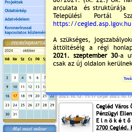
Projektek
Cegléd Város
Oldaltérkép
2023. október 
Adatvédelem
ülést tart, melyre tisztelet
Koronavírussal
Helyszín:
kapcsolatos közlemények
Városháza I. emeleti 
2700 Cegléd, Kossuth t
ESEMÉNYNAPTÁR
Napirend (részletes meg
Hé
Ke
Sz
Cs
Pé
Sz
Va
Nyilvános előterjesztés
1
Értékelés:
0
/0
2
3
4
5
6
7
8
Meghívó bizottsági ül
9
10
11
12
13
14
15
2023.10.12. 15:17 Lejár 2023.10.17
16
17
18
19
20
21
22
23
24
25
26
27
28
29
Cegléd Város
Pénzügyi Elle
30
31
E l n ö k é t ő 
2700 Cegléd, K
Mai mozi műsor