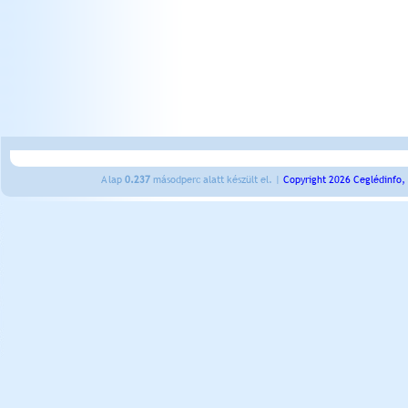
A lap
0.237
másodperc alatt készült el. |
Copyright 2026 Ceglédinfo,