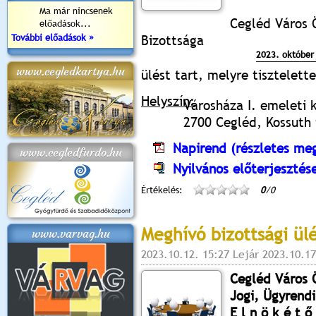
Ma már nincsenek
Cegléd Város 
előadások...
További előadások »
Bizottsága
2023. október 
www.cegledkartya.hu
ülést tart, melyre tisztelet
Helyszín:
Városháza I. emeleti 
2700 Cegléd, Kossuth t
Napirend (részletes meg
www.cegledfurdo.hu
Nyilvános előterjesztés
Értékelés:
0
/0
Meghívó bizottsági ül
www.varvag.hu
2023.10.12. 15:27 Lejár 2023.10.17
Cegléd Város
Jogi, Ügyrendi
E l n ö k é t ő 