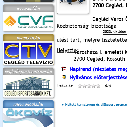
2700 Cegléd, K
www.cvf.hu
Cegléd Város 
Közbiztonsági bizottsága
2023. október 
www.ctv.hu
ülést tart, melyre tisztelet
Helyszín:
Városháza I. emeleti 
2700 Cegléd, Kossuth t
Napirend (részletes meg
cegledisportcentrum.hu
Nyilvános előterjesztés
Értékelés:
0
/0
www.okoviz.hu
Nyitott tornaterem és diáksport progr