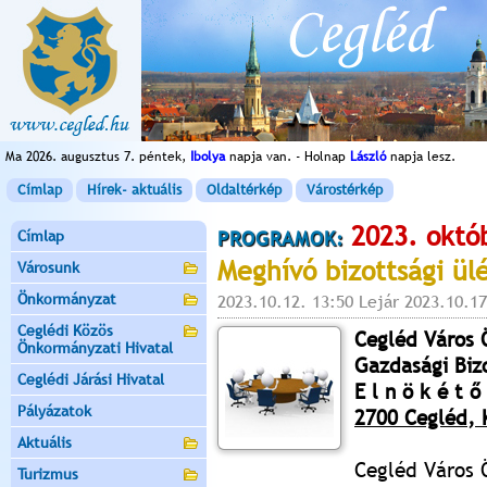
Ma 2026. augusztus 7. péntek,
Ibolya
napja van. - Holnap
László
napja lesz.
Címlap
Hírek- aktuális
Oldaltérkép
Várostérkép
2023. októ
Címlap
PROGRAMOK:
Meghívó bizottsági ül
Városunk
Önkormányzat
2023.10.12. 13:50 Lejár 2023.10.17
Ceglédi Közös
Cegléd Város
Önkormányzati Hivatal
Gazdasági Biz
Ceglédi Járási Hivatal
E l n ö k é t ő 
Pályázatok
2700 Cegléd, K
Aktuális
Cegléd Város
Turizmus