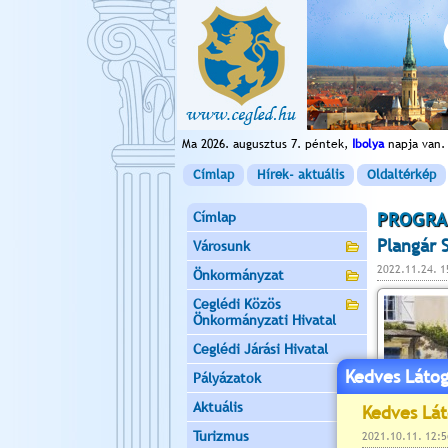
Ma 2026. augusztus 7. péntek,
Ibolya
napja van.
Címlap
Hírek- aktuális
Oldaltérkép
Címlap
PROGRA
Plangár 
Városunk
2022.11.24. 1
Önkormányzat
Ceglédi Közös
Önkormányzati Hivatal
Ceglédi Járási Hivatal
Kedves Látog
Pályázatok
Aktuális
Turizmus
bővebben »