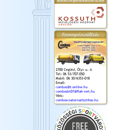
www.cegledikultura.hu
gta
XI. Laskafesztivál és
Városnapok 2018.
Kossuth Toborzó
Szent István Ünnepe
.)
VI. Ceglédi Vágta
Ünnepély
és Magyarok
(2018. 06. 10.)
2017.09.22-23.
Kenyere Program
Szennyvízszállítás
(2017. 08. 20.)
2700 Cegléd, Ölyv u. 4.
Tel: 06 53/707-050
Mobil: 06 30/6353-018
Email:
combos@t-online.hu
combosbt01@flah-net.hu
Web:
comboscsatornatisztitas.hu