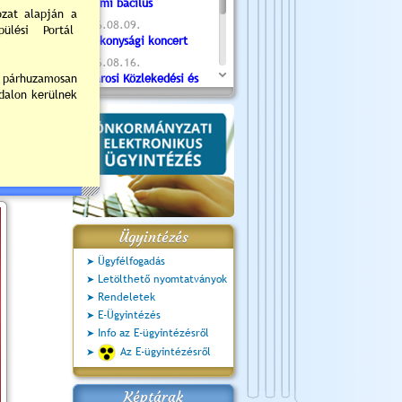
Valami bacilus
2026.08.09.
Jótékonysági koncert
2026.08.16.
Újvárosi Közlekedési és
Sportnap
2026.08.19.
Ceglédi fotóklub kiállítás
2026.08.20.
Szent István Ünnepe
Ügyintézés
Ügyfélfogadás
Letölthető nyomtatványok
Rendeletek
E-Ügyintézés
Info az E-ügyintézésről
Az E-ügyintézésről
Képtárak