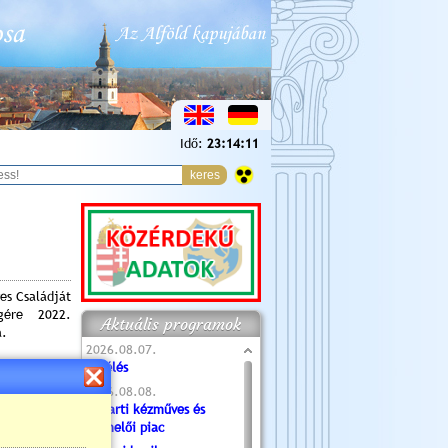
Idő:
23:14:12
es Családját
égére 2022.
Aktuális programok
a.
2026.08.07.
Túlélés
2026.08.08.
Tóparti kézműves és
termelői piac