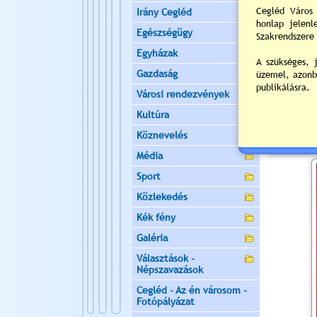
Irány Cegléd
Ceglédi 
Egészségügy
2022.11.10. 1
Egyházak
Gazdaság
Városi rendezvények
Kultúra
Köznevelés
Média
Sport
Közlekedés
Kék fény
Galéria
Választások -
Népszavazások
Cegléd - Az én városom -
Fotópályázat