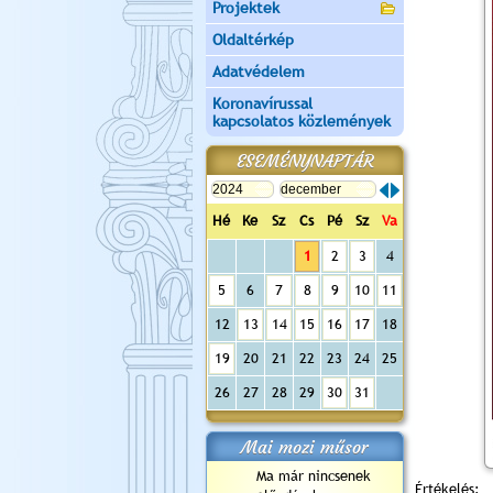
Projektek
Oldaltérkép
Adatvédelem
Koronavírussal
kapcsolatos közlemények
ESEMÉNYNAPTÁR
Hé
Ke
Sz
Cs
Pé
Sz
Va
1
2
3
4
5
6
7
8
9
10
11
12
13
14
15
16
17
18
19
20
21
22
23
24
25
26
27
28
29
30
31
Mai mozi műsor
Ma már nincsenek
Értékelés: