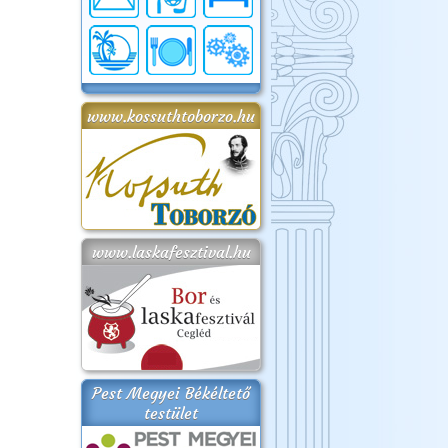
www.kossuthtoborzo.hu
www.laskafesztival.hu
Pest Megyei Békéltető
testület