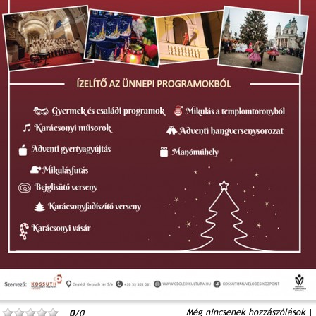
Még nincsenek hozzászólások
|
0
/0