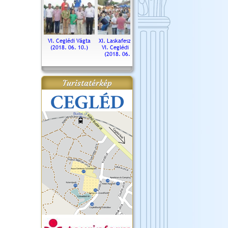
. Ceglédi Vágta
VI. Ceglédi Vágta
XI. Laskafesztivál és
Városnapok 2018.
Kossut
(2016.06.19.)
(2018. 06. 10.)
VI. Ceglédi Vágta
Ün
(2018. 06. 10.)
2017.
Turistatérkép