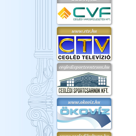
www.ctv.hu
cegledisportcentrum.hu
www.okoviz.hu