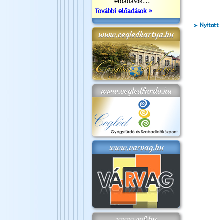
előadások...
További előadások »
Nyitott
www.cegledkartya.hu
www.cegledfurdo.hu
www.varvag.hu
www.cvf.hu