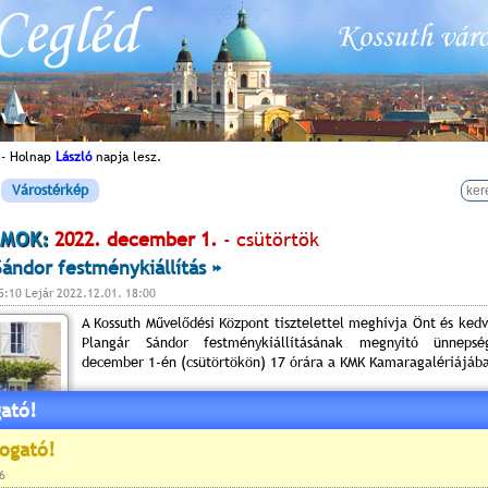
 - Holnap
László
napja lesz.
Várostérkép
MOK:
2022. december 1.
- csütörtök
Sándor festménykiállítás »
5:10 Lejár 2022.12.01. 18:00
A Kossuth Művelődési Központ tisztelettel meghívja Önt és kedv
Plangár Sándor festménykiállításának megnyitó ünneps
december 1-én (csütörtökön) 17 órára a KMK Kamaragalériájáb
ató!