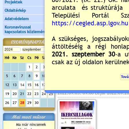
Projektek
Oldaltérkép
Adatvédelem
Koronavírussal
kapcsolatos közlemények
ESEMÉNYNAPTÁR
Hé
Ke
Sz
Cs
Pé
Sz
Va
Értékelés:
0
/0
1
2
3
4
5
6
7
8
9
10
11
Ikercsillagok
12
13
14
15
16
17
18
2022.09.05. 09:00 Lejár 2022.09.28
19
20
21
22
23
24
25
26
27
28
29
30
Mai mozi műsor
Ma már nincsenek