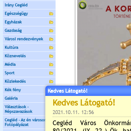
Irány Cegléd
Egészségügy
Egyházak
Gazdaság
Városi rendezvények
Kultúra
Köznevelés
Média
Sport
Közlekedés
Kék fény
Kedves Látogató!
Galéria
Választások -
Népszavazások
Cegléd - Az én városom -
Fotópályázat