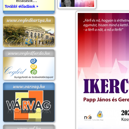
előadások...
További előadások »
www.cegledkartya.hu
www.cegledfurdo.hu
www.varvag.hu
www.cvf.hu