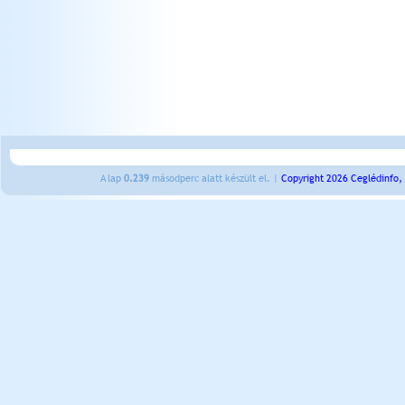
A lap
0.239
másodperc alatt készült el. |
Copyright 2026 Ceglédinfo,