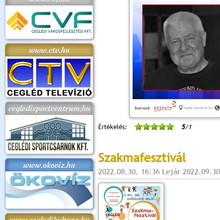
www.ctv.hu
cegledisportcentrum.hu
Értékelés:
5
/1
Szakmafesztivál
www.okoviz.hu
2022.08.30. 16:36 Lejár 2022.09.30