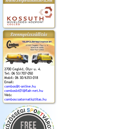
www.cegledikultura.hu
apok 2018.
Kossuth Toborzó
Szent István Ünnepe
V. Ceglédi Vágta
Laska feszt
Ünnepély
és Magyarok
(2017. 06. 18.)
2017.06.
2017.09.22-23.
Kenyere Program
Szennyvízszállítás
(2017. 08. 20.)
2700 Cegléd, Ölyv u. 4.
Tel: 06 53/707-050
Mobil: 06 30/6353-018
Email:
combos@t-online.hu
combosbt01@flah-net.hu
Web:
comboscsatornatisztitas.hu