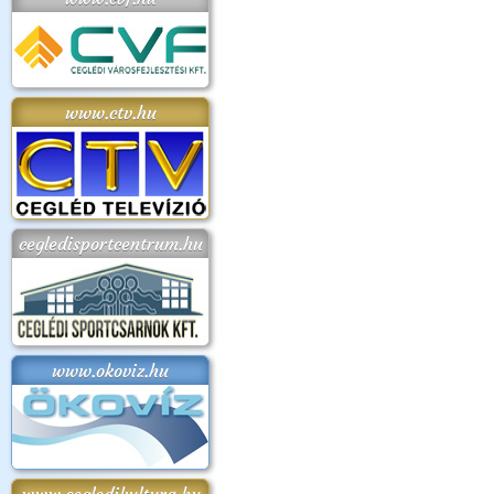
www.ctv.hu
cegledisportcentrum.hu
www.okoviz.hu