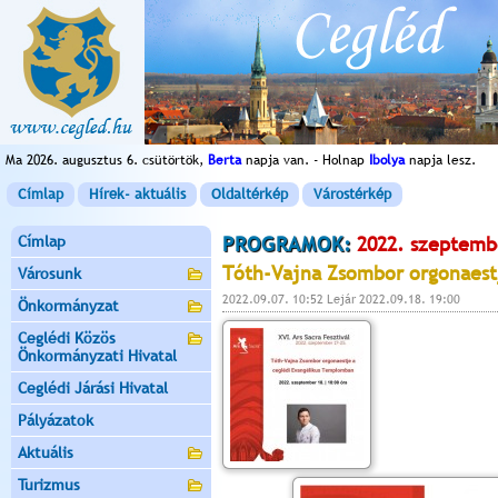
Ma 2026. augusztus 6. csütörtök,
Berta
napja van. - Holnap
Ibolya
napja lesz.
Címlap
Hírek- aktuális
Oldaltérkép
Várostérkép
Címlap
PROGRAMOK:
2022. szeptemb
Tóth-Vajna Zsombor orgonaest
Városunk
2022.09.07. 10:52 Lejár 2022.09.18. 19:00
Önkormányzat
Ceglédi Közös
Önkormányzati Hivatal
Ceglédi Járási Hivatal
Pályázatok
Aktuális
Turizmus