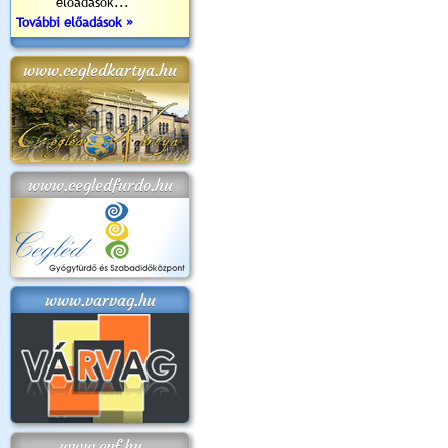
előadások...
További előadások »
www.cegledkartya.hu
www.cegledfurdo.hu
www.varvag.hu
www.cvf.hu