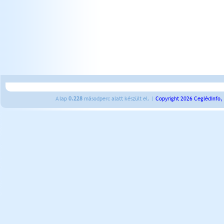
A lap
0.228
másodperc alatt készült el. |
Copyright 2026 Ceglédinfo,