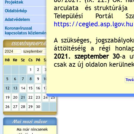
Projektek
Oldaltérkép
Adatvédelem
Koronavírussal
kapcsolatos közlemények
ESEMÉNYNAPTÁR
Hé
Ke
Sz
Cs
Pé
Sz
Va
Értékelés:
5
/1
1
2
3
4
Nyitott tornaterem és diáksport progr
5
6
7
8
9
10
11
12
13
14
15
16
17
18
19
20
21
22
23
24
25
26
27
28
29
30
Mai mozi műsor
Ma már nincsenek