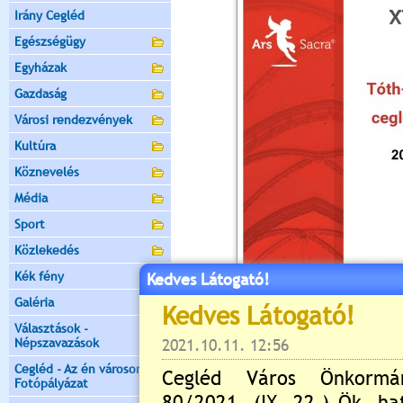
Irány Cegléd
Egészségügy
Egyházak
Gazdaság
Városi rendezvények
Kultúra
Köznevelés
Média
Sport
Közlekedés
Kék fény
Kedves Látogató!
Galéria
Választások -
Népszavazások
Cegléd - Az én városom -
Fotópályázat