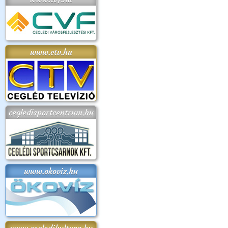
www.ctv.hu
cegledisportcentrum.hu
www.okoviz.hu