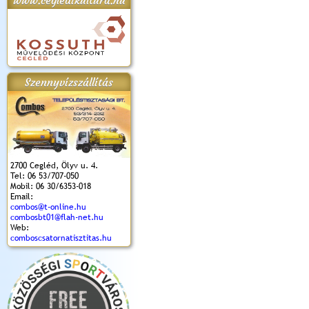
www.cegledikultura.hu
apok 2018.
Kossuth Toborzó
Szent István Ünnepe
V. Ceglédi Vágta
Laska feszt
Ünnepély
és Magyarok
(2017. 06. 18.)
2017.06.
2017.09.22-23.
Kenyere Program
Szennyvízszállítás
(2017. 08. 20.)
2700 Cegléd, Ölyv u. 4.
Tel: 06 53/707-050
Mobil: 06 30/6353-018
Email:
combos@t-online.hu
combosbt01@flah-net.hu
Web:
comboscsatornatisztitas.hu