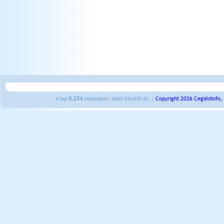
A lap
0.234
másodperc alatt készült el. |
Copyright 2026 Ceglédinfo,