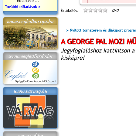
előadások...
További előadások »
Értékelés:
0
/0
www.cegledkartya.hu
Nyitott tornaterem és diáksport progr
A GEORGE PAL MOZI M
Jegyfoglaláshoz kattintson a
www.cegledfurdo.hu
kisképre!
www.varvag.hu
www.cvf.hu