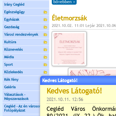
bővebben »
Irány Cegléd
Egészségügy
Életmorzsák
Egyházak
2021.10.02. 11:01 Lejár 2021.10.06
Gazdaság
Városi rendezvények
Kultúra
Köznevelés
Média
Sport
Közlekedés
Kék fény
Kedves Látogató!
Galéria
Választások -
Népszavazások
Cegléd - Az én városom -
Fotópályázat