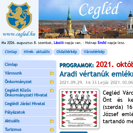
Ma 2026. augusztus 8. szombat,
László
napja van. - Holnap
Emőd
napja lesz.
Címlap
Hírek- aktuális
Oldaltérkép
Várostérkép
2021. októ
Címlap
PROGRAMOK:
Aradi vértanúk emlék
Városunk
Önkormányzat
2021.09.29. 14:33 Lejár 2021.10.06
Ceglédi Közös
Cegléd Vár
Önkormányzati Hivatal
Önt és ke
Ceglédi Járási Hivatal
(szerda) 16
Pályázatok
József eml
tartandó m
Aktuális
Turizmus