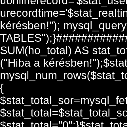
uonlinerecord='$stat_user
urecordtime='$stat_realtim
kérésben!"); mysql_que
TABLES");}############
SUM(ho_total) AS stat_tot
("Hiba a kérésben!");$sta
mysql_num_rows($stat_tot
{
$stat_total_sor=mysql_fe
$stat_total=$stat_total_sor
$stat_total="0";}$stat_tot