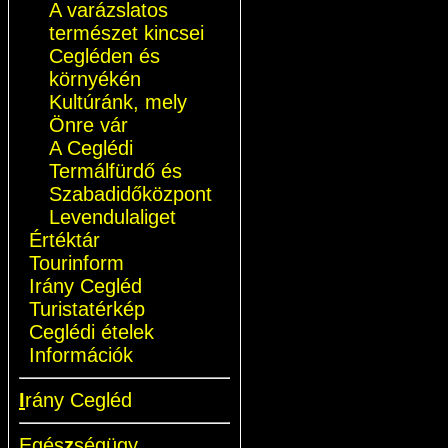
A varázslatos
természet kincsei
Cegléden és
környékén
Kultúránk, mely
Önre vár
A Ceglédi
Termálfürdő és
Szabadidőközpont
Levendulaliget
Értéktár
Tourinform
Irány Cegléd
Turistatérkép
Ceglédi ételek
Információk
I
rány Cegléd
Egés
z
ségügy