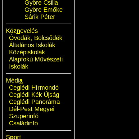
Györe Csilla
Györe Emőke
Sárik Péter
Köz
n
evelés
Óvodák, Bölcsődék
Általános Iskolák
Középiskolák
Alapfokú Művészeti
Iskolák
Médi
a
Ceglédi Hírmondó
Ceglédi Kék Újság
Ceglédi Panoráma
Dél-Pest Megyei
Szuperinfó
Családinfó
S
p
ort