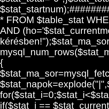
$stat_startnum);#####
* FROM $table_stat WHER
AND (ho='$stat_currentmon
kérésben!");$stat_ma_so
mysql_num_rows($stat_m
{
$stat_ma_sor=mysql_fet
$stat_napok=explode("|",
for($stat_i=0;$stat_i<$sta
if($stat_i == $stat_curren