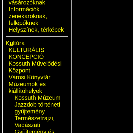
vásározóknak
Információk
zenekaroknak,
fellépőknek
Helyszínek, térképek
K
u
ltúra
KULTURÁLIS
KONCEPCIÓ
Kossuth Művelődési
Központ
Városi Könyvtár
Múzeumok és
kiállítóhelyek
Kossuth Múzeum
Jazzdob történeti
gyűjtemény
Természetrajzi,
Vadászati
Gyűjtemény és