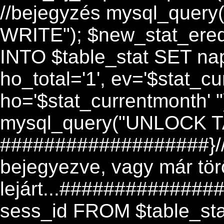
//bejegyzés mysql_query
WRITE"); $new_stat_er
INTO $table_stat SET nap
ho_total='1', ev='$stat_cu
ho='$stat_currentmonth' ")
mysql_query("UNLOCK T
###################}//e
bejegyezve, vagy már törö
lejárt...#############
sess_id FROM $table_st