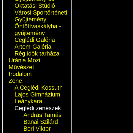
Oktatási Stúdió
Városi Sportörténeti
Gyűjtemény
Öntöttvaskályha -
gyűjtemény
Ceglédi Galéria
Artem Galéria
Rég idők tárháza
Uránia Mozi
Művészet
Irodalom
Zene
A Ceglédi Kossuth
Lajos Gimnázium
Leánykara
Ceglédi zenészek
András Tamás
Banai Szilárd
Bori Viktor