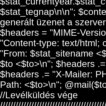
$stat_currentyear.$stat_c
$stat_tegnap\n\n"; $cont
generált üzenet a szerverr
$headers = "MIME-Version
"Content-type: text/html; 
"From: $stat_sitename <$
$to <$to>\n"; $headers .=
$headers .= "X-Mailer: P
Path: <$to>\n"; @mail($to
//Levélküldés vége
/////////////////////////////////////