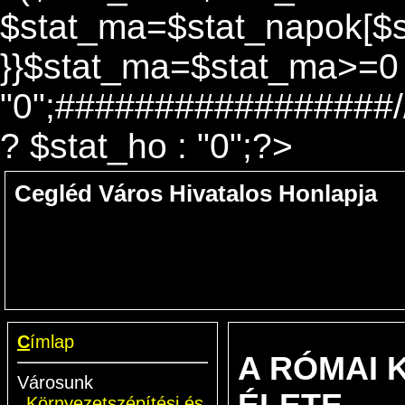
$stat_ma=$stat_napok[$st
}}$stat_ma=$stat_ma>=0 
"0";#################//
? $stat_ho : "0";?>
Cegléd Város Hivatalos Honlapja
C
ímlap
A RÓMAI 
Városunk
Környezetszépítési és