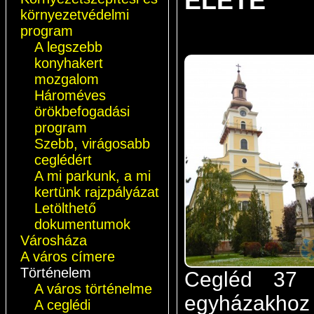
ÉLETE
környezetvédelmi
program
A legszebb
konyhakert
mozgalom
Hároméves
örökbefogadási
program
Szebb, virágosabb
ceglédért
A mi parkunk, a mi
kertünk rajzpályázat
Letölthető
dokumentumok
Városháza
A város címere
Történelem
Cegléd 37 e
A város történelme
egyházakhoz 
A ceglédi