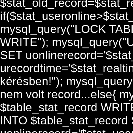
$stat_old_record=$stat_re
if($stat_useronline>$stat
mysql_query("LOCK TABL
WRITE"); mysql_query("
SET uonlinerecord='$stat
urecordtime='$stat_realtim
kérésben!"); mysql_quer
nem volt record...else{
$table_stat_record WRIT
INTO $table_stat_record