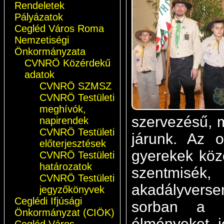
Rendeletek
Pályázatok
Cegléd Város Roma
Nemzetiségi
Önkormányzata
CVNRÖ Közérdekű
adatok
CVNRÖ SZMSZ
CVNRÖ Testületi
meghívók,
szervezésű, m
napirendek
CVNRÖ Testületi
járunk. Az o
előterjesztések
gyerekek közö
CVNRÖ Testületi
határozatok
szentmisé
CVNRÖ Testületi
akadályvers
jegyzőkönyvek
Ceglédi Ifjúsági
sorban a gy
Önkormányzat (CIÖK)
élményeket j