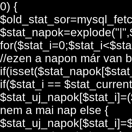
0) {
$old_stat_sor=mysql_fet
$stat_napok=explode("|",$
for($stat_i=0;$stat_i<$sta
//ezen a napon már van b
if(isset($stat_napok[$stat
if($stat_i == $stat_curren
$stat_uj_napok[$stat_i]=(
nem a mai nap else {
$stat_uj_napok[$stat_i]=$s