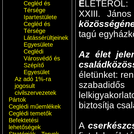
É
LETÉRŐL:
Cegléd és
Térsége
XXIII. Ján
Ipartestülete
közösségéne
Cegléd és
Térsége
tagú egyházkö
Látássérültjeinek
Egyesülete
Ceglédi
Az élet jel
Városvédő és
családközös
Szépítő
Egyesület
életünket: ren
Az adó 1%-ra
szabadidős 
jogosult
civilszervezetek
lelkigyakorlat
Pártok
biztosítja csa
Ceglédi műemlékek
Ceglédi temetők
Befektetési
A
cserkészc
lehetőségek