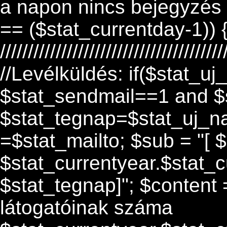
a napon nincs bejegyzés el
== ($stat_currentday-1)) 
////////////////////////////////////////
//Levélküldés: if($stat_u
$stat_sendmail==1 and $st
$stat_tegnap=$stat_uj_nap
=$stat_mailto; $sub = "[ 
$stat_currentyear.$stat_c
$stat_tegnap]"; $content
látogatóinak száma