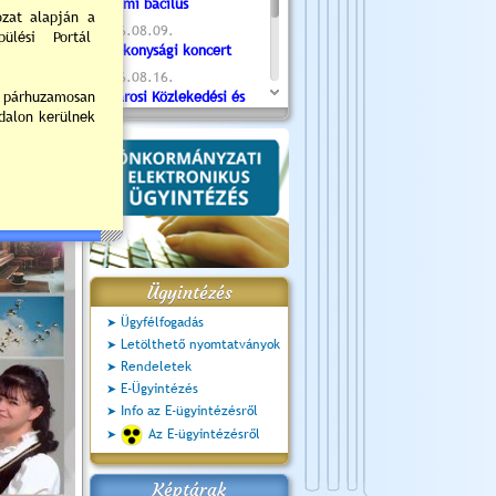
Valami bacilus
2026.08.09.
Jótékonysági koncert
2026.08.16.
Újvárosi Közlekedési és
Sportnap
2026.08.19.
Ceglédi fotóklub kiállítás
2026.08.20.
Szent István Ünnepe
Ügyintézés
Ügyfélfogadás
Letölthető nyomtatványok
Rendeletek
E-Ügyintézés
Info az E-ügyintézésről
Az E-ügyintézésről
Képtárak