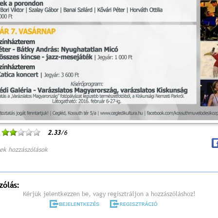
2.33
/6
ek hozzászólások
zólás:
Kérjük jelentkezzen be, vagy regisztráljon a hozzászóláshoz!