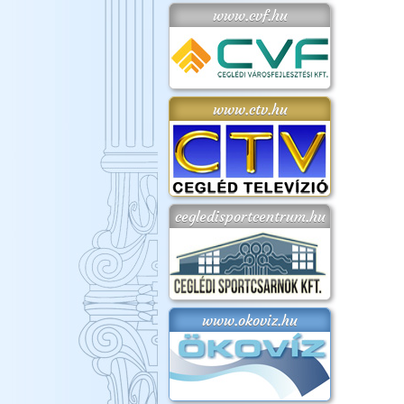
www.cvf.hu
www.ctv.hu
cegledisportcentrum.hu
www.okoviz.hu