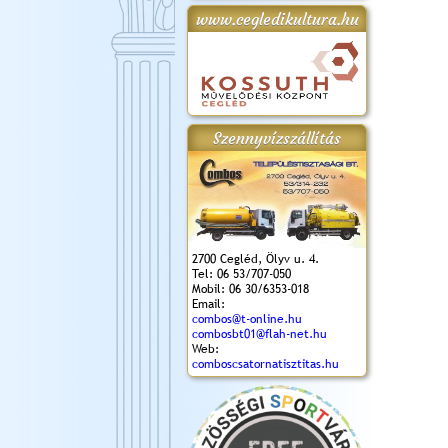
www.cegledikultura.hu
gta
XI. Laskafesztivál és
Városnapok 2018.
Kossuth Toborzó
Szent István Ünnepe
.)
VI. Ceglédi Vágta
Ünnepély
és Magyarok
(2018. 06. 10.)
2017.09.22-23.
Kenyere Program
(2017. 08. 20.)
Szennyvízszállítás
2700 Cegléd, Ölyv u. 4.
Tel: 06 53/707-050
Mobil: 06 30/6353-018
Email:
combos@t-online.hu
combosbt01@flah-net.hu
Web:
comboscsatornatisztitas.hu