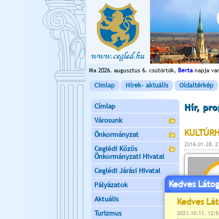
Ma 2026. augusztus 6. csütörtök,
Berta
napja va
Címlap
Hírek- aktuális
Oldaltérkép
Címlap
Hír, pr
Városunk
KULTÚRH
Önkormányzat
2016.01.28. 
Ceglédi Közös
Önkormányzati Hivatal
Ceglédi Járási Hivatal
Kedves Látog
Pályázatok
Aktuális
Turizmus