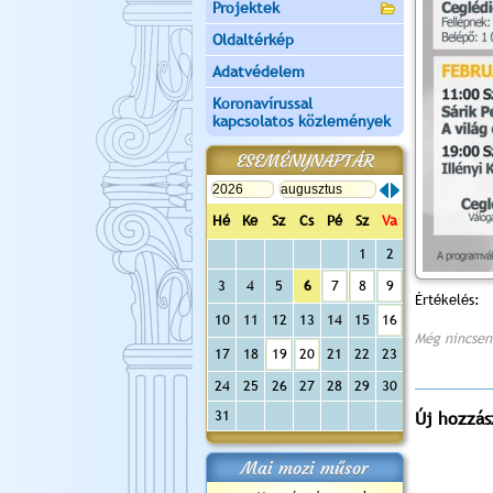
Projektek
Oldaltérkép
Adatvédelem
Koronavírussal
kapcsolatos közlemények
ESEMÉNYNAPTÁR
Hé
Ke
Sz
Cs
Pé
Sz
Va
1
2
3
4
5
6
7
8
9
Értékelés:
10
11
12
13
14
15
16
Még nincsen
17
18
19
20
21
22
23
24
25
26
27
28
29
30
31
Új hozzás
Mai mozi műsor