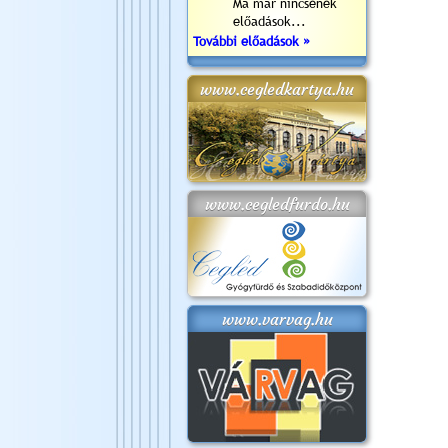
Ma már nincsenek
előadások...
További előadások »
www.cegledkartya.hu
www.cegledfurdo.hu
www.varvag.hu