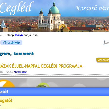
n. - Holnap
Ibolya
napja lesz.
Várostérkép
ogram, komment
vissza az
ÁZAK ÉJJEL-NAPPAL CEGLÉDI PROGRAMJA
23:01
Rovat:
Programok
ató!