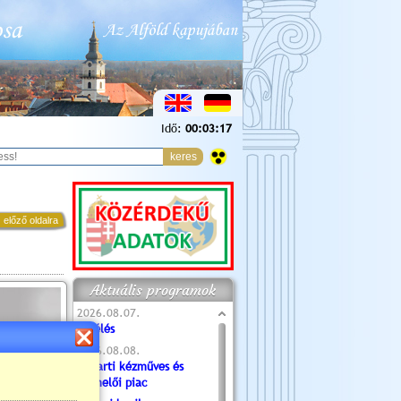
Idő:
00:03:19
 előző oldalra
Aktuális programok
2026.08.07.
Túlélés
2026.08.08.
Tóparti kézműves és
termelői piac