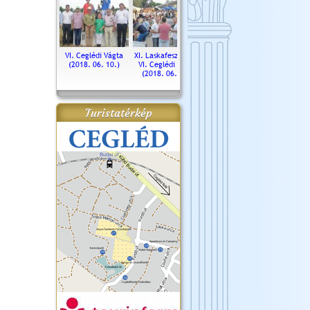
. Ceglédi Vágta
VI. Ceglédi Vágta
XI. Laskafesztivál és
Városnapok 2018.
Kossut
(2016.06.19.)
(2018. 06. 10.)
VI. Ceglédi Vágta
Ün
(2018. 06. 10.)
2017.
Turistatérkép