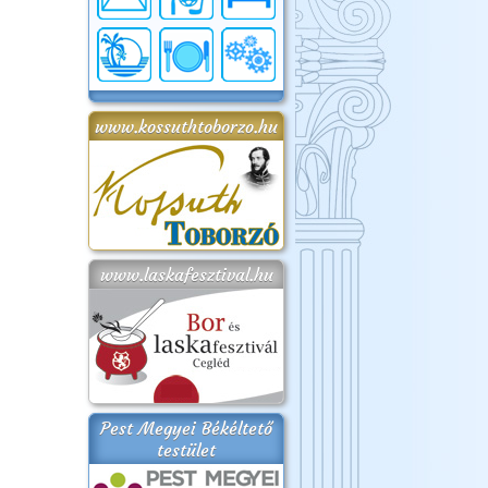
www.kossuthtoborzo.hu
www.laskafesztival.hu
Pest Megyei Békéltető
testület