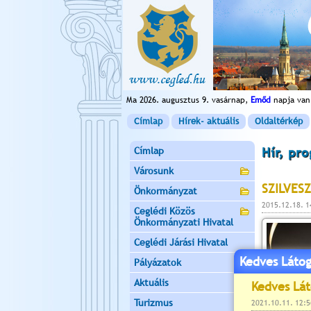
Ma 2026. augusztus 9. vasárnap,
Emőd
napja van
Címlap
Hírek- aktuális
Oldaltérkép
Címlap
Hír, pr
Városunk
SZILVES
Önkormányzat
2015.12.18. 
Ceglédi Közös
Önkormányzati Hivatal
Ceglédi Járási Hivatal
Kedves Látog
Pályázatok
Aktuális
Turizmus