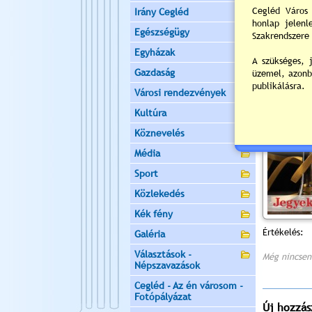
Irány Cegléd
Egészségügy
Egyházak
Gazdaság
Városi rendezvények
Kultúra
Köznevelés
Média
Sport
Közlekedés
Kék fény
Értékelés:
Galéria
Választások -
Még nincsen
Népszavazások
Cegléd - Az én városom -
Fotópályázat
Új hozzás