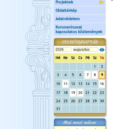
Projektek
Oldaltérkép
Adatvédelem
Koronavírussal
kapcsolatos közlemények
ESEMÉNYNAPTÁR
Hé
Ke
Sz
Cs
Pé
Sz
Va
1
2
3
4
5
6
7
8
9
10
11
12
13
14
15
16
17
18
19
20
21
22
23
24
25
26
27
28
29
30
31
Mai mozi műsor