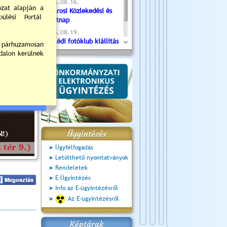
2026.08.16.
Újvárosi Közlekedési és
Sportnap
2026.08.19.
Ceglédi fotóklub kiállítás
2026.08.20.
Szent István Ünnepe
Ügyintézés
Ügyfélfogadás
Letölthető nyomtatványok
Rendeletek
E-Ügyintézés
Info az E-ügyintézésről
Az E-ügyintézésről
Képtárak