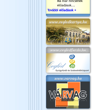
Ma már nincsenek
előadások...
További előadások »
www.cegledkartya.hu
www.cegledfurdo.hu
www.varvag.hu