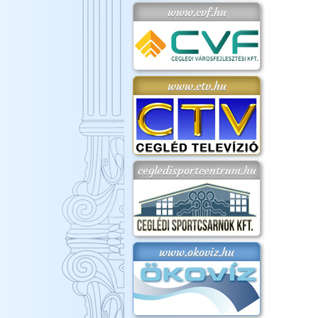
www.cvf.hu
www.ctv.hu
cegledisportcentrum.hu
www.okoviz.hu