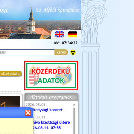
Idő:
07:34:23
 előző oldalra
Aktuális programok
2026.08.09.
Jótékonysági koncert
2026.08.11.
Meghívó bizottsági ülésre
- 2026.08.11. 07:55