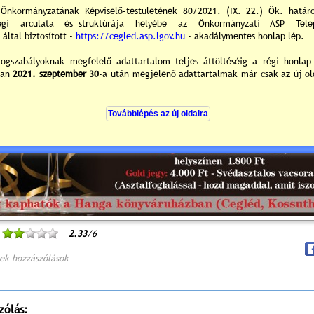
2.33
/6
ek hozzászólások
zólás: