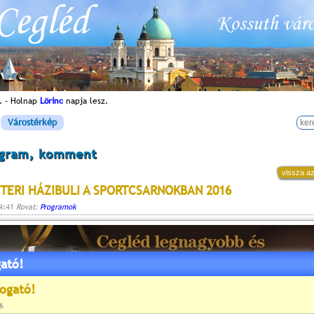
. - Holnap
Lörinc
napja lesz.
Várostérkép
ogram, komment
vissza az
ZTERI HÁZIBULI A SPORTCSARNOKBAN 2016
14:41
Rovat:
Programok
ató!