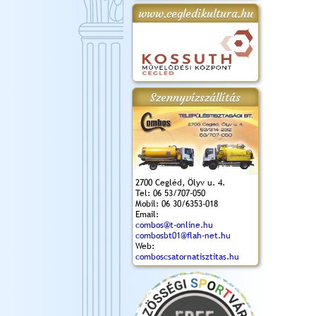
www.cegledikultura.hu
gta
XI. Laskafesztivál és
Városnapok 2018.
Kossuth Toborzó
Szent István Ünnepe
.)
VI. Ceglédi Vágta
Ünnepély
és Magyarok
(2018. 06. 10.)
2017.09.22-23.
Kenyere Program
(2017. 08. 20.)
Szennyvízszállítás
2700 Cegléd, Ölyv u. 4.
Tel: 06 53/707-050
Mobil: 06 30/6353-018
Email:
combos@t-online.hu
combosbt01@flah-net.hu
Web:
comboscsatornatisztitas.hu