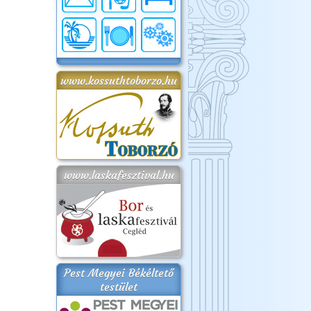
www.kossuthtoborzo.hu
www.laskafesztival.hu
Pest Megyei Békéltető
testület