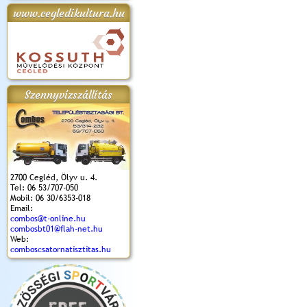
www.cegledikultura.hu
apok 2018.
Kossuth Toborzó
Szent István Ünnepe
V. Ceglédi Vágta
Laska feszt
Ünnepély
és Magyarok
(2017. 06. 18.)
2017.06.
2017.09.22-23.
Kenyere Program
(2017. 08. 20.)
Szennyvízszállítás
2700 Cegléd, Ölyv u. 4.
Tel: 06 53/707-050
Mobil: 06 30/6353-018
Email:
combos@t-online.hu
combosbt01@flah-net.hu
Web:
comboscsatornatisztitas.hu