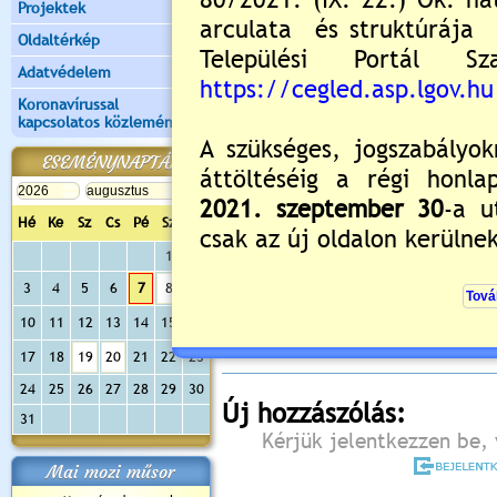
Projektek
Oldaltérkép
Adatvédelem
Koronavírussal
kapcsolatos közlemények
ESEMÉNYNAPTÁR
Hé
Ke
Sz
Cs
Pé
Sz
Va
1
2
Értékelés:
0
/0
3
4
5
6
7
8
9
Még nincsenek hozzászólások
10
11
12
13
14
15
16
17
18
19
20
21
22
23
24
25
26
27
28
29
30
Új hozzászólás:
31
Kérjük jelentkezzen be, 
Mai mozi műsor