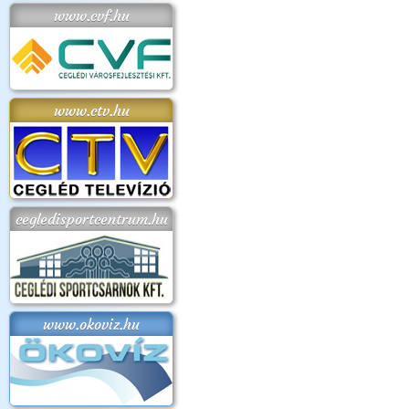
www.cvf.hu
www.ctv.hu
cegledisportcentrum.hu
www.okoviz.hu