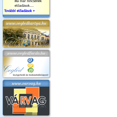
Ma már nincsenek
előadások...
További előadások »
www.cegledkartya.hu
www.cegledfurdo.hu
www.varvag.hu