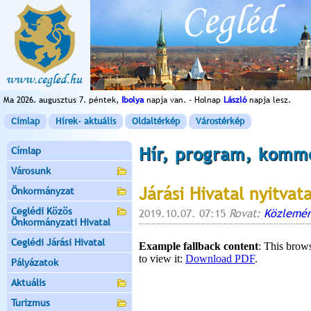
Ma 2026. augusztus 7. péntek,
Ibolya
napja van. - Holnap
László
napja lesz.
Címlap
Hírek- aktuális
Oldaltérkép
Várostérkép
Hír, program, komm
Címlap
Városunk
Járási Hivatal nyitvat
Önkormányzat
Ceglédi Közös
2019.10.07. 07:15
Rovat:
Közlemén
Önkormányzati Hivatal
Ceglédi Járási Hivatal
Pályázatok
Aktuális
Turizmus