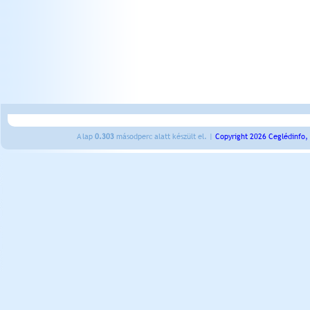
A lap
0.303
másodperc alatt készült el. |
Copyright 2026 Ceglédinfo,