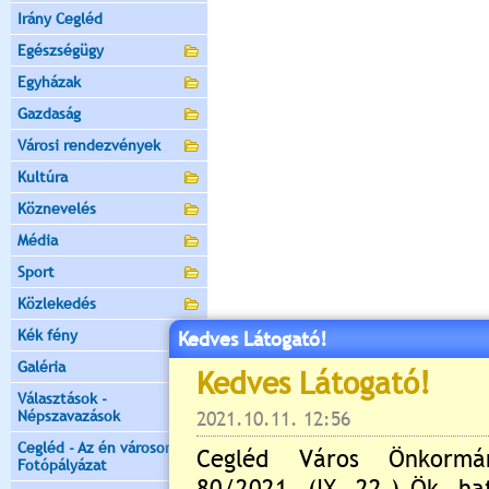
Irány Cegléd
Egészségügy
Egyházak
Gazdaság
Városi rendezvények
Kultúra
Köznevelés
Média
Sport
Közlekedés
Kék fény
Kedves Látogató!
Galéria
Választások -
Népszavazások
Cegléd - Az én városom -
Fotópályázat