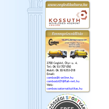
www.cegledikultura.hu
gta
XI. Laskafesztivál és
Városnapok 2018.
Kossuth Toborzó
Szent István Ünnepe
.)
VI. Ceglédi Vágta
Ünnepély
és Magyarok
(2018. 06. 10.)
2017.09.22-23.
Kenyere Program
(2017. 08. 20.)
Szennyvízszállítás
2700 Cegléd, Ölyv u. 4.
Tel: 06 53/707-050
Mobil: 06 30/6353-018
Email:
combos@t-online.hu
combosbt01@flah-net.hu
Web:
comboscsatornatisztitas.hu