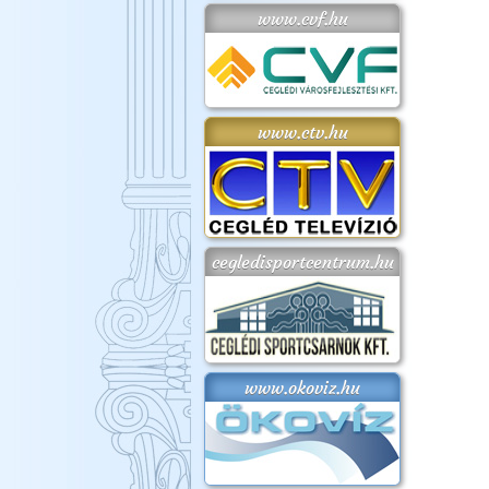
www.cvf.hu
www.ctv.hu
cegledisportcentrum.hu
www.okoviz.hu