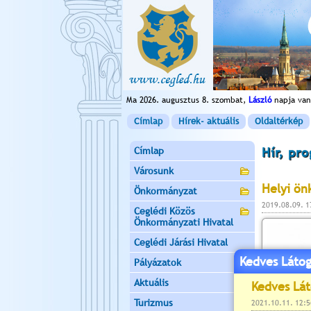
Ma 2026. augusztus 8. szombat,
László
napja van
Címlap
Hírek- aktuális
Oldaltérkép
Címlap
Hír, pr
Városunk
Helyi ön
Önkormányzat
2019.08.09. 
Ceglédi Közös
Önkormányzati Hivatal
Ceglédi Járási Hivatal
Kedves Látog
Pályázatok
Aktuális
Turizmus