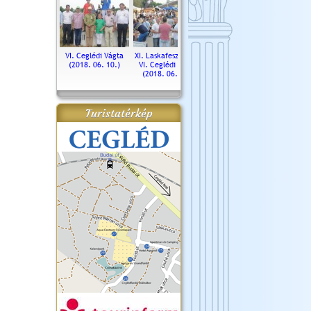
. Ceglédi Vágta
VI. Ceglédi Vágta
XI. Laskafesztivál és
Városnapok 2018.
Kossut
(2016.06.19.)
(2018. 06. 10.)
VI. Ceglédi Vágta
Ün
(2018. 06. 10.)
2017.
Turistatérkép