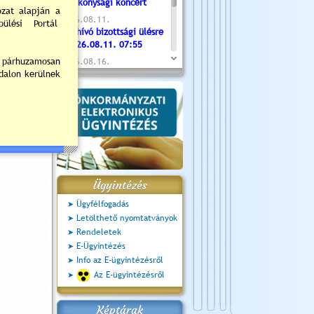
Jótékonysági koncert
2026.08.11.
Meghívó bizottsági ülésre
- 2026.08.11. 07:55
2026.08.16.
Újvárosi Közlekedési és
Sportnap
2026.08.19.
Ceglédi fotóklub kiállítás
2026.08.20.
Szent István Ünnepe
Ügyintézés
Ügyfélfogadás
Letölthető nyomtatványok
Rendeletek
E-Ügyintézés
Info az E-ügyintézésről
Az E-ügyintézésről
Képtárak