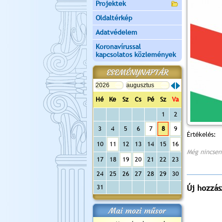
Projektek
Oldaltérkép
Adatvédelem
Koronavírussal
kapcsolatos közlemények
ESEMÉNYNAPTÁR
Hé
Ke
Sz
Cs
Pé
Sz
Va
1
2
3
4
5
6
7
8
9
Értékelés:
10
11
12
13
14
15
16
Még nincsen
17
18
19
20
21
22
23
24
25
26
27
28
29
30
31
Új hozzás
Mai mozi műsor