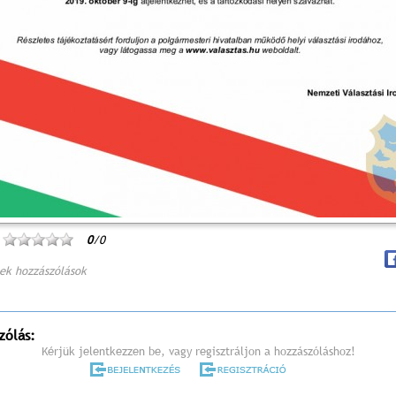
0
/0
ek hozzászólások
zólás:
Kérjük jelentkezzen be, vagy regisztráljon a hozzászóláshoz!