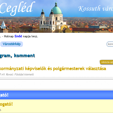
. - Holnap
Emőd
napja lesz.
Várostérkép
ogram, komment
vissza az
kormányzati képviselők és polgármesterek választása
17:41
Rovat: Főoldal kiemelt
ató!