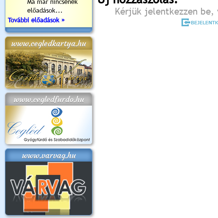
Ma már nincsenek
Kérjük jelentkezzen be, 
előadások...
További előadások »
www.cegledkartya.hu
www.cegledfurdo.hu
www.varvag.hu