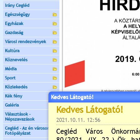
Irány Cegléd
Egészségügy
Egyházak
Gazdaság
Városi rendezvények
Kultúra
Köznevelés
Média
Sport
Közlekedés
Kék fény
Kedves Látogató!
Galéria
Választások -
Népszavazások
Cegléd - Az én városom -
Fotópályázat