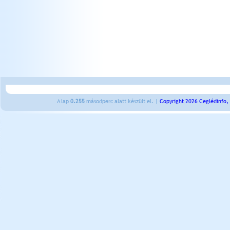
A lap
0.255
másodperc alatt készült el. |
Copyright 2026 Ceglédinfo,