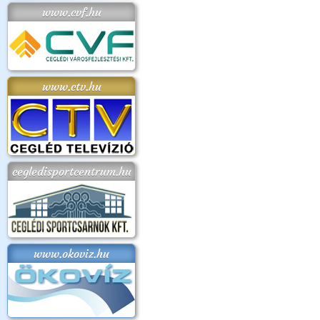
www.cvf.hu
www.ctv.hu
cegledisportcentrum.hu
www.okoviz.hu