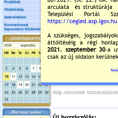
Projektek
Oldaltérkép
Adatvédelem
Koronavírussal
kapcsolatos közlemények
ESEMÉNYNAPTÁR
Hé
Ke
Sz
Cs
Pé
Sz
Va
1
2
3
4
5
6
7
8
9
10
11
12
13
14
15
16
Értékelés:
0
/0
17
18
19
20
21
22
23
Még nincsenek hozzászólások
24
25
26
27
28
29
30
31
Mai mozi műsor
Új hozzászólás: