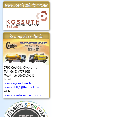
www.cegledikultura.hu
apok 2018.
Kossuth Toborzó
Szent István Ünnepe
V. Ceglédi Vágta
Laska feszt
Ünnepély
és Magyarok
(2017. 06. 18.)
2017.06.
2017.09.22-23.
Kenyere Program
(2017. 08. 20.)
Szennyvízszállítás
2700 Cegléd, Ölyv u. 4.
Tel: 06 53/707-050
Mobil: 06 30/6353-018
Email:
combos@t-online.hu
combosbt01@flah-net.hu
Web:
comboscsatornatisztitas.hu