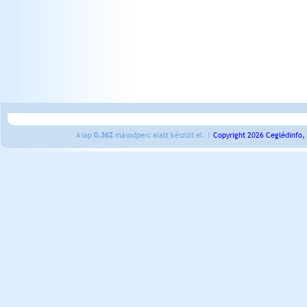
A lap
0.362
másodperc alatt készült el. |
Copyright 2026 Ceglédinfo,