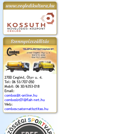
www.cegledikultura.hu
apok 2018.
Kossuth Toborzó
Szent István Ünnepe
V. Ceglédi Vágta
Laska feszt
Ünnepély
és Magyarok
(2017. 06. 18.)
2017.06.
2017.09.22-23.
Kenyere Program
(2017. 08. 20.)
Szennyvízszállítás
2700 Cegléd, Ölyv u. 4.
Tel: 06 53/707-050
Mobil: 06 30/6353-018
Email:
combos@t-online.hu
combosbt01@flah-net.hu
Web:
comboscsatornatisztitas.hu