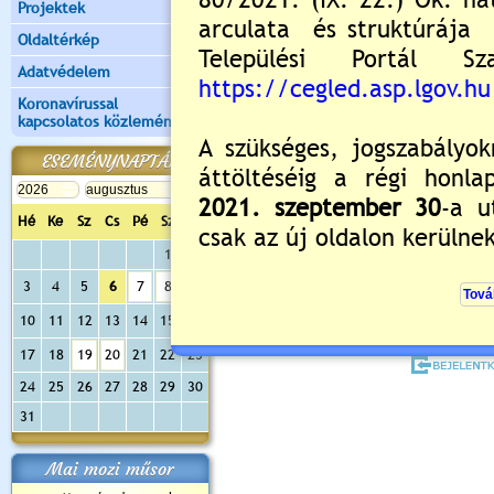
Projektek
Oldaltérkép
Adatvédelem
Koronavírussal
kapcsolatos közlemények
ESEMÉNYNAPTÁR
Értékelés:
5
/1
Még nincsenek hozzászólások
Hé
Ke
Sz
Cs
Pé
Sz
Va
1
2
3
4
5
6
7
8
9
Új hozzászólás:
10
11
12
13
14
15
16
Kérjük jelentkezzen be, 
17
18
19
20
21
22
23
24
25
26
27
28
29
30
31
Mai mozi műsor