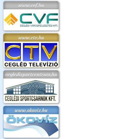
www.cvf.hu
www.ctv.hu
cegledisportcentrum.hu
www.okoviz.hu