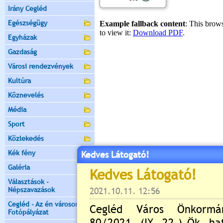
Irány Cegléd
Egészségügy
Egyházak
Gazdaság
Városi rendezvények
Kultúra
Köznevelés
Média
Sport
Közlekedés
Kék fény
Kedves Látogató!
Galéria
Választások -
Népszavazások
Cegléd - Az én városom -
Fotópályázat