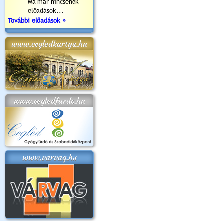
Ma már nincsenek
előadások...
További előadások »
www.cegledkartya.hu
www.cegledfurdo.hu
www.varvag.hu