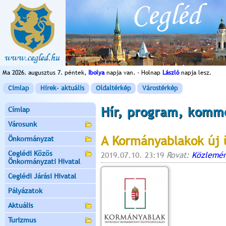
Ma 2026. augusztus 7. péntek,
Ibolya
napja van. - Holnap
László
napja lesz.
Címlap
Hírek- aktuális
Oldaltérkép
Várostérkép
Hír, program, komm
Címlap
Városunk
A Kormányablakok új ü
Önkormányzat
Ceglédi Közös
2019.07.10. 23:19
Rovat:
Közlemén
Önkormányzati Hivatal
Ceglédi Járási Hivatal
Pályázatok
Aktuális
Turizmus