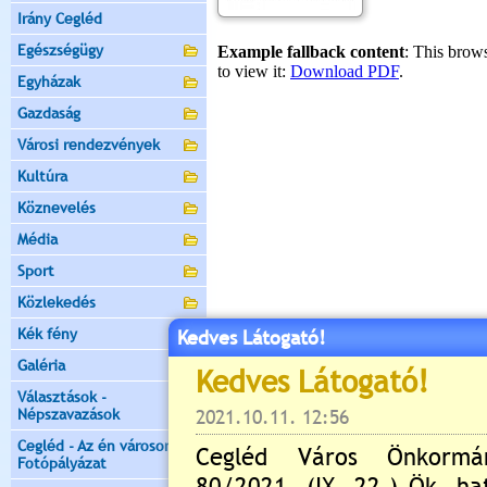
Irány Cegléd
Egészségügy
Egyházak
Gazdaság
Városi rendezvények
Kultúra
Köznevelés
Média
Sport
Közlekedés
Kék fény
Kedves Látogató!
Galéria
Választások -
Népszavazások
Cegléd - Az én városom -
Fotópályázat