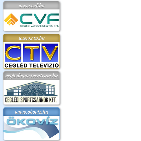
www.cvf.hu
www.ctv.hu
cegledisportcentrum.hu
www.okoviz.hu