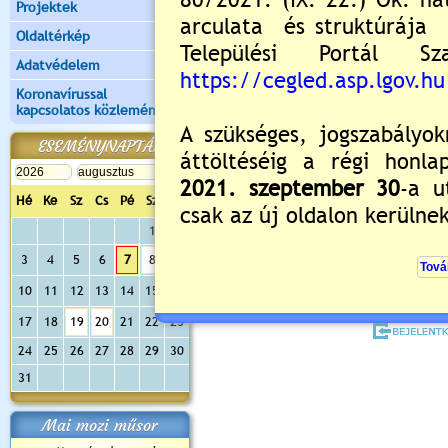
Projektek
Oldaltérkép
Adatvédelem
Koronavírussal
kapcsolatos közlemények
ESEMÉNYNAPTÁR
Értékelés:
5
/1
Még nincsenek hozzászólások
Hé
Ke
Sz
Cs
Pé
Sz
Va
1
2
3
4
5
6
7
8
9
Új hozzászólás:
10
11
12
13
14
15
16
Kérjük jelentkezzen be, 
17
18
19
20
21
22
23
24
25
26
27
28
29
30
31
Mai mozi műsor