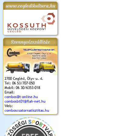
www.cegledikultura.hu
apok 2018.
Kossuth Toborzó
Szent István Ünnepe
V. Ceglédi Vágta
Laska feszt
Ünnepély
és Magyarok
(2017. 06. 18.)
2017.06.
2017.09.22-23.
Kenyere Program
(2017. 08. 20.)
Szennyvízszállítás
2700 Cegléd, Ölyv u. 4.
Tel: 06 53/707-050
Mobil: 06 30/6353-018
Email:
combos@t-online.hu
combosbt01@flah-net.hu
Web:
comboscsatornatisztitas.hu