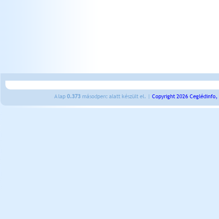
A lap
0.373
másodperc alatt készült el. |
Copyright 2026 Ceglédinfo,