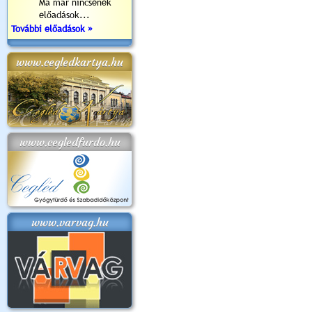
Ma már nincsenek
előadások...
További előadások »
www.cegledkartya.hu
www.cegledfurdo.hu
www.varvag.hu