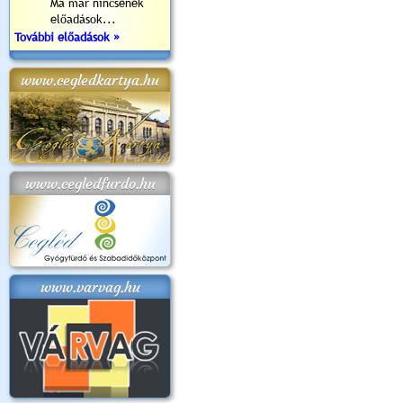
Ma már nincsenek
előadások...
További előadások »
www.cegledkartya.hu
www.cegledfurdo.hu
www.varvag.hu