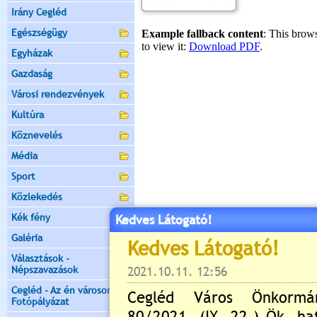
Irány Cegléd
Egészségügy
Egyházak
Gazdaság
Városi rendezvények
Kultúra
Köznevelés
Média
Sport
Közlekedés
Kék fény
Kedves Látogató!
Galéria
Választások -
Népszavazások
Cegléd - Az én városom -
Fotópályázat