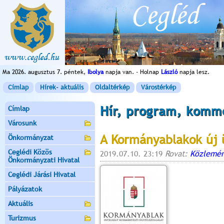
Ma 2026. augusztus 7. péntek,
Ibolya
napja van. - Holnap
László
napja lesz.
Címlap
Hírek- aktuális
Oldaltérkép
Várostérkép
Hír, program, komm
Címlap
Városunk
A Kormányablakok új ü
Önkormányzat
Ceglédi Közös
2019.07.10. 23:19
Rovat:
Közlemén
Önkormányzati Hivatal
Ceglédi Járási Hivatal
Pályázatok
Aktuális
Turizmus