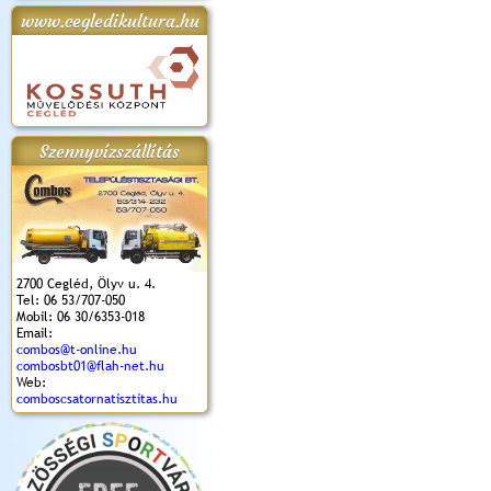
www.cegledikultura.hu
apok 2018.
Kossuth Toborzó
Szent István Ünnepe
V. Ceglédi Vágta
Laska feszt
Ünnepély
és Magyarok
(2017. 06. 18.)
2017.06.
2017.09.22-23.
Kenyere Program
(2017. 08. 20.)
Szennyvízszállítás
2700 Cegléd, Ölyv u. 4.
Tel: 06 53/707-050
Mobil: 06 30/6353-018
Email:
combos@t-online.hu
combosbt01@flah-net.hu
Web:
comboscsatornatisztitas.hu