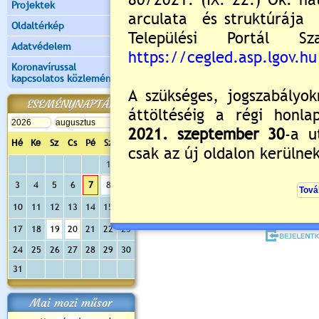
Projektek
Oldaltérkép
Adatvédelem
Koronavírussal
kapcsolatos közlemények
ESEMÉNYNAPTÁR
Értékelés:
5
/1
Még nincsenek hozzászólások
Hé
Ke
Sz
Cs
Pé
Sz
Va
1
2
3
4
5
6
7
8
9
Új hozzászólás:
10
11
12
13
14
15
16
Kérjük jelentkezzen be, 
17
18
19
20
21
22
23
24
25
26
27
28
29
30
31
Mai mozi műsor