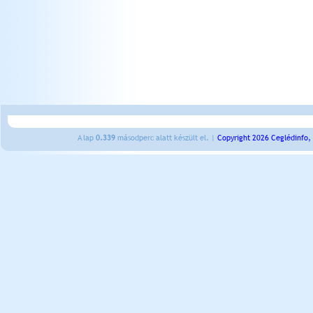
A lap
0.339
másodperc alatt készült el. |
Copyright 2026 Ceglédinfo,