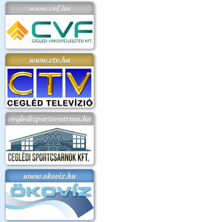
www.cvf.hu
www.ctv.hu
cegledisportcentrum.hu
www.okoviz.hu