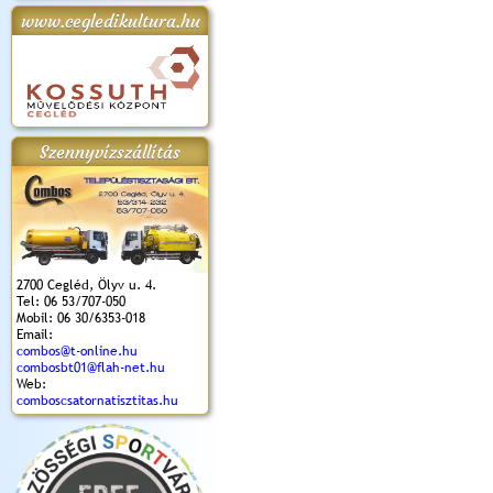
www.cegledikultura.hu
apok 2018.
Kossuth Toborzó
Szent István Ünnepe
V. Ceglédi Vágta
Laska feszt
Ünnepély
és Magyarok
(2017. 06. 18.)
2017.06.
2017.09.22-23.
Kenyere Program
(2017. 08. 20.)
Szennyvízszállítás
2700 Cegléd, Ölyv u. 4.
Tel: 06 53/707-050
Mobil: 06 30/6353-018
Email:
combos@t-online.hu
combosbt01@flah-net.hu
Web:
comboscsatornatisztitas.hu