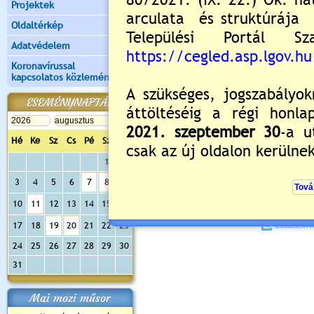
Projektek
Szíves megértésüket köszön
Oldaltérkép
Adatvédelem
Koronavírussal
kapcsolatos közlemények
Értékelés:
5
/1
ESEMÉNYNAPTÁR
Még nincsenek hozzászólások
Hé
Ke
Sz
Cs
Pé
Sz
Va
1
2
3
4
5
6
7
8
9
Új hozzászólás:
10
11
12
13
14
15
16
Kérjük jelentkezzen be, 
17
18
19
20
21
22
23
24
25
26
27
28
29
30
31
Mai mozi műsor