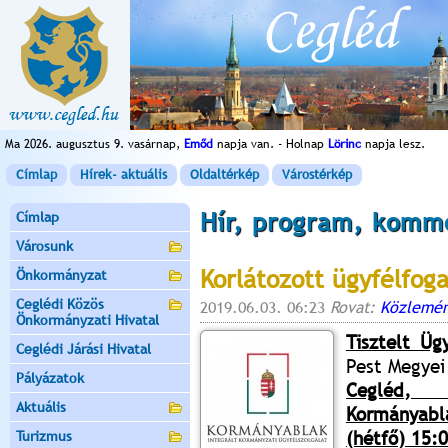
Ma 2026. augusztus 9. vasárnap,
Emőd
napja van. - Holnap
Lörinc
napja lesz.
Címlap
Hírek- aktuális
Oldaltérkép
Várostérkép
Hír, program, komm
Címlap
Városunk
Korlátozott ügyfélfog
Önkormányzat
Ceglédi Közös
2019.06.03. 06:23
Rovat:
Közlemén
Önkormányzati Hivatal
Tisztelt Üg
Ceglédi Járási Hivatal
Pest Megyei
Pályázatok
Cegléd,
Aktuális
Kormányab
(hétfő)
15:0
Turizmus