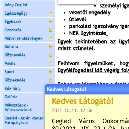
személyi ig
Irány Cegléd
vezetői engedély
Egészségügy
útlevél
Egyházak
parkolási igazolvány igé
Gazdaság
NEK ügyintézés
Városi rendezvények
ügyek tekintetében az ügyf
Kultúra
miatt szünetel.
Köznevelés
Felhívom figyelmüket, hog
Média
ügyfélfogadási idő végéig fo
Sport
Közlekedés
Ebben az időszakban a fenti 
Kék fény
Kedves Látogató!
Galéria
Cegléd, Kossuth tér 1. szám
lehetőség.
Választások -
Népszavazások
Cegléd - Az én városom -
Fotópályázat