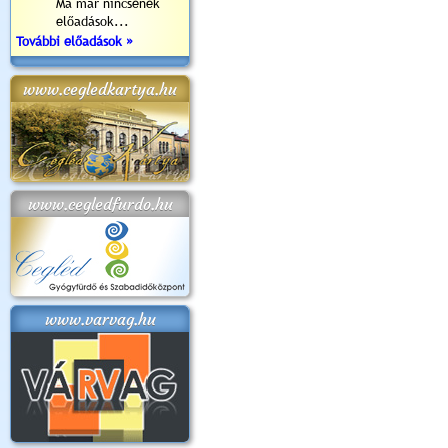
Ma már nincsenek
előadások...
További előadások »
www.cegledkartya.hu
www.cegledfurdo.hu
www.varvag.hu