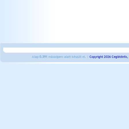
A lap
0.391
másodperc alatt készült el. |
Copyright 2026 Ceglédinfo,