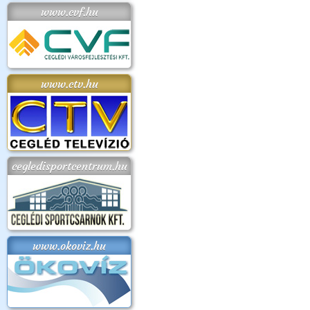
www.cvf.hu
www.ctv.hu
cegledisportcentrum.hu
www.okoviz.hu